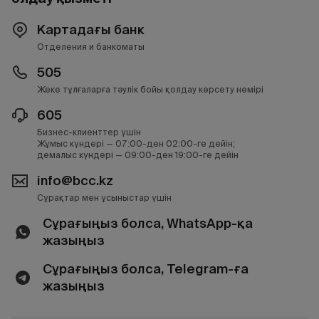
Картадағы банк
Отделения и банкоматы
505
Жеке тұлғаларға тәулік бойы қолдау көрсету нөмірі
605
Бизнес-клиенттер үшін
Жұмыс күндері — 07:00-ден 02:00-ге дейін;
демалыс күндері — 09:00-ден 19:00-ге дейін
info@bcc.kz
Сұрақтар мен ұсыныстар үшін
Сұрағыңыз болса, WhatsApp-қа
жазыңыз
Сұрағыңыз болса, Telegram-ға
жазыңыз