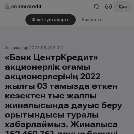
Қаз
Жеке тұлғаларға
Бизнеске
Жаңалықтар 2022-08-12 16:12:21
«Банк ЦентрКредит»
акционерлік қоғамы
акционерлерінің 2022
жылғы 03 тамызда өткен
кезектен тыс жалпы
жиналысында дауыс беру
қорытындысы туралы
хабарлаймыз. Жиналысқа
152 460 761 дауыс беруші