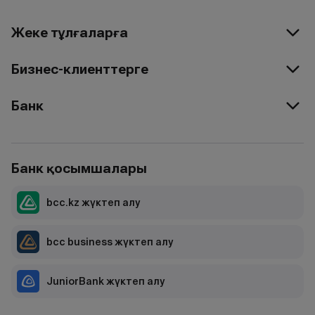
Жеке тұлғаларға
Бизнес-клиенттерге
Банк
Банк қосымшалары
bcc.kz жүктеп алу
bcc business жүктеп алу
JuniorBank жүктеп алу