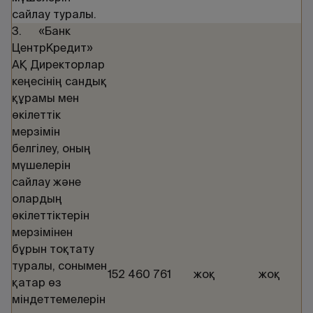
сайлау туралы.
3. «Банк
ЦентрКредит»
АҚ Директорлар
кеңесінің сандық
құрамы мен
өкілеттік
мерзімін
белгілеу, оның
мүшелерін
сайлау және
олардың
өкілеттіктерін
мерзімінен
бұрын тоқтату
туралы, сонымен
152 460 761
жоқ
жоқ
қатар өз
міндеттемелерін