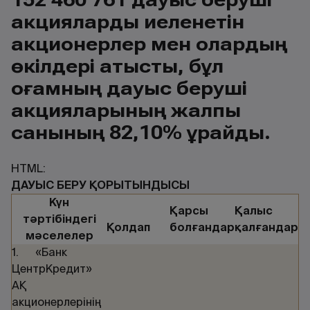
акцияларды иеленетін
акционерлер мен олардың
өкілдері қатысты, бұл
қоғамның дауыс беруші
акцияларының жалпы
санының 82,10% құрайды.
HTML:
ДАУЫС БЕРУ ҚОРЫТЫНДЫСЫ
Күн
Қарсы
Қалыс
тәртібіндегі
Қолдап
болғандар
қалғандар
мәселелер
1. «Банк
ЦентрКредит»
АҚ
акционерлерінің