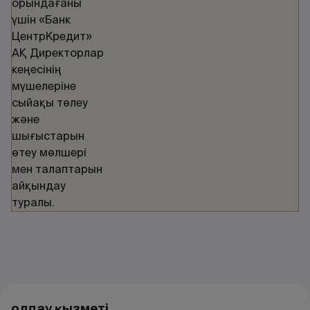
орындағаны
үшін «Банк
ЦентрКредит»
АҚ Директорлар
кеңесінің
мүшелеріне
сыйақы төлеу
және
шығыстарын
өтеу мөлшері
мен талаптарын
айқындау
туралы.
Қолдау қызметі