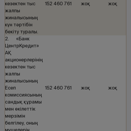
кезектен тыс
152 460 761
жоқ
жоқ
жалпы
жиналысының
күн тәртібін
бекіту туралы.
2. «Банк
ЦентрКредит»
АҚ
акционерлерінің
кезектен тыс
жалпы
жиналысының
Есеп
152 460 761
жоқ
жоқ
комиссиясының
сандық құрамы
мен өкілеттік
мерзімін
белгілеу, оның
мүшелерін