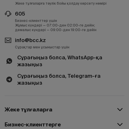
Жеке тұлғаларға тәулік бойы қолдау көрсету нөмірі
605
Бизнес-клиенттер үшін
Жұмыс күндері — 07:00-ден 02:00-ге дейін;
демалыс күндері — 09:00-ден 19:00-ге дейін
info@bcc.kz
Сұрақтар мен ұсыныстар үшін
Сұрағыңыз болса, WhatsApp-қа
жазыңыз
Сұрағыңыз болса, Telegram-ға
жазыңыз
Жеке тұлғаларға
Бизнес-клиенттерге