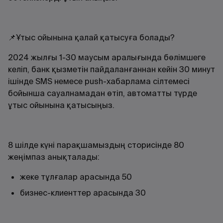
📌Ұтыс ойынына қалай қатысуға болады?
2024 жылғы 1-30 маусым аралығында бөлімшеге
келіп, банк қызметін пайдаланғаннан кейін 30 минут
ішінде SMS немесе push-хабарлама сілтемесі
бойынша сауалнамадан өтіп, автоматты түрде
ұтыс ойынына қатысыңыз.
8 шілде күні парақшамыздың сторисінде 80
жеңімпаз анықталады:
жеке тұлғалар арасында 50
бизнес-клиенттер арасында 30