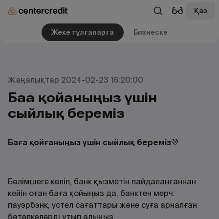
Қаз
Жеке тұлғаларға
Бизнеске
Жаңалықтар 2024-02-23 16:20:00
Баға қойғаныңыз үшін
сыйлық береміз
Баға қойғаныңыз үшін
сыйлық
береміз
💚
Бөлімшеге келіп, банк қызметін пайдаланғаннан
кейін оған баға қойыңыз да, банктен мерч:
пауэрбэнк, үстел сағаттары және суға арналған
бөтелкелерді ұтып алыңыз.