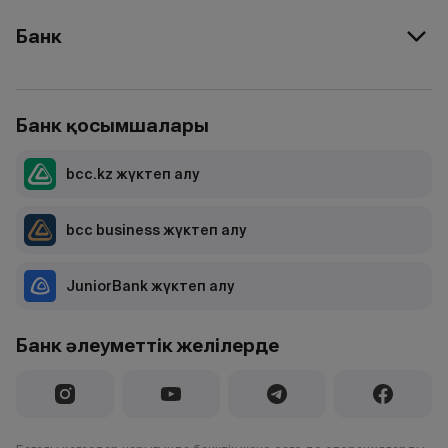
Банк
Банк қосымшалары
bcc.kz жүктеп алу
bcc business жүктеп алу
JuniorBank жүктеп алу
Банк әлеуметтік желілерде