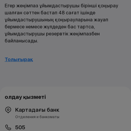
Егер жеңімпаз ұйымдастырушы бірінші қоңырау
шалған сәттен бастап 48 сағат ішінде
ұйымдастырушының қоңырауларына жауап
бермесе немесе жүлдеден бас тартса,
ұйымдастырушы резервтік жеңімпазбен
байланысады.
Толығырақ
Қолдау қызметі
Картадағы банк
Отделения и банкоматы
505