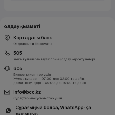
Қолдау қызметі
Картадағы банк
Отделения и банкоматы
505
Жеке тұлғаларға тәулік бойы қолдау көрсету нөмірі
605
Бизнес-клиенттер үшін
Жұмыс күндері — 07:00-ден 02:00-ге дейін;
демалыс күндері — 09:00-ден 19:00-ге дейін
info@bcc.kz
Сұрақтар мен ұсыныстар үшін
Сұрағыңыз болса, WhatsApp-қа
жазыңыз