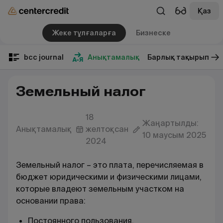
Қаз
Жеке тұлғаларға
Бизнеске
bcc journal
Анықтамалық
Барлық тақырып
Земельный налог
18
Жаңартылды:
Анықтамалық
желтоқсан
10 маусым 2025
2024
Земельный налог – это плата, перечисляемая в
бюджет юридическими и физическими лицами,
которые
владеют земельным участком
на
основании права:
Постоянного пользования.