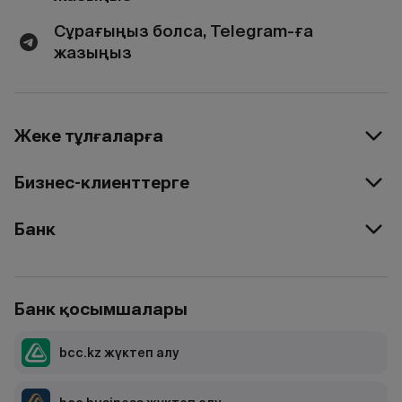
Сұрағыңыз болса, Telegram-ға
жазыңыз
Жеке тұлғаларға
Бизнес-клиенттерге
Банк
Банк қосымшалары
bcc.kz жүктеп алу