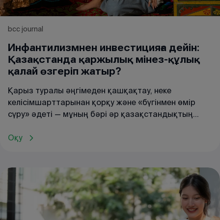
bcc journal
Инфантилизмнен инвестицияға дейін:
Қазақстанда қаржылық мінез-құлық
қалай өзгеріп жатыр?
Қарыз туралы әңгімеден қашқақтау, неке
келісімшарттарынан қорқу және «бүгінмен өмір
сүру» әдеті — мұның бәрі әр қазақстандықтың
жеке таңдауы ғана емес, сонымен қатар тарихи-
мәдени ұстанымдардың көрінісі. bcc journal-ға
Оқу
берген эксклюзивті сұхбатында қаржы сауаты
жөніндегі сарапшы Күнекей Нұрлан
қазақстандықтардың қаржы саласындағы мінез-
құлқына әсер ететін ішкі және сыртқы
факторларды түсіндіріп, оны технология, білім беру
және келешекке деген сенім арқылы қалай