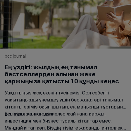
өзгертуге болатынын айтып берді.
bcc journal
Ең үздігі: жылдың ең танымал
бестселлерден алынған жеке
қаржыңызға қатысты 10 құнды кеңес
Уақытыңыз жоқ екенін түсінеміз. Сол себепті
уақытыңызды үнемдеу үшін бес жаңа әрі танымал
кітапты өзіміз оқып шығып, ең маңызды тұстарын
ұсынуды жөн көрдік.
Біз іріктеп алған дүниелер жай ғана қаржы,
инвестиция мен бизнес туралы кітаптар емес.
Мұндай кітап көп. Біздің тізімге жасанды интеллект,