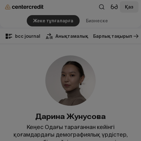
Қаз
Жеке тұлғаларға
Бизнеске
bcc journal
Анықтамалық
Барлық тақырып
Дарина Жунусова
Кеңес Одағы тарағаннан кейінгі
қоғамдардағы демографиялық үрдістер,