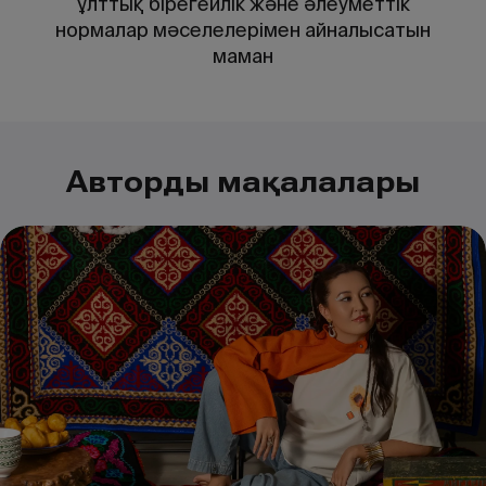
ұлттық бірегейлік және әлеуметтік
нормалар мәселелерімен айналысатын
маман
Автордың мақалалары