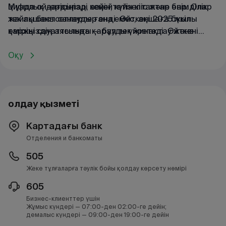
цифрлық дағдылар, зейін, күйзеліс және өнімділік
Мұнда ой-өрісіңізді кеңейтетін кітаптар бар. Олар
жайлы бестселлерлер енді. Өйткені 2025 жылы
тек ақшаны санауды ғана емес, ақшаға бүкіл
қаржы сауаттылығы — бұл тек жинақтау және
өміріңіздің аясында қарауды үйретеді. Өйткені
шығындарды жоспарлау ғана емес.
әмияныңыз — бөлек бір сала емес, қалай өмір
сүретініңізді, жұмыс істейтініңізді,
Оқу
демалатыныңызды және өзгеріспен қалай
күресетініңізді көрсететін айна.
Қолдау қызметі
Картадағы банк
Отделения и банкоматы
505
Жеке тұлғаларға тәулік бойы қолдау көрсету нөмірі
605
Бизнес-клиенттер үшін
Жұмыс күндері — 07:00-ден 02:00-ге дейін;
демалыс күндері — 09:00-ден 19:00-ге дейін