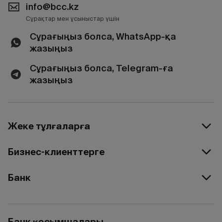
info@bcc.kz
Сұрақтар мен ұсыныстар үшін
Сұрағыңыз болса, WhatsApp-қа
жазыңыз
Сұрағыңыз болса, Telegram-ға
жазыңыз
Жеке тұлғаларға
Бизнес-клиенттерге
Банк
Банк қосымшалары