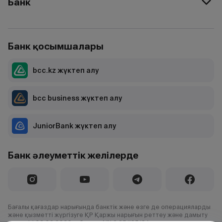
Банк
Банк қосымшалары
bcc.kz жүктеп алу
bcc business жүктеп алу
JuniorBank жүктеп алу
Банк әлеуметтік желілерде
Бағалы қағаздар нарығында банктік және өзге де операцияларды
және қызметті жүргізуге ҚР Қаржы нарығын реттеу және дамыту