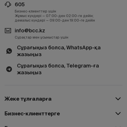
605
Бизнес-клиенттер үшін
Жұмыс күндері — 07:00-ден 02:00-ге дейін;
демалыс күндері — 09:00-ден 19:00-ге дейін
info@bcc.kz
Сұрақтар мен ұсыныстар үшін
Сұрағыңыз болса, WhatsApp-қа
жазыңыз
Сұрағыңыз болса, Telegram-ға
жазыңыз
Жеке тұлғаларға
Бизнес-клиенттерге