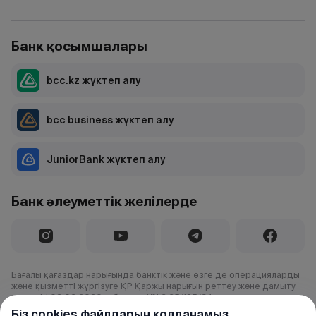
Банк қосымшалары
bcc.kz жүктеп алу
bcc business жүктеп алу
JuniorBank жүктеп алу
Банк әлеуметтік желілерде
Бағалы қағаздар нарығында банктік және өзге де операцияларды
және қызметті жүргізуге ҚР Қаржы нарығын реттеу және дамыту
агенттігі 03.02.2020 ж.берген №1.2.25/195/34 лицензия
Біз cookies файлдарын қолданамыз