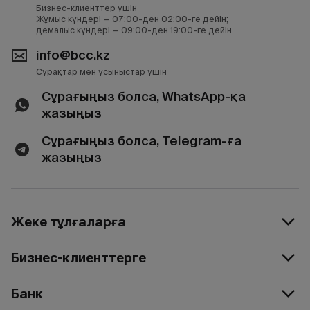
Бизнес-клиенттер үшін
Жұмыс күндері — 07:00-ден 02:00-ге дейін;
демалыс күндері — 09:00-ден 19:00-ге дейін
info@bcc.kz
Сұрақтар мен ұсыныстар үшін
Сұрағыңыз болса, WhatsApp-қа
жазыңыз
Сұрағыңыз болса, Telegram-ға
жазыңыз
Жеке тұлғаларға
Бизнес-клиенттерге
Банк