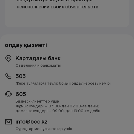
неисполнении своих обязательств.
Қолдау қызметі
Картадағы банк
Отделения и банкоматы
505
Жеке тұлғаларға тәулік бойы қолдау көрсету нөмірі
605
Бизнес-клиенттер үшін
Жұмыс күндері — 07:00-ден 02:00-ге дейін;
демалыс күндері — 09:00-ден 19:00-ге дейін
info@bcc.kz
Сұрақтар мен ұсыныстар үшін