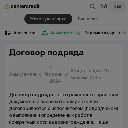
Қаз
Жеке тұлғаларға
Бизнеске
bcc journal
Анықтамалық
Барлық тақырып
Договор подряда
4
Жаңартылды: 10
Анықтамалық
қазан
маусым 2025
2024
Договор подряда
– это гражданско-правовой
документ, согласно которому заказчик
договаривается с исполнителем (подрядчиком)
о выполнении определенных работ в
конкретный срок за вознаграждение. Чаще