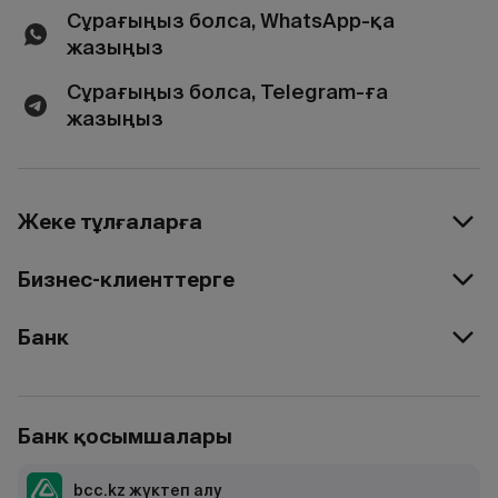
Сұрағыңыз болса, WhatsApp-қа
жазыңыз
Сұрағыңыз болса, Telegram-ға
жазыңыз
Жеке тұлғаларға
Бизнес-клиенттерге
Банк
Банк қосымшалары
bcc.kz жүктеп алу