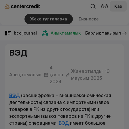
Қаз
Жеке тұлғаларға
Бизнеске
bcc journal
Анықтамалық
Барлық тақырып
ВЭД
4
Жаңартылды: 10
Анықтамалық
қазан
маусым 2025
2024
ВЭД
(расшифровка – внешнеэкономическая
деятельность) связана с импортными (ввоз
товаров в РК из других государств) или
экспортными (вывоз товаров из РК в другие
страны) операциями.
ВЭД
имеет большое