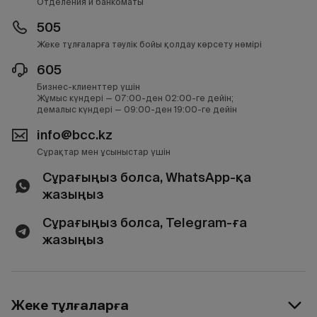
Отделения и банкоматы
505
Жеке тұлғаларға тәулік бойы қолдау көрсету нөмірі
605
Бизнес-клиенттер үшін
Жұмыс күндері — 07:00-ден 02:00-ге дейін;
демалыс күндері — 09:00-ден 19:00-ге дейін
info@bcc.kz
Сұрақтар мен ұсыныстар үшін
Сұрағыңыз болса, WhatsApp-қа
жазыңыз
Сұрағыңыз болса, Telegram-ға
жазыңыз
Жеке тұлғаларға