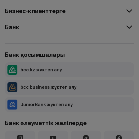
Бизнес-клиенттерге
Банк
Банк қосымшалары
bcc.kz жүктеп алу
bcc business жүктеп алу
JuniorBank жүктеп алу
Банк әлеуметтік желілерде