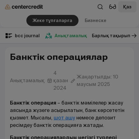
Қаз
Жеке тұлғаларға
Бизнеске
bcc journal
Анықтамалық
Барлық тақырып
Банктік операциялар
4
Жаңартылды: 10
Анықтамалық
қазан
маусым 2025
2024
Банктік операция
– банктік мәмілелер жасау
аясында жүзеге асырылатын, банк көрсететін
қызмет. Мысалы,
шот ашу
немесе депозит
ресімдеу банктік операцияға жатады
.
Банктік операциялардың негізгі түрлері