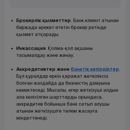
Брокерлік қызметтер
. Банк клиент атынан
биржада әрекет ететін брокер ретінде
қызмет атқарады
.
Инкассация
. Қолма-қол ақшаны
тасымалдау және жинау
.
Аккредитивтер және
банктік кепілдіктер
.
Бұл құралдар еркін қаражат жеткіліксіз
болған жағдайда да бизнестің дамуына
көмектеседі. Мысалы, егер жеткізуші алдын
ала келісілген шарттарды орындаса,
аккредитив бойынша банк сатып алушы
атынан жеткізушіге төлем жасауға
міндеттенеді.