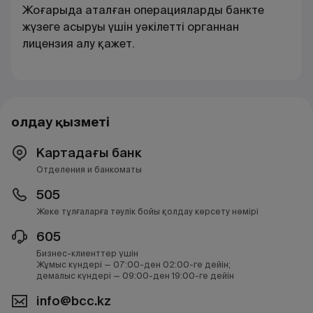
Жоғарыда аталған операцияларды банкте
жүзеге асыруы үшін уәкілетті органнан
лицензия алу қажет
.
Қолдау қызметі
Картадағы банк
Отделения и банкоматы
505
Жеке тұлғаларға тәулік бойы қолдау көрсету нөмірі
605
Бизнес-клиенттер үшін
Жұмыс күндері — 07:00-ден 02:00-ге дейін;
демалыс күндері — 09:00-ден 19:00-ге дейін
info@bcc.kz