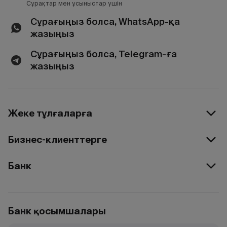
Сұрақтар мен ұсыныстар үшін
Сұрағыңыз болса, WhatsApp-қа
жазыңыз
Сұрағыңыз болса, Telegram-ға
жазыңыз
Жеке тұлғаларға
Бизнес-клиенттерге
Банк
Банк қосымшалары