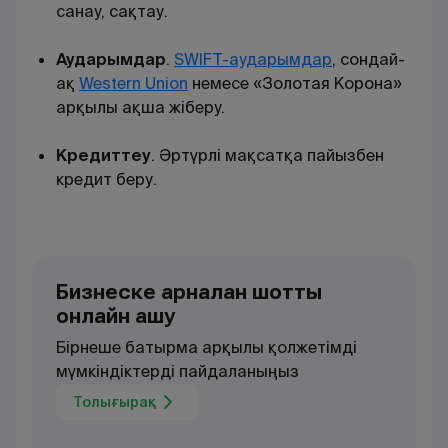
санау, сақтау
.
Аударымдар
.
SWIFT-аударымдар
, сондай-
ақ
Western Union
немесе «Золотая Корона»
арқылы ақша жіберу.
Кредиттеу
. Әртүрлі мақсатқа пайызбен
кредит беру
.
Бизнеске арналған шотты
онлайн ашу
Бірнеше батырма арқылы қолжетімді
мүмкіндіктерді пайдаланыңыз
Толығырақ