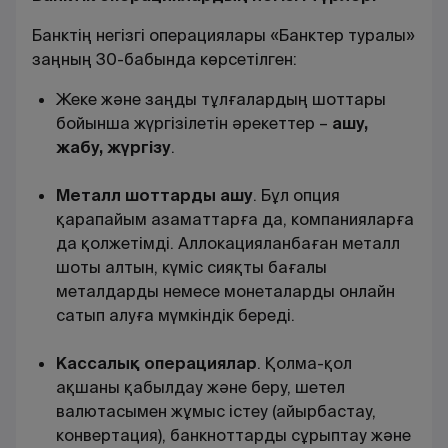
Банктің негізгі операциялары «Банктер туралы»
заңның 30-бабында көрсетілген
:
Жеке және заңды тұлғалардың шоттары
бойынша жүргізілетін әрекеттер –
ашу,
жабу, жүргізу
.
Металл шоттарды ашу
. Бұл опция
қарапайым азаматтарға да, компанияларға
да қолжетімді. Аллокацияланбаған металл
шоты алтын, күміс сияқты бағалы
металдарды немесе монеталарды онлайн
сатып алуға мүмкіндік береді
.
Кассалық операциялар
. Қолма-қол
ақшаны қабылдау және беру, шетел
валютасымен жұмыс істеу (айырбастау,
конвертация), банкноттарды сұрыптау және