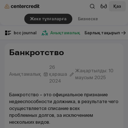
Қаз
Жеке тұлғаларға
Бизнеске
bcc journal
Анықтамалық
Барлық тақырып
Банкротство
26
Жаңартылды: 10
Анықтамалық
қараша
маусым 2025
2024
Банкротство – это официальное признание
недееспособности должника, в результате чего
осуществляется списание всех
проблемных долгов, за исключением
нескольких видов.