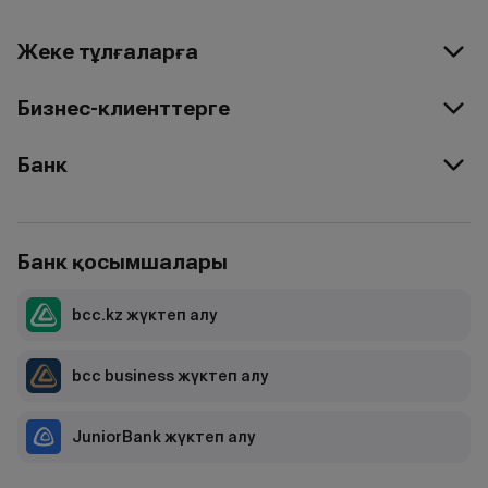
Жеке тұлғаларға
Бизнес-клиенттерге
Банк
Банк қосымшалары
bcc.kz жүктеп алу
bcc business жүктеп алу
JuniorBank жүктеп алу