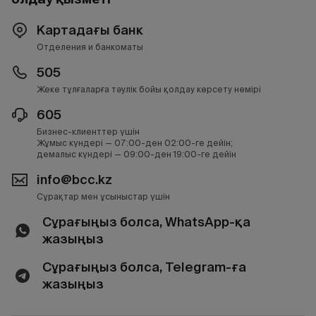
Картадағы банк
Отделения и банкоматы
505
Жеке тұлғаларға тәулік бойы қолдау көрсету нөмірі
605
Бизнес-клиенттер үшін
Жұмыс күндері — 07:00-ден 02:00-ге дейін;
демалыс күндері — 09:00-ден 19:00-ге дейін
info@bcc.kz
Сұрақтар мен ұсыныстар үшін
Сұрағыңыз болса, WhatsApp-қа
жазыңыз
Сұрағыңыз болса, Telegram-ға
жазыңыз