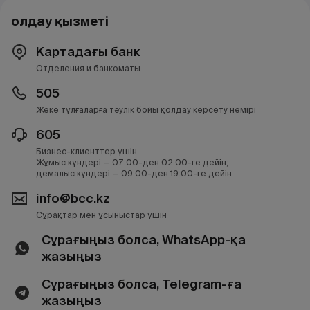
Қолдау қызметі
Картадағы банк
Отделения и банкоматы
505
Жеке тұлғаларға тәулік бойы қолдау көрсету нөмірі
605
Бизнес-клиенттер үшін
Жұмыс күндері — 07:00-ден 02:00-ге дейін;
демалыс күндері — 09:00-ден 19:00-ге дейін
info@bcc.kz
Сұрақтар мен ұсыныстар үшін
Сұрағыңыз болса, WhatsApp-қа
жазыңыз
Сұрағыңыз болса, Telegram-ға
жазыңыз