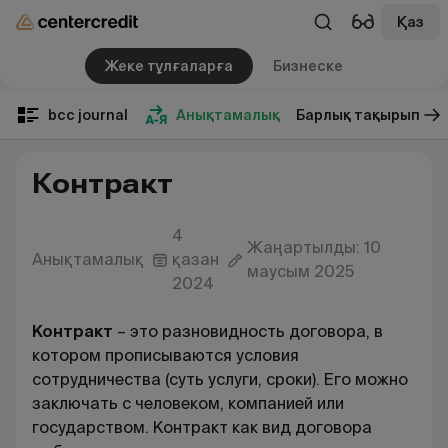
Қаз
Жеке тұлғаларға
Бизнеске
bcc journal
Анықтамалық
Барлық тақырып
Контракт
4
Жаңартылды: 10
Анықтамалық
қазан
маусым 2025
2024
Контракт
– это
разновидность договора, в
котором прописываются условия
сотрудничества (суть услуги, сроки). Его можно
заключать с человеком, компанией или
государством. Контракт как вид договора