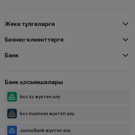
Жеке тұлғаларға
Бизнес-клиенттерге
Банк
Банк қосымшалары
bcc.kz жүктеп алу
bcc business жүктеп алу
JuniorBank жүктеп алу