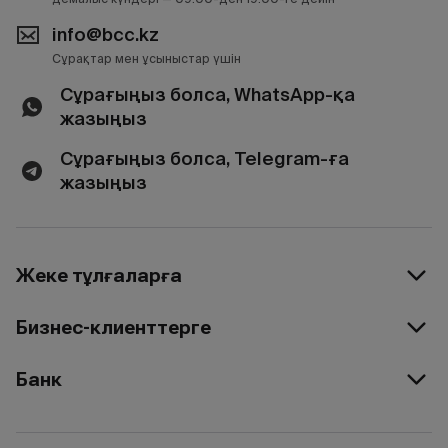
info@bcc.kz
Сұрақтар мен ұсыныстар үшін
Сұрағыңыз болса, WhatsApp-қа
жазыңыз
Сұрағыңыз болса, Telegram-ға
жазыңыз
Жеке тұлғаларға
Бизнес-клиенттерге
Банк