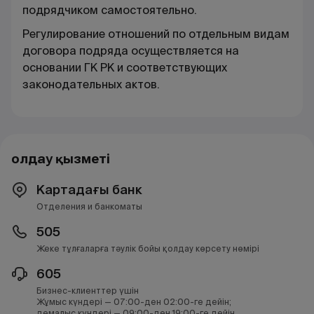
подрядчиком самостоятельно.
Регулирование отношений по отдельным видам
договора подряда осуществляется на
основании ГК РК и соответствующих
законодательных актов.
Қолдау қызметі
Картадағы банк
Отделения и банкоматы
505
Жеке тұлғаларға тәулік бойы қолдау көрсету нөмірі
605
Бизнес-клиенттер үшін
Жұмыс күндері — 07:00-ден 02:00-ге дейін;
демалыс күндері — 09:00-ден 19:00-ге дейін