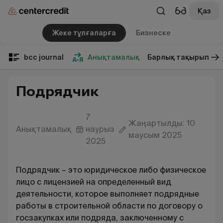
Қаз
Жеке тұлғаларға
Бизнеске
bcc journal
Анықтамалық
Барлық тақырып
Подрядчик
7
Жаңартылды: 10
Анықтамалық
наурыз
маусым 2025
2025
Подрядчик – это юридическое либо физическое
лицо с лицензией на определенный вид
деятельности, которое выполняет подрядные
работы в строительной области по договору о
госзакупках или подряда, заключенному с