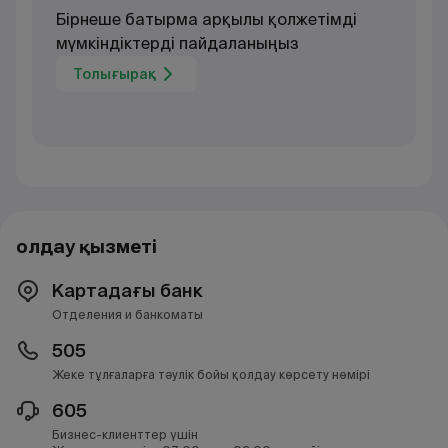
Бірнеше батырма арқылы қолжетімді
мүмкіндіктерді пайдаланыңыз
Толығырақ
Қолдау қызметі
Картадағы банк
Отделения и банкоматы
505
Жеке тұлғаларға тәулік бойы қолдау көрсету нөмірі
605
Бизнес-клиенттер үшін