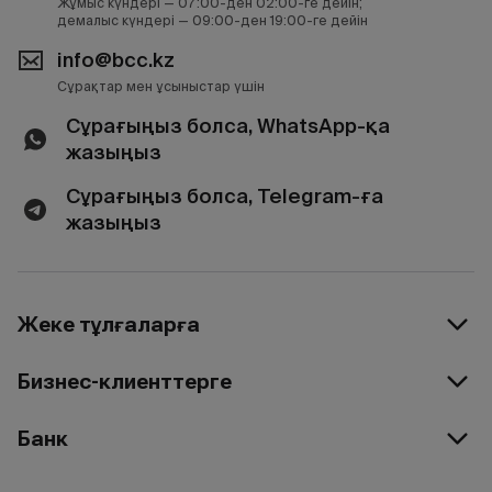
Жұмыс күндері — 07:00-ден 02:00-ге дейін;
демалыс күндері — 09:00-ден 19:00-ге дейін
info@bcc.kz
Сұрақтар мен ұсыныстар үшін
Сұрағыңыз болса, WhatsApp-қа
жазыңыз
Сұрағыңыз болса, Telegram-ға
жазыңыз
Жеке тұлғаларға
Бизнес-клиенттерге
Банк