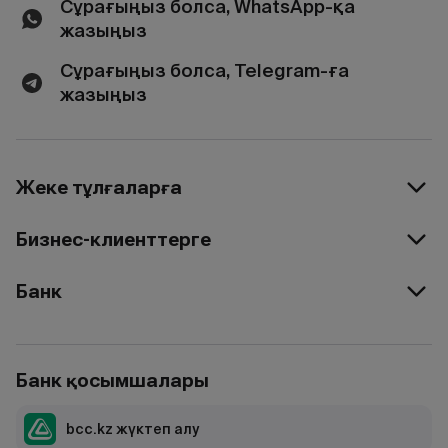
Сұрағыңыз болса, WhatsApp-қа
жазыңыз
Сұрағыңыз болса, Telegram-ға
жазыңыз
Жеке тұлғаларға
Бизнес-клиенттерге
Банк
Банк қосымшалары
bcc.kz жүктеп алу