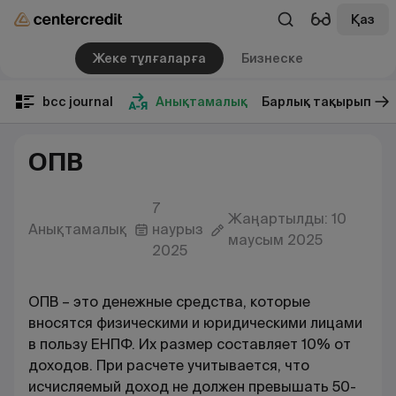
Қаз
Жеке тұлғаларға
Бизнеске
bcc journal
Анықтамалық
Барлық тақырып
ОПВ
7
Жаңартылды: 10
Анықтамалық
наурыз
маусым 2025
2025
ОПВ – это денежные средства, которые
вносятся физическими и юридическими лицами
в пользу ЕНПФ. Их размер составляет 10% от
доходов. При расчете учитывается, что
исчисляемый доход не должен превышать 50-