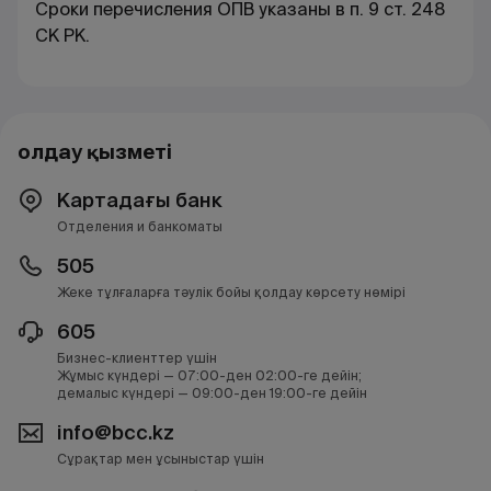
Сроки перечисления ОПВ указаны в п. 9 ст. 248
СК РК.
Қолдау қызметі
Картадағы банк
Отделения и банкоматы
505
Жеке тұлғаларға тәулік бойы қолдау көрсету нөмірі
605
Бизнес-клиенттер үшін
Жұмыс күндері — 07:00-ден 02:00-ге дейін;
демалыс күндері — 09:00-ден 19:00-ге дейін
info@bcc.kz
Сұрақтар мен ұсыныстар үшін