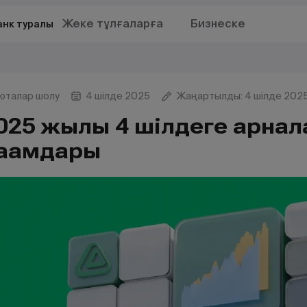
Жеке тұлғаларға
Бизнеске
анк туралы
юталар шолу
4 шілде 2025
Жаңартылды: 4 шілде 202
025 жылғы 4 шілдеге арнал
ағамдары