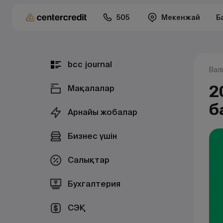
505
Мекенжай
Б
bcc journal
Вал
2
Мақалалар
б
Арнайы жобалар
Бизнес үшін
Салықтар
Бухгалтерия
СЭҚ