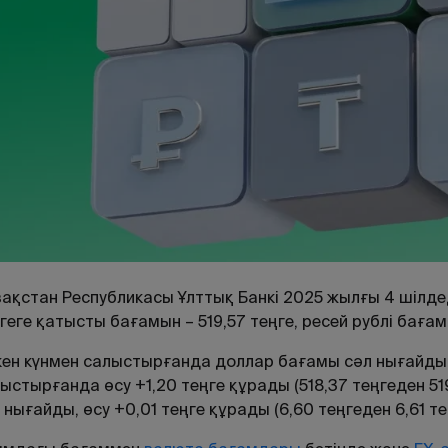
ақстан Республикасы Ұлттық Банкі 2025 жылғы 4 шілд
геге қатысты бағамын – 519,57 теңге, ресей рублі бағамы
ен күнмен салыстырғанда доллар бағамы сәл нығайды.
ыстырғанда өсу +1,20 теңге құрады (518,37 теңгеден 519
 нығайды, өсу +0,01 теңге құрады (6,60 теңгеден 6,61 тең