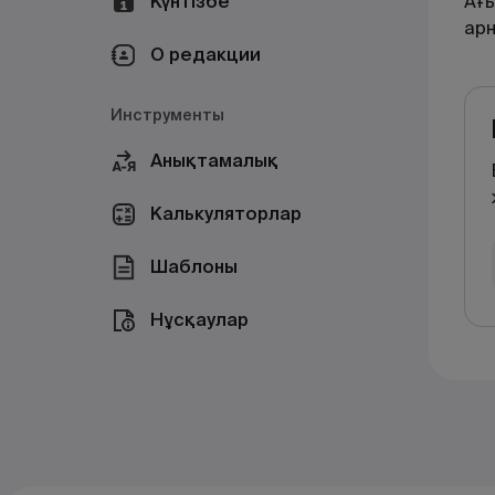
Күнтізбе
Ағ
ар
О редакции
Инструменты
Анықтамалық
Калькуляторлар
Шаблоны
Нұсқаулар