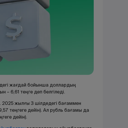
едегі жағдай бойынша доллардың
н – 6,61 теңге деп белгіледі.
 2025 жылғы 3 шілдедегі бағаммен
,57 теңгеге дейін). Ал рубль бағамы да
геге дейін).