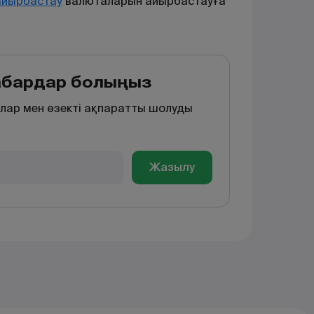
айырбастау
валюталарын
айырбастауға
хабардар болыңыз
лар мен өзекті ақпаратты шолуды
Жазылу