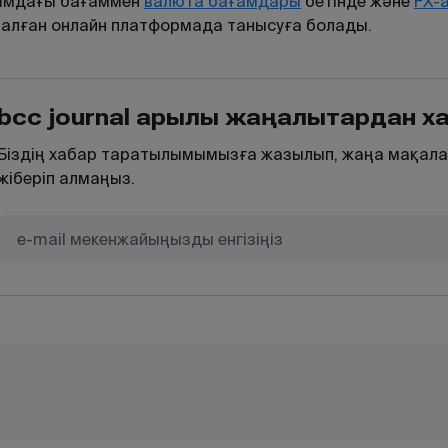
ымдағы
бағаммен
валюта
бағамдары
бетінде
және
FX
-
налған
онлайн
платформада
танысуға
болады
.
bcc journal арқылы жаңалықтардан 
Біздің хабар таратылымымызға жазылып, жаңа мақала
жіберіп алмаңыз.