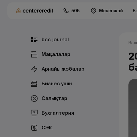
505
Мекенжай
Б
bcc journal
Вал
2
Мақалалар
б
Арнайы жобалар
Бизнес үшін
Салықтар
Бухгалтерия
СЭҚ