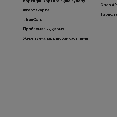
Картадан картаға ақша аудару
Open AP
#картакарта
Тарифт
#IronCard
Проблемалық қарыз
Жеке тұлғалардың банкроттығы