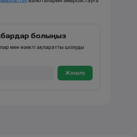
айырбастау
валюталарын
айырбастауға
хабардар болыңыз
лар мен өзекті ақпаратты шолуды
Жазылу