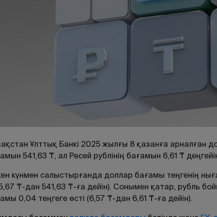
ақстан Ұлттық Банкі 2025 жылғы 8 қазанға арналған 
амын 541,63 ₸, ал Ресей рублінің бағамын 6,61 ₸ деңгейі
ен күнмен салыстырғанда доллар бағамы теңгенің ныға
5,67 ₸-дан 541,63 ₸-ға дейін). Сонымен қатар, рубль бо
амы 0,04 теңгеге өсті (6,57 ₸-дан 6,61 ₸-ға дейін).