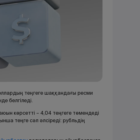
доллардың теңгеге шаққандағы ресми
нде белгіледі.
юын көрсетті – 4,04 теңгеге төмендеді
йынша теңге сәл әлсіреді: рубльдің