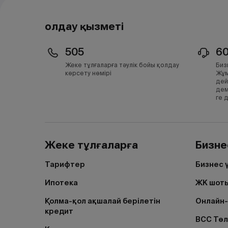
Қолдау қызметі
505
6
Жеке тұлғаларға тәулік бойы қолдау
Биз
көрсету нөмірі
Жұм
дей
дем
ге 
Жеке тұлғаларға
Бизне
Тарифтер
Бизнес 
Ипотека
ЖК шоты
Қолма-қол ақшалай берілетін
Онлайн-
кредит
BCC Тө