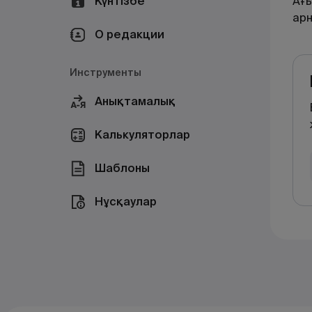
Күнтізбе
Ағ
ар
О редакции
Инструменты
Анықтамалық
Калькуляторлар
Шаблоны
Нұсқаулар