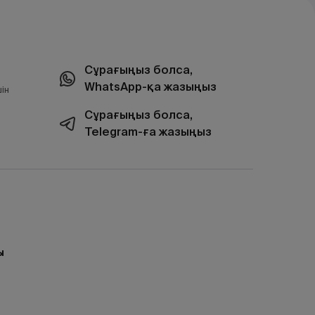
Сұрағыңыз болса,
WhatsApp-қа жазыңыз
ін
Сұрағыңыз болса,
Telegram-ға жазыңыз
ы