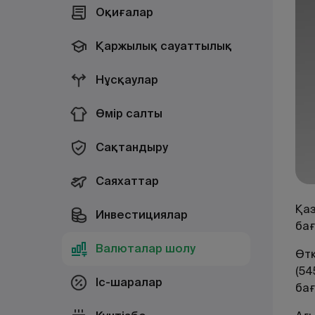
Оқиғалар
Қаржылық сауаттылық
Нұсқаулар
Өмір салты
Сақтандыру
Саяхаттар
Қаз
Инвестициялар
бағ
Валюталар шолу
Өтк
(54
Іс-шаралар
бағ