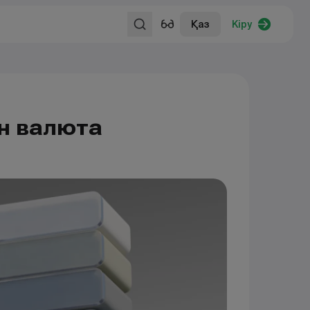
Қаз
Кіру
ан валюта