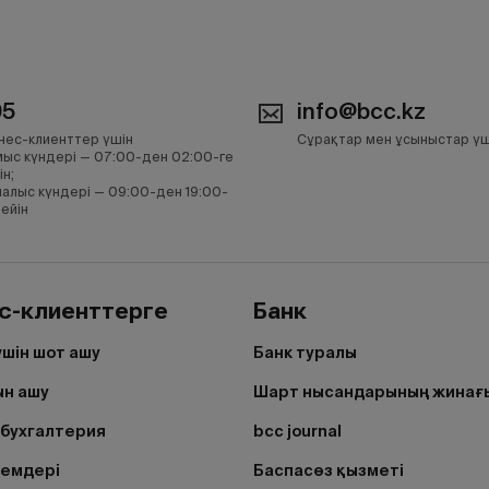
05
info@bcc.kz
нес-клиенттер үшін
Сұрақтар мен ұсыныстар үш
ыс күндері — 07:00-ден 02:00-ге
ін;
алыс күндері — 09:00-ден 19:00-
дейін
с-клиенттерге
Банк
үшін шот ашу
Банк туралы
н ашу
Шарт нысандарының жинағ
бухгалтерия
bcc journal
лемдері
Баспасөз қызметі