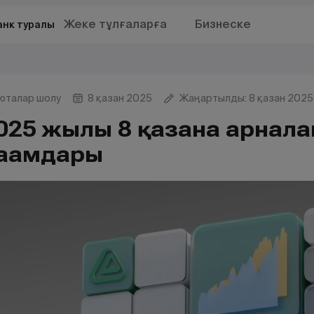
Жеке тұлғаларға
Бизнеске
анк туралы
юталар шолу
8 қазан 2025
Жаңартылды: 8 қазан 2025
025 жылғы 8 қазанға арналғ
ағамдары