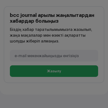
bcc journal арқылы жаңалықтардан
хабардар болыңыз
Біздің хабар таратылымымызға жазылып,
жаңа мақалалар мен өзекті ақпаратты
шолуды жіберіп алмаңыз.
Жазылу