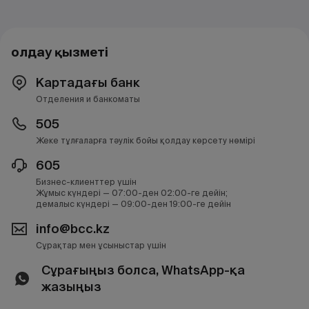
Қолдау қызметі
Картадағы банк
Отделения и банкоматы
505
Жеке тұлғаларға тәулік бойы қолдау көрсету нөмірі
605
Бизнес-клиенттер үшін
Жұмыс күндері — 07:00-ден 02:00-ге дейін;
демалыс күндері — 09:00-ден 19:00-ге дейін
info@bcc.kz
Сұрақтар мен ұсыныстар үшін
Сұрағыңыз болса, WhatsApp-қа
жазыңыз