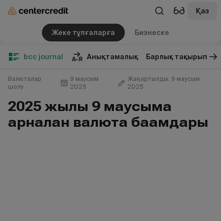
Қаз
Жеке тұлғаларға
Бизнеске
bcc journal
Анықтамалық
Барлық тақырып
Валюталар
9 маусым
Жаңартылды: 9 маусым
шолу
2025
2025
2025 жылғы 9 маусымға
арналған валюта бағамдары