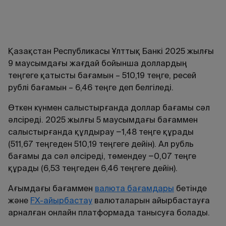
Қазақстан Республикасы Ұлттық Банкі 2025 жылғы
9 маусымдағы жағдай бойынша доллардың
теңгеге қатысты бағамын – 510,19 теңге, ресей
рублі бағамын – 6,46 теңге деп белгіледі.
Өткен күнмен салыстырғанда доллар бағамы сәл
әлсіреді. 2025 жылғы 5 маусымдағы бағаммен
салыстырғанда құлдырау −1,48 теңге құрады
(511,67 теңгеден 510,19 теңгеге дейін). Ал рубль
бағамы да сәл әлсіреді, төмендеу −0,07 теңге
құрады (6,53 теңгеден 6,46 теңгеге дейін).
Ағымдағы
бағаммен
валюта
бағамдары
бетінде
және
FX
-
айырбастау
валюталарын
айырбастауға
арналған
онлайн
платформада
танысуға
болады
.