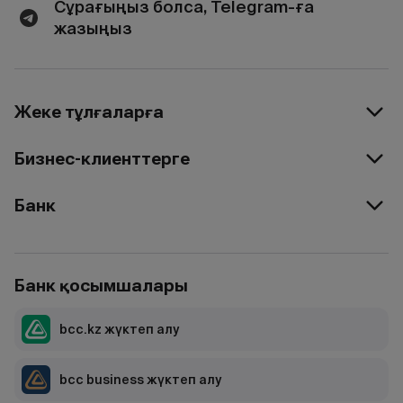
Сұрағыңыз болса, Telegram-ға
жазыңыз
Жеке тұлғаларға
Бизнес-клиенттерге
Банк
Банк қосымшалары
bcc.kz жүктеп алу
bcc business жүктеп алу