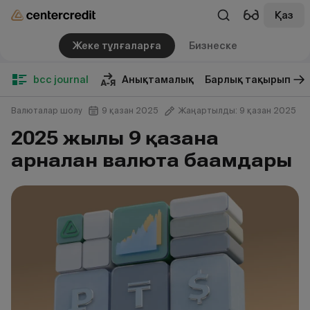
Қаз
Жеке тұлғаларға
Бизнеске
bcc journal
Анықтамалық
Барлық тақырып
Валюталар шолу
9 қазан 2025
Жаңартылды: 9 қазан 2025
2025 жылғы 9 қазанға
арналған валюта бағамдары