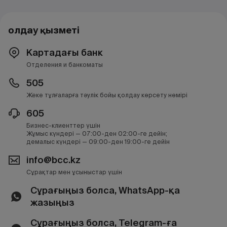
Қолдау қызметі
Картадағы банк
Отделения и банкоматы
505
Жеке тұлғаларға тәулік бойы қолдау көрсету нөмірі
605
Бизнес-клиенттер үшін
Жұмыс күндері — 07:00-ден 02:00-ге дейін;
демалыс күндері — 09:00-ден 19:00-ге дейін
info@bcc.kz
Сұрақтар мен ұсыныстар үшін
Сұрағыңыз болса, WhatsApp-қа
жазыңыз
Сұрағыңыз болса, Telegram-ға