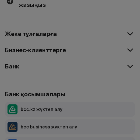
жазыңыз
Жеке тұлғаларға
Бизнес-клиенттерге
Банк
Банк қосымшалары
bcc.kz жүктеп алу
bcc business жүктеп алу