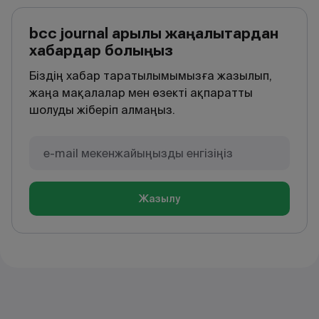
bcc journal арқылы жаңалықтардан
хабардар болыңыз
Біздің хабар таратылымымызға жазылып,
жаңа мақалалар мен өзекті ақпаратты
шолуды жіберіп алмаңыз.
Жазылу