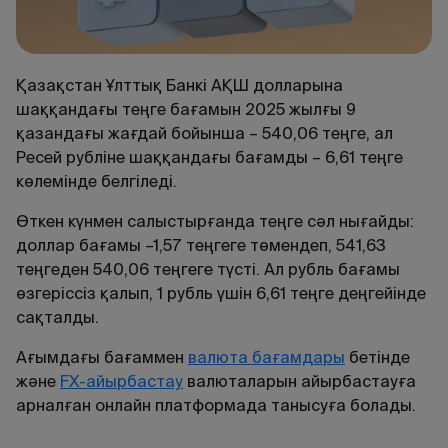
Қазақстан Ұлттық Банкі АҚШ долларына
шаққандағы теңге бағамын 2025 жылғы 9
қазандағы жағдай бойынша – 540,06 теңге, ал
Ресей рубліне шаққандағы бағамды – 6,61 теңге
көлемінде белгіледі.
Өткен күнмен салыстырғанда теңге сәл нығайды:
доллар бағамы –1,57 теңгеге төмендеп, 541,63
теңгеден 540,06 теңгеге түсті. Ал рубль бағамы
өзгеріссіз қалып, 1 рубль үшін 6,61 теңге деңгейінде
сақталды.
Ағымдағы
бағаммен
валюта
бағамдары
бетінде
және
FX
-
айырбастау
валюталарын
айырбастауға
арналған
онлайн
платформада
танысуға
болады
.