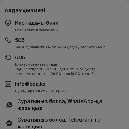
Қолдау қызметі
Картадағы банк
Отделения и банкоматы
505
Жеке тұлғаларға тәулік бойы қолдау көрсету нөмірі
605
Бизнес-клиенттер үшін
Жұмыс күндері — 07:00-ден 02:00-ге дейін;
демалыс күндері — 09:00-ден 19:00-ге дейін
info@bcc.kz
Сұрақтар мен ұсыныстар үшін
Сұрағыңыз болса, WhatsApp-қа
жазыңыз
Сұрағыңыз болса, Telegram-ға
жазыңыз