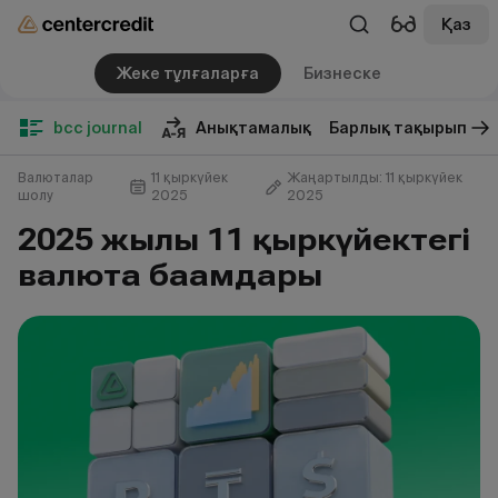
Қаз
Жеке тұлғаларға
Бизнеске
bcc journal
Анықтамалық
Барлық тақырып
Валюталар
11 қыркүйек
Жаңартылды: 11 қыркүйек
шолу
2025
2025
2025 жылғы 11 қыркүйектегі
валюта бағамдары