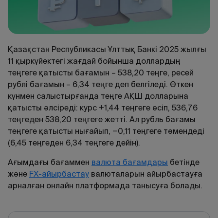
Қазақстан Республикасы Ұлттық Банкі 2025 жылғы
11 қыркүйектегі жағдай бойынша доллардың
теңгеге қатысты бағамын – 538,20 теңге, ресей
рублі бағамын – 6,34 теңге деп белгіледі. Өткен
күнмен салыстырғанда теңге АҚШ долларына
қатысты әлсіреді: курс +1,44 теңгеге өсіп, 536,76
теңгеден 538,20 теңгеге жетті. Ал рубль бағамы
теңгеге қатысты нығайып, −0,11 теңгеге төмендеді
(6,45 теңгеден 6,34 теңгеге дейін).
Ағымдағы
бағаммен
валюта
бағамдары
бетінде
және
FX
-
айырбастау
валюталарын
айырбастауға
арналған
онлайн
платформада
танысуға
болады
.