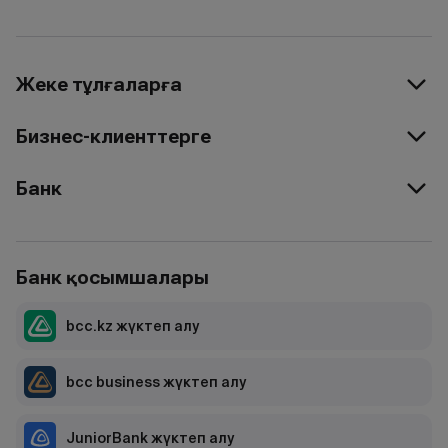
Жеке тұлғаларға
Бизнес-клиенттерге
Банк
Банк қосымшалары
bcc.kz жүктеп алу
bcc business жүктеп алу
JuniorBank жүктеп алу