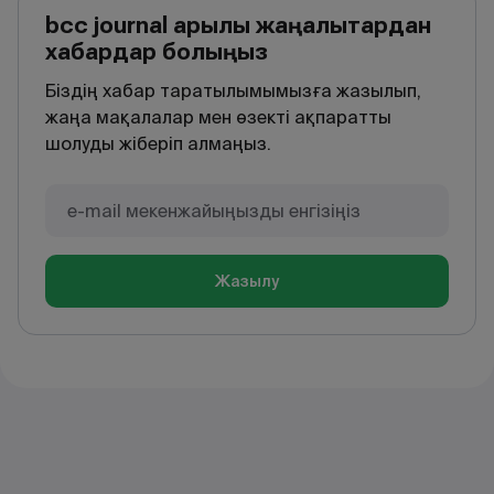
bcc journal арқылы жаңалықтардан
хабардар болыңыз
Біздің хабар таратылымымызға жазылып,
жаңа мақалалар мен өзекті ақпаратты
шолуды жіберіп алмаңыз.
Жазылу