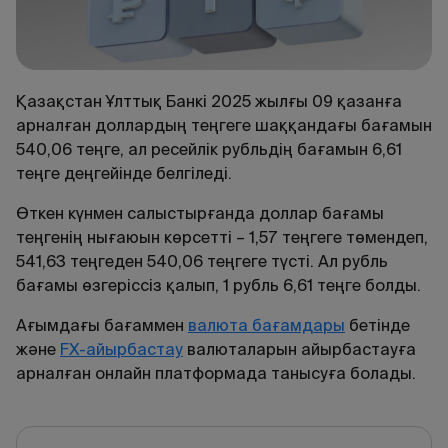
Қазақстан Ұлттық Банкі 2025 жылғы 09 қазанға
арналған доллардың теңгеге шаққандағы бағамын
540,06 теңге, ал ресейлік рубльдің бағамын 6,61
теңге деңгейінде белгіледі.
Өткен күнмен салыстырғанда доллар бағамы
теңгенің нығаюын көрсетті – 1,57 теңгеге төмендеп,
541,63 теңгеден 540,06 теңгеге түсті. Ал рубль
бағамы өзгеріссіз қалып, 1 рубль 6,61 теңге болды.
Ағымдағы
бағаммен
валюта
бағамдары
бетінде
және
FX
-
айырбастау
валюталарын
айырбастауға
арналған
онлайн
платформада
танысуға
болады
.