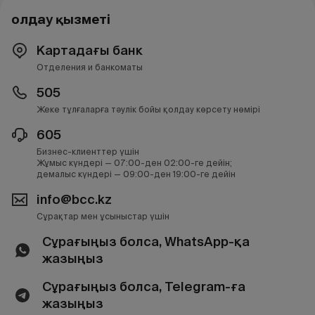
Қолдау қызметі
Картадағы банк
Отделения и банкоматы
505
Жеке тұлғаларға тәулік бойы қолдау көрсету нөмірі
605
Бизнес-клиенттер үшін
Жұмыс күндері — 07:00-ден 02:00-ге дейін;
демалыс күндері — 09:00-ден 19:00-ге дейін
info@bcc.kz
Сұрақтар мен ұсыныстар үшін
Сұрағыңыз болса, WhatsApp-қа
жазыңыз
Сұрағыңыз болса, Telegram-ға
жазыңыз