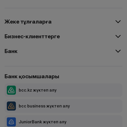
Жеке тұлғаларға
Бизнес-клиенттерге
Банк
Банк қосымшалары
bcc.kz жүктеп алу
bcc business жүктеп алу
JuniorBank жүктеп алу