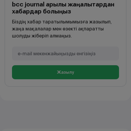
bcc journal арқылы жаңалықтардан
хабардар болыңыз
Біздің хабар таратылымымызға жазылып,
жаңа мақалалар мен өзекті ақпаратты
шолуды жіберіп алмаңыз.
Жазылу