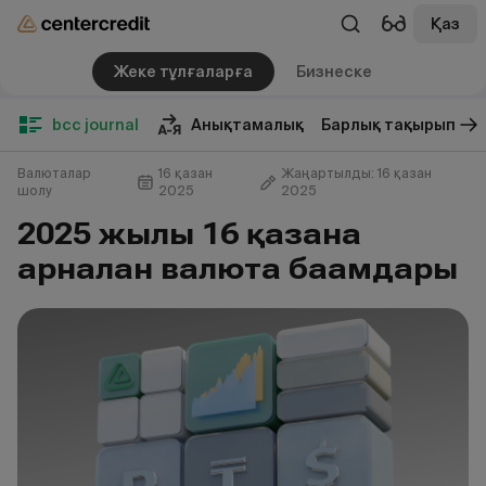
Қаз
Жеке тұлғаларға
Бизнеске
bcc journal
Анықтамалық
Барлық тақырып
Валюталар
16 қазан
Жаңартылды: 16 қазан
шолу
2025
2025
2025 жылғы 16 қазанға
арналған валюта бағамдары