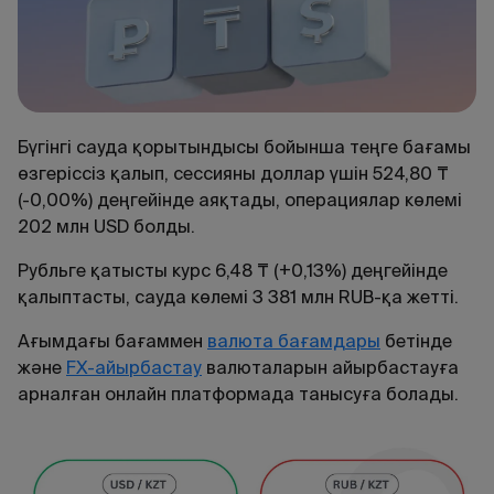
Бүгінгі сауда қорытындысы бойынша теңге бағамы
өзгеріссіз қалып, сессияны доллар үшін 524,80 ₸
(-0,00%) деңгейінде аяқтады, операциялар көлемі
202 млн USD болды.
Рубльге қатысты курс 6,48 ₸ (+0,13%) деңгейінде
қалыптасты, сауда көлемі 3 381 млн RUB-қа жетті.
Ағымдағы
бағаммен
валюта
бағамдары
бетінде
және
FX
-
айырбастау
валюталарын
айырбастауға
арналған
онлайн
платформада
танысуға
болады
.