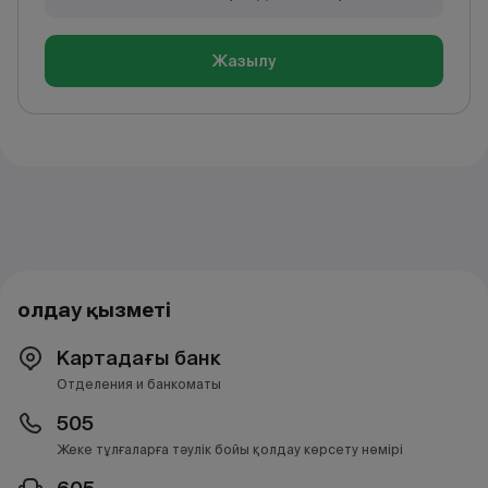
Жазылу
Қолдау қызметі
Картадағы банк
Отделения и банкоматы
505
Жеке тұлғаларға тәулік бойы қолдау көрсету нөмірі