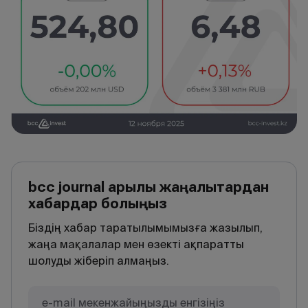
bcc journal арқылы жаңалықтардан
хабардар болыңыз
Біздің хабар таратылымымызға жазылып,
жаңа мақалалар мен өзекті ақпаратты
шолуды жіберіп алмаңыз.