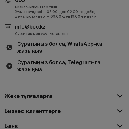
605
Бизнес-клиенттер үшін
Жұмыс күндері — 07:00-ден 02:00-ге дейін;
демалыс күндері — 09:00-ден 19:00-ге дейін
info@bcc.kz
Сұрақтар мен ұсыныстар үшін
Сұрағыңыз болса, WhatsApp-қа
жазыңыз
Сұрағыңыз болса, Telegram-ға
жазыңыз
Жеке тұлғаларға
Бизнес-клиенттерге
Банк