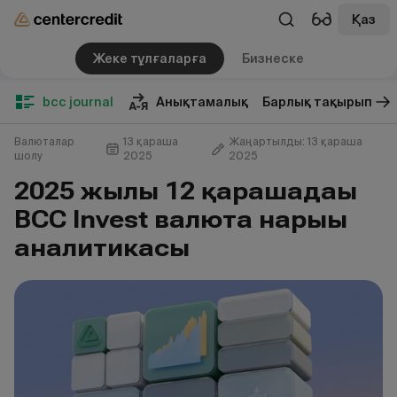
Қаз
Жеке тұлғаларға
Бизнеске
bcc journal
Анықтамалық
Барлық тақырып
Валюталар
13 қараша
Жаңартылды: 13 қараша
шолу
2025
2025
2025 жылғы 12 қарашадағы
BCC Invest валюта нарығы
аналитикасы