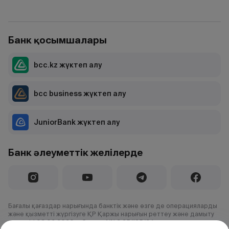
Банк қосымшалары
bcc.kz жүктеп алу
bcc business жүктеп алу
JuniorBank жүктеп алу
Банк әлеуметтік желілерде
Бағалы қағаздар нарығында банктік және өзге де операцияларды
және қызметті жүргізуге ҚР Қаржы нарығын реттеу және дамыту
агенттігі 03.02.2020 ж.берген №1.2.25/195/34 лицензия