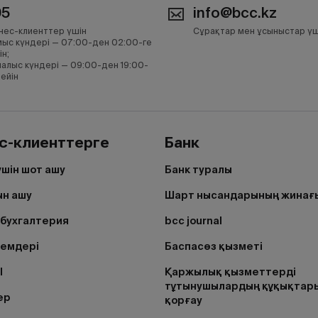
05
info@bcc.kz
нес-клиенттер үшін
Сұрақтар мен ұсыныстар үш
ыс күндері — 07:00-ден 02:00-ге
ін;
алыс күндері — 09:00-ден 19:00-
дейін
с-клиенттерге
Банк
үшін шот ашу
Банк туралы
н ашу
Шарт нысандарының жинағ
бухгалтерия
bcc journal
лемдері
Баспасөз қызметі
I
Қаржылық қызметтерді
тұтынушылардың құқықтар
ер
қорғау