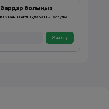
хабардар болыңыз
лар мен өзекті ақпаратты шолуды
Жазылу