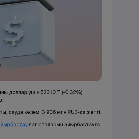
ны доллар үшін 523,10 ₸ (-0,32%)
ды.
ты, сауда көлемі 3 906 млн RUB-қа жетті.
айырбастау
валюталарын
айырбастауға