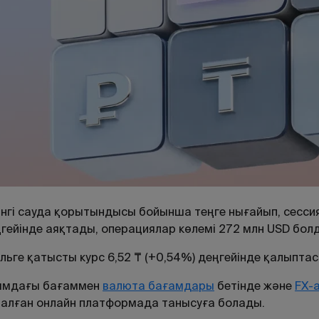
інгі сауда қорытындысы бойынша теңге нығайып, сессия
гейінде аяқтады, операциялар көлемі 272 млн USD бол
льге қатысты курс 6,52 ₸ (+0,54%) деңгейінде қалыптас
ымдағы
бағаммен
валюта
бағамдары
бетінде
және
FX
-
налған
онлайн
платформада
танысуға
болады
.