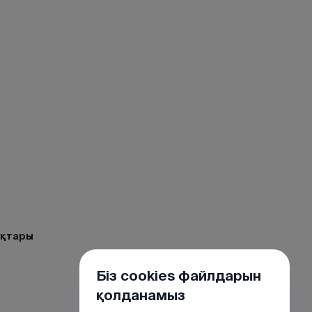
р
ақтары
Біз cookies файлдарын
қолданамыз