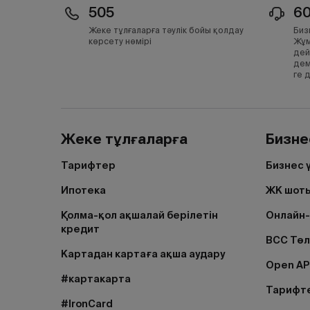
505
6
Жеке тұлғаларға тәулік бойы қолдау
Биз
көрсету нөмірі
Жұм
дей
дем
ге 
Жеке тұлғаларға
Бизне
Тарифтер
Бизнес 
Ипотека
ЖК шоты
Қолма-қол ақшалай берілетін
Онлайн-
кредит
BCC Тө
Картадан картаға ақша аудару
Open AP
#картакарта
Тарифт
#IronCard