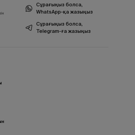
Сұрағыңыз болса,
WhatsApp-қа жазыңыз
ін
Сұрағыңыз болса,
Telegram-ға жазыңыз
ы
ын