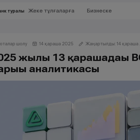
Жеке тұлғаларға
Бизнеске
анк туралы
юталар шолу
14 қараша 2025
Жаңартылды: 14 қараша
025 жылғы 13 қарашадағы B
арығы аналитикасы