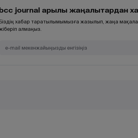
bcc journal арқылы жаңалықтардан 
Біздің хабар таратылымымызға жазылып, жаңа мақала
жіберіп алмаңыз.