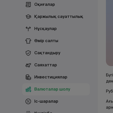
Оқиғалар
Қаржылық сауаттылық
Нұсқаулар
Өмір салты
Сақтандыру
Саяхаттар
Бүг
Инвестициялар
дең
Валюталар шолу
Руб
Іс-шаралар
Ағ
ар