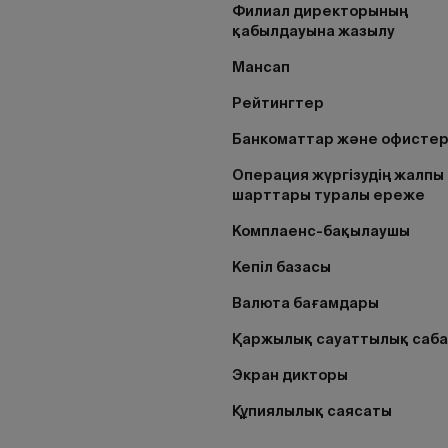
Филиал директорының
қабылдауына жазылу
Мансап
Рейтингтер
Банкоматтар және офисте
Операция жүргізудің жалпы
шарттары туралы ереже
Комплаенс-бақылаушы
Кепіл базасы
Валюта бағамдары
Қаржылық сауаттылық саб
Экран дикторы
Құпиялылық саясаты