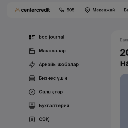
505
Мекенжай
Б
bcc journal
Вал
2
Мақалалар
н
Арнайы жобалар
Бизнес үшін
Салықтар
Бухгалтерия
СЭҚ