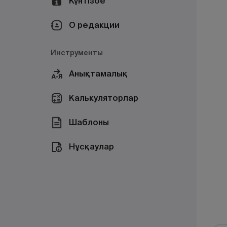
Күнтізбе
О редакции
Инструменты
Анықтамалық
Калькуляторлар
Шаблоны
Нұсқаулар