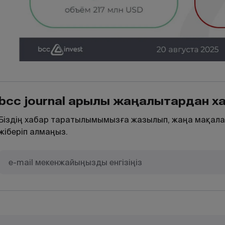
bcc journal арқылы жаңалықтардан 
Біздің хабар таратылымымызға жазылып, жаңа мақала
жіберіп алмаңыз.