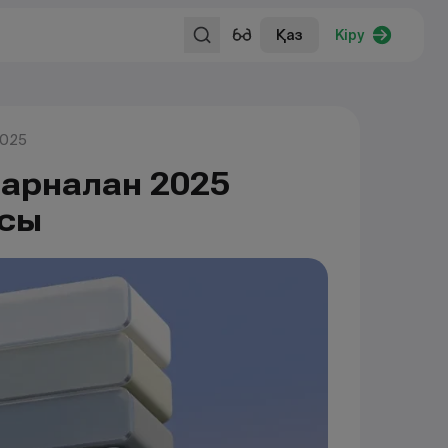
Қаз
Кіру
2025
 арналған 2025
асы