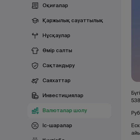
Оқиғалар
Қаржылық сауаттылық
Нұсқаулар
Өмір салты
Сақтандыру
Саяхаттар
Бүг
Инвестициялар
538
Валюталар шолу
Руб
Іс-шаралар
Еск
айы