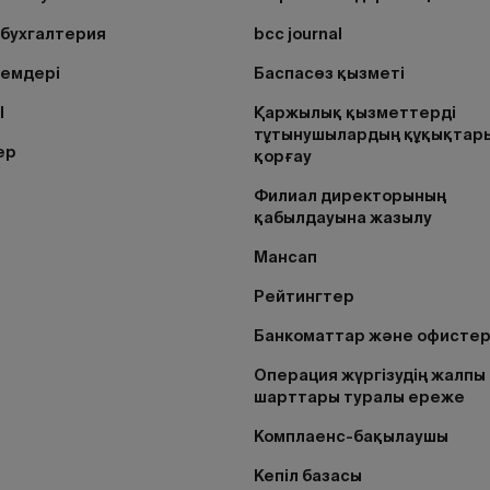
бухгалтерия
bcc journal
лемдері
Баспасөз қызметі
I
Қаржылық қызметтерді
тұтынушылардың құқықтар
ер
қорғау
Филиал директорының
қабылдауына жазылу
Мансап
Рейтингтер
Банкоматтар және офисте
Операция жүргізудің жалпы
шарттары туралы ереже
Комплаенс-бақылаушы
Кепіл базасы