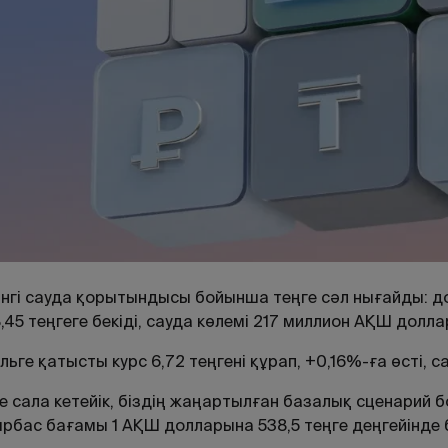
інгі сауда қорытындысы бойынша теңге сәл нығайды: 
,45 теңгеге бекіді, сауда көлемі 217 миллион АҚШ долл
льге қатысты курс 6,72 теңгені құрап, +0,16%-ға өсті, 
е сала кетейік, біздің жаңартылған базалық сценари
рбас бағамы 1 АҚШ долларына 538,5 теңге деңгейінде 