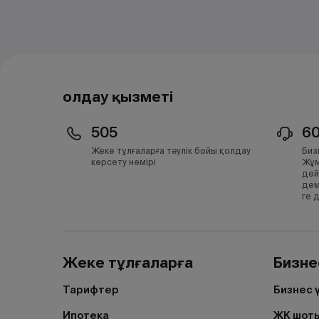
Қолдау қызметі
505
6
Жеке тұлғаларға тәулік бойы қолдау
Биз
көрсету нөмірі
Жұм
дей
дем
ге 
Жеке тұлғаларға
Бизне
Тарифтер
Бизнес 
Ипотека
ЖК шоты