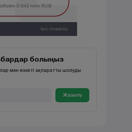
хабардар болыңыз
лар мен өзекті ақпаратты шолуды
Жазылу