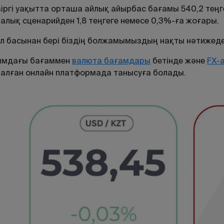
іргі уақытта орташа айлық айырбас бағамы 540,2 теңг
алық сценарийден 1,8 теңгеге немесе 0,3%-ға жоғары.
 басынан бері біздің болжамымыздың нақты нәтижеде
ымдағы
бағаммен
валюта
бағамдары
бетінде
және
FX
-
налған
онлайн
платформада
танысуға
болады
.