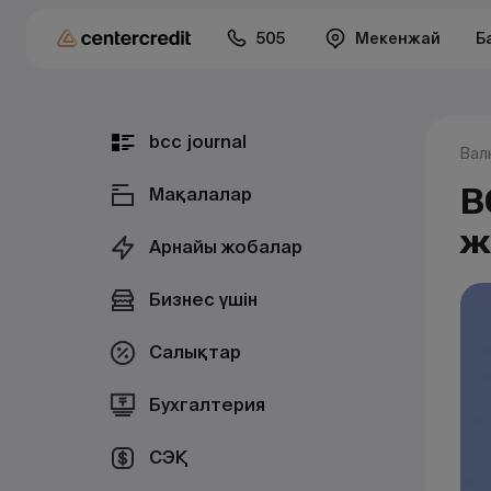
505
Мекенжай
Б
bcc journal
Вал
B
Мақалалар
ж
Арнайы жобалар
Бизнес үшін
Салықтар
Бухгалтерия
СЭҚ