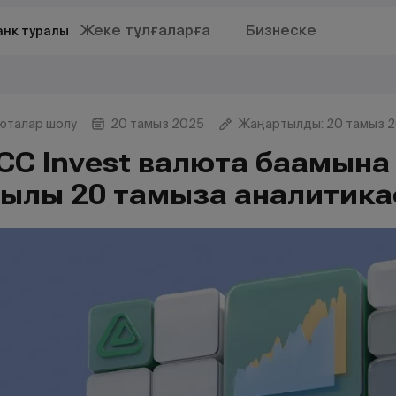
Жеке тұлғаларға
Бизнеске
анк туралы
юталар шолу
20 тамыз 2025
Жаңартылды: 20 тамыз 
CC Invest валюта бағамына
ылғы 20 тамызға аналитик