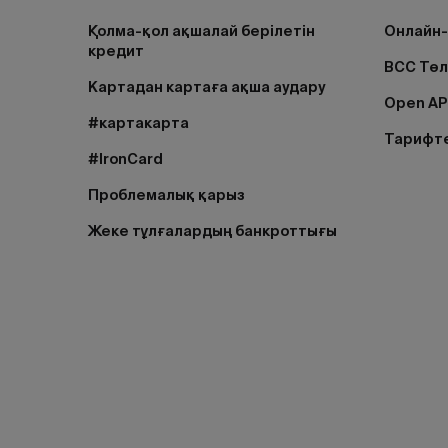
Қолма-қол ақшалай берілетін
Онлайн-
кредит
BCC Тө
Картадан картаға ақша аудару
Open AP
#картакарта
Тарифт
#IronCard
Проблемалық қарыз
Жеке тұлғалардың банкроттығы