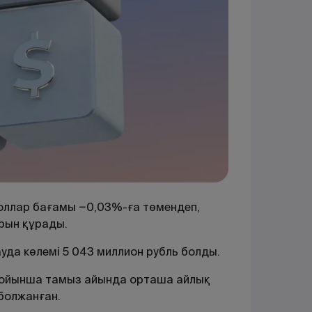
доллар бағамы −0,03%-ға төмендеп,
арын құрады.
сауда көлемі 5 043 миллион рубль болды.
й бойынша тамыз айында орташа айлық
болжанған.