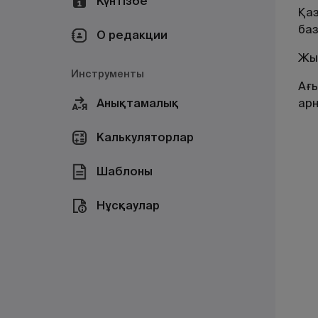
Күнтізбе
Қаз
баз
О редакции
Жыл
Инструменты
Ағ
Анықтамалық
ар
Калькуляторлар
Шаблоны
Нұсқаулар