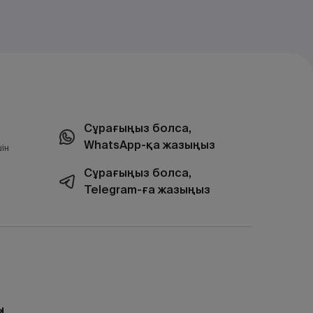
Сұрағыңыз болса,
WhatsApp-қа жазыңыз
ін
Сұрағыңыз болса,
Telegram-ға жазыңыз
ы