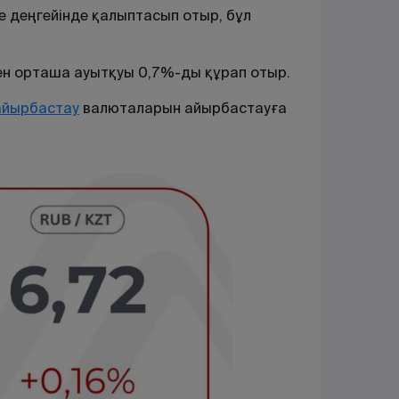
е деңгейінде қалыптасып отыр, бұл
н орташа ауытқуы 0,7%-ды құрап отыр.
айырбастау
валюталарын
айырбастауға