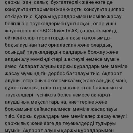
қаржы, заң, салық, бухгалтерлiк және өзге де
консультанттарымен жан-жақты консультациялар
өткiзуә тиіс. Қаржы құралдарымен мәміле жасау
белгілі бір тәуекелдермен ұштасқан, олар үшін
жауапкершілік «BCC Invest» АҚ-қа жүктелмейді,
өйткені олар тараптардың ақылға қонымды
бақылауынан тыс орналасқан және олардың
осындай тәуекелдердің салдарын болжау және
алдын алу мүмкіндіктері шектеулі немесе мүмкін
емес. Ақпарат алушы қаржы құралдарымен мәміле
жасау мүмкіндігін дербес бағалауы тиіс. Ақпарат
алушы, егер оның экономикалық және заңдық мәні,
құжаттамасы, талаптары және оған байланысты
тәуекелдері түсініксіз болса немесе ақпарат
алушының мақсаттарына, ниеттеріне және
болжамына сәйкес келмесе, мәміле жасаспауы
тиіс. Қаржы құралдарымен мәмілелер жасау елеулі
қаржылық және өзге де тәуекелдерді тудыруы
мүмкін. Ақпарат алушы қаржы құралдарымен