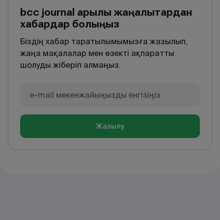
bcc journal арқылы жаңалықтардан
хабардар болыңыз
Біздің хабар таратылымымызға жазылып,
жаңа мақалалар мен өзекті ақпаратты
шолуды жіберіп алмаңыз.
Жазылу