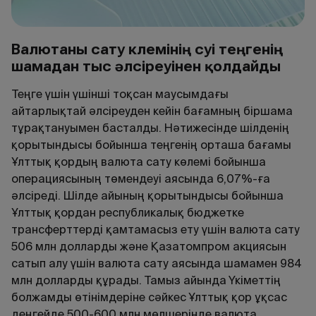
Валютаны сату көлемінің өсуі теңгенің
шамадан тыс әлсіреуінен қолдайды
Теңге үшін үшінші тоқсан маусымдағы
айтарлықтай әлсіреуден кейін бағамның біршама
тұрақтануымен басталды. Нәтижесінде шілденің
қорытындысы бойынша теңгенің орташа бағамы
Ұлттық қордың валюта сату көлемі бойынша
операциясының төмендеуі аясында 6,07%-ға
әлсіреді. Шілде айының қорытындысы бойынша
Ұлттық қордан республикалық бюджетке
трансферттерді қамтамасыз ету үшін валюта сату
506 млн долларды және Қазатомпром акциясын
сатып алу үшін валюта сату аясында шамамен 984
млн долларды құрады. Тамыз айында Үкіметтің
болжамды өтінімдеріне сәйкес Ұлттық қор ұқсас
деңгейде 500-600 млн мөлшерінде валюта