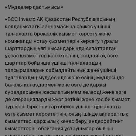
«Мүдделер қақтығысы»
«BCC Invest» АҚ Қазақстан Республикасының
қолданыстағы заңнамасына сәйкес үшінші
тұлғаларға брокерлік қызмет көрсету және
номиналды ұстау қызметтерін көрсету туралы
шарттардың үлгі нысандарында сипатталған
ұқсас қызметтер көрсететінін, сондай-ақ өзге
шарттар бойынша үшінші тұлғалардың
тапсырмаларын қабылдайтынын және үшінші
тұлғалардың мүддесінде және өзінің мүддесінде
бағалы қағаздармен және өзге де қаржы
құралдарымен жасалатын мәмілелерді және өзге
де операцияларды жүргізетінін және кәсіби қызмет
түрлерін біріктіру тәртібімен үшінші тұлғаларға
өзге қызмет көрсететінін, оның ішінде ақпараттық
қызметтер, қаржылық кеңес беру, андеррайтинг
қызметтерін, облигация ұстаушылар өкілінің
қызметтерін, активтерді сенімгерлікпен басқару