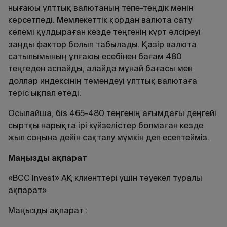
нығаюы ұлттық валютаның тепе-теңдiк мәнін
көрсетпеді. Мемлекеттік қордан валюта сату
көлемі құлдыраған кезде теңгенің күрт әлсіреуі
заңды фактор болып табылады. Қазір валюта
сатылымының ұлғаюы есебінен бағам 480
теңгеден аспайды, алайда мұнай бағасы мен
доллар индексінің төмендеуі ұлттық валютаға
теріс ықпал етеді.
Осылайша, біз 465-480 теңгенің ағымдағы деңгейі
сыртқы нарықта ірі күйзелістер болмаған кезде
жыл соңына дейін сақталу мүмкін деп есептейміз.
Маңызды ақпарат
«BCC Invest» АҚ клиенттері үшін тәуекел туралы
ақпарат»
Маңызды ақпарат :