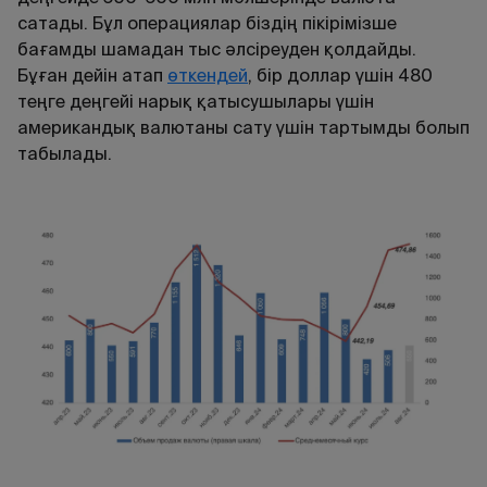
сатады. Бұл операциялар біздің пікірімізше
бағамды шамадан тыс әлсіреуден қолдайды.
Бұған дейін атап
өткендей
, бір доллар үшін 480
теңге деңгейі нарық қатысушылары үшін
американдық валютаны сату үшін тартымды болып
табылады.