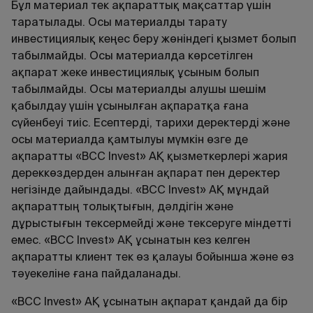
Бұл материал тек ақпараттық мақсаттар үшін
таратылады. Осы материалды тарату
инвестициялық кеңес беру жөніндегі қызмет болып
табылмайды. Осы материалда көрсетілген
ақпарат жеке инвестициялық ұсыным болып
табылмайды. Осы материалды алушы шешім
қабылдау үшін ұсынылған ақпаратқа ғана
сүйенбеуі тиіс. Есептерді, тарихи деректерді және
осы материалда қамтылуы мүмкін өзге де
ақпаратты «BCC Invest» АҚ қызметкерлері жария
дереккөздерден алынған ақпарат пен деректер
негізінде дайындады. «BCC Invest» АҚ мұндай
ақпараттың толықтығын, дәлдігін және
дұрыстығын тексермейді және тексеруге міндетті
емес. «BCC Invest» АҚ ұсынатын кез келген
ақпаратты клиент тек өз қалауы бойынша және өз
тәуекеліне ғана пайдаланады.
«BCC Invest» АҚ ұсынатын ақпарат қандай да бір