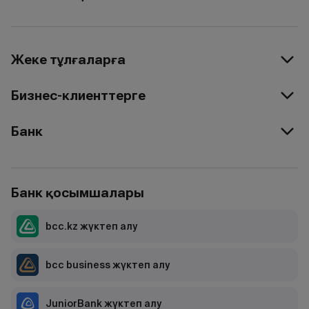
Жеке тұлғаларға
Бизнес-клиенттерге
Банк
Банк қосымшалары
bcc.kz жүктеп алу
bcc business жүктеп алу
JuniorBank жүктеп алу