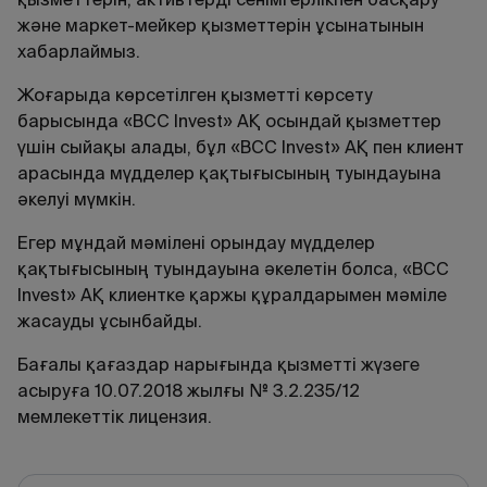
және маркет-мейкер қызметтерін ұсынатынын
хабарлаймыз.
Жоғарыда көрсетілген қызметті көрсету
барысында «BCC Invest» АҚ осындай қызметтер
үшін сыйақы алады, бұл «BCC Invest» АҚ пен клиент
арасында мүдделер қақтығысының туындауына
әкелуі мүмкін.
Егер мұндай мәмілені орындау мүдделер
қақтығысының туындауына әкелетін болса, «BCC
Invest» АҚ клиентке қаржы құралдарымен мәміле
жасауды ұсынбайды.
Бағалы қағаздар нарығында қызметті жүзеге
асыруға 10.07.2018 жылғы № 3.2.235/12
мемлекеттік лицензия.