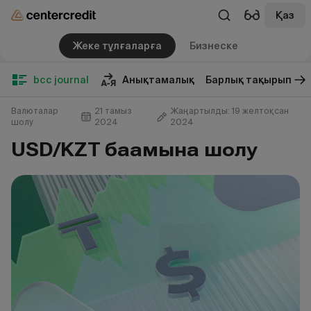
Қаз
Жеке тұлғаларға
Бизнеске
bcc journal
Анықтамалық
Барлық тақырып
Валюталар
21 тамыз
Жаңартылды: 19 желтоқсан
шолу
2024
2024
USD/KZT бағамына шолу