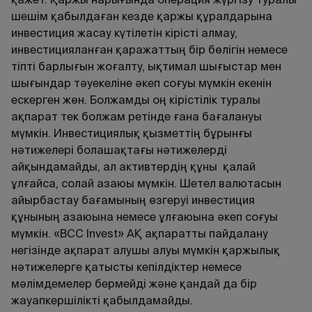
шешім қабылдаған кезде қаржы құралдарына
инвестиция жасау күтілетін кірісті алмау,
инвестицияланған қаражаттың бір бөлігін немесе
тіпті барлығын жоғалту, ықтимал шығыстар мен
шығындар тәуекеліне әкеп соғуы мүмкін екенін
ескерген жөн. Болжамды оң кірістілік туралы
ақпарат тек болжам ретінде ғана бағалануы
мүмкін. Инвестициялық қызметтiң бұрынғы
нәтижелерi болашақтағы нәтижелердi
айқындамайды, ал активтердiң құны қалай
ұлғайса, солай азаюы мүмкiн. Шетел валютасын
айырбастау бағамының өзгеруі инвестиция
құнының азаюына немесе ұлғаюына әкеп соғуы
мүмкін. «BCC Invest» АҚ ақпаратты пайдалану
негізінде ақпарат алушы алуы мүмкін қаржылық
нәтижелерге қатысты кепілдіктер немесе
мәлімдемелер бермейді және қандай да бір
жауапкершілікті қабылдамайды.