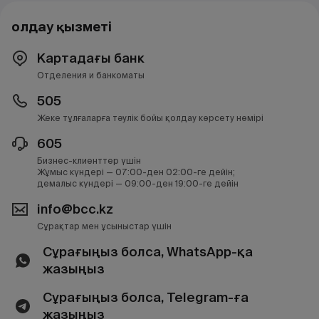
Қолдау қызметі
Картадағы банк
Отделения и банкоматы
505
Жеке тұлғаларға тәулік бойы қолдау көрсету нөмірі
605
Бизнес-клиенттер үшін
Жұмыс күндері — 07:00-ден 02:00-ге дейін;
демалыс күндері — 09:00-ден 19:00-ге дейін
info@bcc.kz
Сұрақтар мен ұсыныстар үшін
Сұрағыңыз болса, WhatsApp-қа
жазыңыз
Сұрағыңыз болса, Telegram-ға
жазыңыз