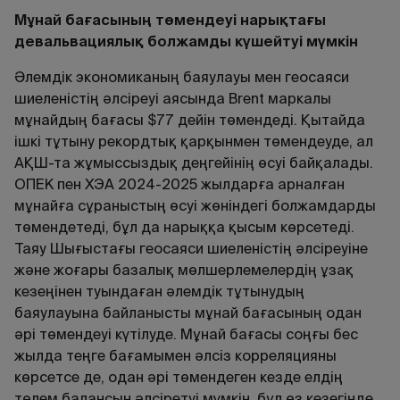
Мұнай бағасының төмендеуі нарықтағы
девальвациялық болжамды күшейтуі мүмкін
Әлемдік экономиканың баяулауы мен геосаяси
шиеленістің әлсіреуі аясында Brent маркалы
мұнайдың бағасы $77 дейін төмендеді. Қытайда
ішкі тұтыну рекордтық қарқынмен төмендеуде, ал
АҚШ-та жұмыссыздық деңгейінің өсуі байқалады.
ОПЕК пен ХЭА 2024-2025 жылдарға арналған
мұнайға сұраныстың өсуі жөніндегі болжамдарды
төмендетеді, бұл да нарыққа қысым көрсетеді.
Таяу Шығыстағы геосаяси шиеленістің әлсіреуіне
және жоғары базалық мөлшерлемелердің ұзақ
кезеңінен туындаған әлемдік тұтынудың
баяулауына байланысты мұнай бағасының одан
әрі төмендеуі күтілуде. Мұнай бағасы соңғы бес
жылда теңге бағамымен әлсіз корреляцияны
көрсетсе де, одан әрі төмендеген кезде елдің
төлем балансын әлсіретуі мүмкін, бұл өз кезегінде