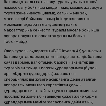
бағалы қағазды сатып алу туралы ұсыныс және/
немесе сату бойынша міндеттеме, мәміле жасасуға
түрткі және инвестициялық, салық және заң
мәселелері бойынша, оның ішінде жасалатын
мәміленің ақпаратты алушының нақты
мақсаттарына сәйкестігі туралы мәселе бойынша
ақпарат алушыға арналған ұсыным болып
табылмайды.
Олар туралы ақпаратты «BCC Invest» АҚ ұсынатын
бағалы қағаздармен, оның ішінде шетелдік бағалы
қағаздармен, валютамен, базистік активтердің
түрлерімен туынды қаржы құралдарымен (бұдан
әрі - «Қаржы құралдары») жасалатын
операцияларды жүзеге асырғанға дейін аталған
ақпаратты алушылар көрсетілген қаржы
құралдарын сипаттайтын құжаттармен (эмиссия
проспектiсi және т.б.) танысуы қажет және қаржы
құралдарымен мәмiле жасасқанға дейiн өзiнiң