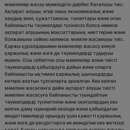
мәмілелер жасау мүмкіндігін дербес бағалауы тиіс.
Ақпарат алушы, егер оның экономикалық және
заңдық мәні, құжаттамасы, талаптары және оған
байланысты тәуекелдері түсініксіз болса немесе
ақпарат алушының мақсаттарына, ниеттеріне және
болжамына сәйкес келмесе, мәміле жасамауы тиіс.
Қаржы құралдарымен мәмілелер жасасу елеулі
қаржылық және өзге де тәуекелдерді тудыруы
мүмкін. Осы себептен осы мәмілелер өзіне тиісті
тәуекелдерді қабылдауға дайын және оларға
байланысты ықтимал қаржылық шығындарды
көтере алатын тұлғаларға арналған. Кез келген
мәмілені жасағанға дейін ақпарат алушы тиісті
мәмілені жасасуға байланысты туындайтын
тәуекелдерді түсінетініне және оқиғалардың кез
келген даму сценарийі кезінде өзіне қабылдаған
міндеттемелерді орындау үшін қажетті қаржылық
және өзге де ресурстарға ие екендігіне көз жеткізуі
қажет. Қаржы нарығында операция жүргізу туралы