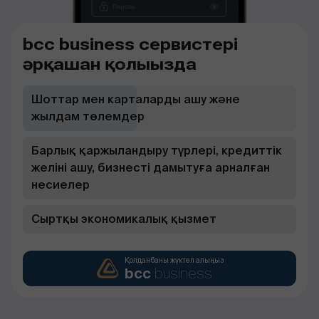
bcc business сервистері
әрқашан қолыңызда
Шоттар мен карталарды ашу және
жылдам төлемдер
Барлық қаржыландыру түрлері, кредиттік
желіні ашу, бизнесті дамытуға арналған
несиелер
Сыртқы экономикалық қызмет
Қолданбаны жүктеп алыңыз
bcc
business