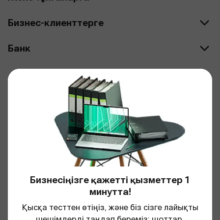
Бизнес-клиенттерге
Банк
Банк қосымшалары
bcc.kz жүктеп алу
bcc business жүктеп алу
JuniorBank жүктеп алу
Бизнесіңізге қажетті қызметтер 1
минутта!
Банк әлеуметтік желілерде
Қысқа тесттен өтіңіз, және біз сізге лайықты
шешімдерді таңдап береміз: шоттар,