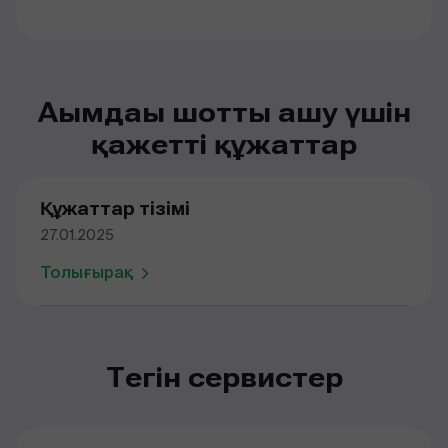
Ағымдағы шотты ашу үшін
қажетті құжаттар
Құжаттар тізімі
27.01.2025
Толығырақ
Тегін сервистер