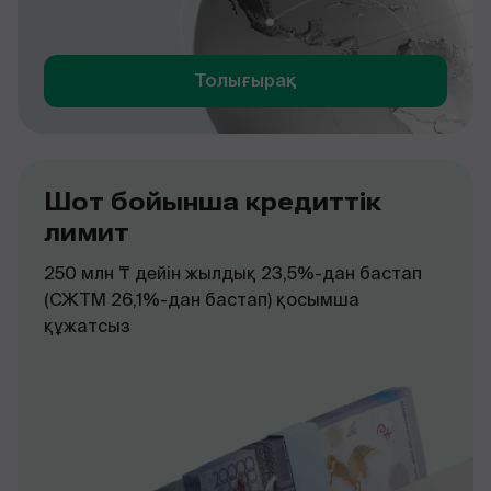
Толығырақ
Шот бойынша кредиттік
лимит
250 млн ₸ дейін жылдық 23,5%-дан бастап
(СЖТМ 26,1%-дан бастап) қосымша
құжатсыз