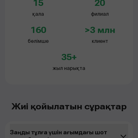
15
20
қала
филиал
160
>3 млн
бөлімше
клиент
35+
жыл нарықта
Жиі қойылатын сұрақтар
Заңды тұлға үшін ағымдағы шот