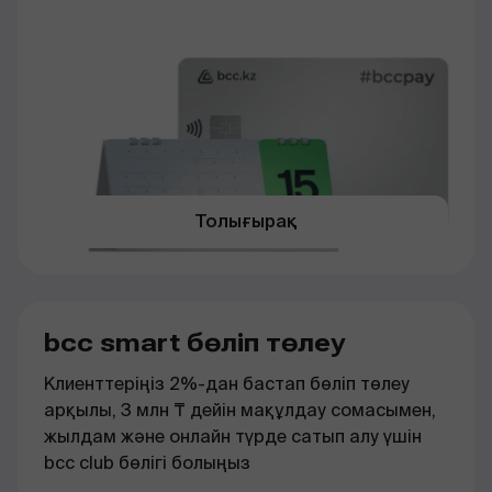
Толығырақ
bcc smart бөліп төлеу
Клиенттеріңіз 2%-дан бастап бөліп төлеу
арқылы, 3 млн ₸ дейін мақұлдау сомасымен,
жылдам және онлайн түрде сатып алу үшін
bcc club бөлігі болыңыз