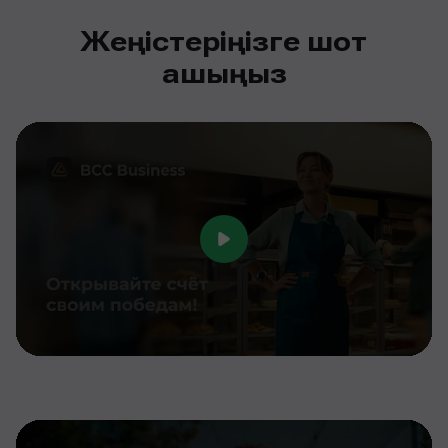
Жеңістеріңізге шот
ашыңыз