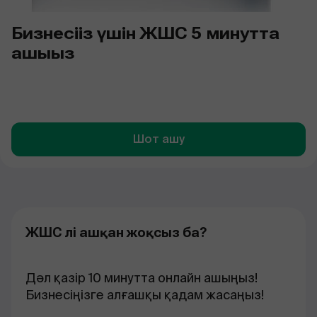
Бизнесіңіз үшін ЖШС 5 минутта
ашыңыз
Шот ашу
ЖШС әлі ашқан жоқсыз ба?
Дәл қазір 10 минутта онлайн ашыңыз!
Бизнесіңізге алғашқы қадам жасаңыз!