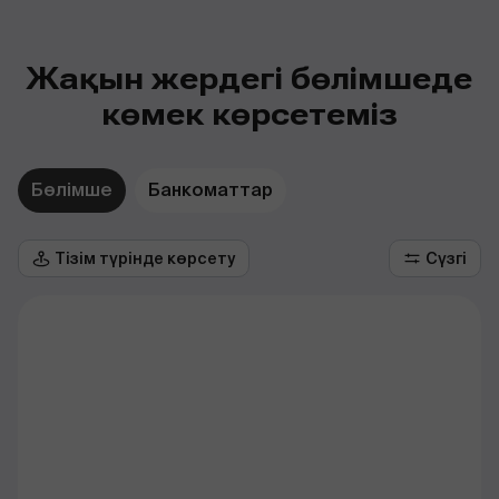
Жақын жердегі бөлімшеде
көмек көрсетеміз
Бөлімше
Банкоматтар
Тізім түрінде көрсету
Сүзгі