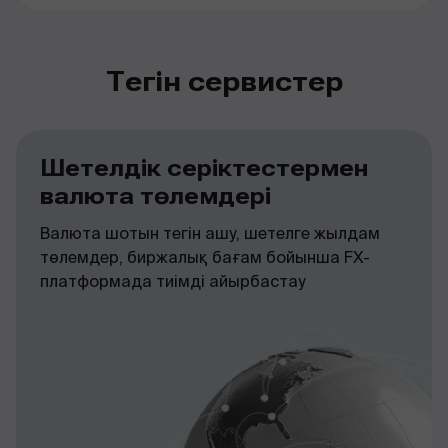
Тегін сервистер
Шетелдік серіктестермен
валюта төлемдері
Валюта шотын тегін ашу, шетелге жылдам
төлемдер, биржалық бағам бойынша FX-
платформада тиімді айырбастау