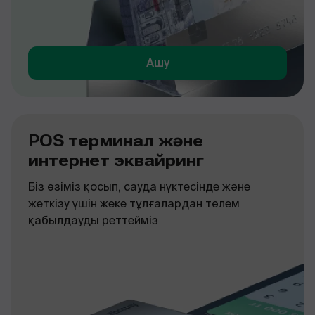
Ашу
POS терминал және
интернет эквайринг
Біз өзіміз қосып, сауда нүктесінде және
жеткізу үшін жеке тұлғалардан төлем
қабылдауды реттейміз