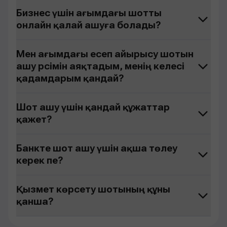
Бизнес үшін ағымдағы шотты
онлайн қалай ашуға болады?
Мен ағымдағы есеп айырысу шотын
ашу рәсімін аяқтадым, менің келесі
қадамдарым қандай?
Шот ашу үшін қандай құжаттар
қажет?
Банкте шот ашу үшін ақша төлеу
керек пе?
Қызмет көрсету шотының құны
қанша?