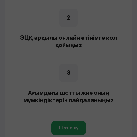
2
ЭЦҚ арқылы онлайн өтінімге қол
қойыңыз
3
Ағымдағы шотты және оның
мүмкіндіктерін пайдаланыңыз
Шот ашу