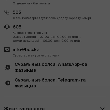
Отделения и банкоматы
505
Жеке тұлғаларға тәулік бойы қолдау көрсету нөмірі
605
Бизнес-клиенттер үшін
Жұмыс күндері — 07:00-ден 02:00-ге дейін;
демалыс күндері — 09:00-ден 19:00-ге дейін
info@bcc.kz
Сұрақтар мен ұсыныстар үшін
Сұрағыңыз болса, WhatsApp-қа
жазыңыз
Сұрағыңыз болса, Telegram-ға
жазыңыз
Жеке тұлғаларға