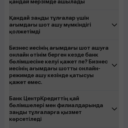
қандай мерзімде ашылады
Қандай заңды тұлғалар үшін
ағымдағы шот ашу мүмкіндігі
қолжетімді
Бизнес иесінің ағымдағы шот ашуға
онлайн өтінім берген кезде банк
бөлімшесіне келуі қажет пе? Бизнес
иесінің ағымдағы шотты онлайн-
режимде ашу кезінде қатысуы
қажет емес.
Банк ЦентрКредиттің қай
бөлімшелері мен филиалдарында
заңды тұлғаларға қызмет
көрсетіледі