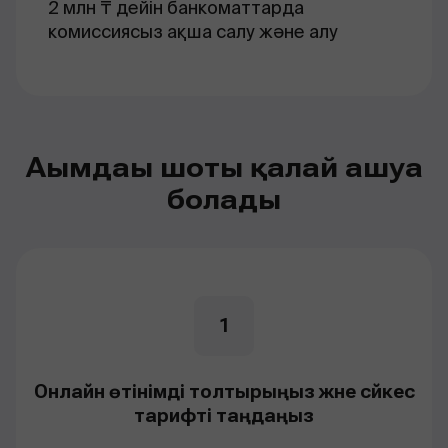
2 млн ₸ дейін банкоматтарда
комиссиясыз ақша салу және алу
Ағымдағы шоты қалай ашуға
болады
1
Онлайн өтінімді толтырыңыз және сәйкес
тарифті таңдаңыз