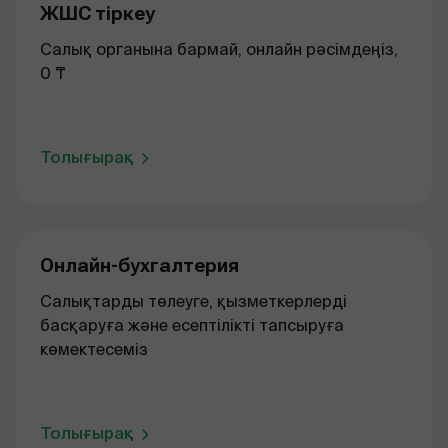
ЖШС тіркеу
Салық органына бармай, онлайн рәсімдеңіз,
0 ₸
Толығырақ
Онлайн-бухгалтерия
Салықтарды төлеуге, қызметкерлерді
басқаруға және есептілікті тапсыруға
көмектесеміз
Толығырақ