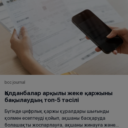
bcc journal
Қолданбалар арқылы жеке қаржыны
бақылаудың топ-5 тәсілі
Бүгінде цифрлық қаржы құралдары шығынды
қолмен есептеуді қойып, ақшаны басқаруда
болашақты жоспарлауға, ақшаны жинауға және