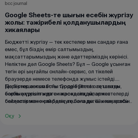
bcc journal
Google Sheets-те шығын есебін жүргізу
жолы: тәжірибелі қолданушылардың
хикаялары
Бюджетті жүргізу — тек кестелер мен сандар ғана
емес, бұл біздің өмір салтымыздың,
мақсаттарымыздың және әдеттеріміздің көрінісі.
Неліктен дәл Google Sheets? Бұл — Google ұсынған
тегін әрі ыңғайлы онлайн-сервис, ол тікелей
браузерде немесе телефонда жұмыс істейді.
Деректер автоматты түрде бұлтта сақталады,
Біз бірнеше жыл бойы Google Sheets-те шығын
барлық құрылғыда синхрондалады, ал кестелерді
есебін жүргізіп жүрген жас кәсіпқойлармен
басқалармен оңай бөлісуге болады. Шығын есебін
сөйлестік және олардың ақшаға деген көзқарасы
жүргізуге арналған қолданбаларға қарағанда
қалай өзгергенін білдік.
Google Sheets икемдірек: кестені өзіңізге ыңғайлап
Оқу
жасауға, формулалар мен графиктерді қосуға,
Мұнда
кестелердің пайдалы шаблондары
сондай-ақ визуализацияны қолдануға болады.
ұсынылған.