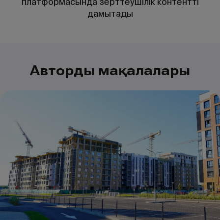
платформасында зерттеушілік контентті
дамытады
Автордың мақалалары