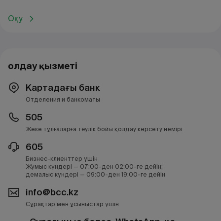
инвестициялауға көмектесетін жүйеге айналып
отыр. Төменде әрқайсысы өз қолданбасымен
Оқу
ұсынылған және bcc.kz мобильді қолданбасын
толықтыра алатын ақшаны басқарудың бес түрлі
моделі ұсынылады.
Қолдау қызметі
Картадағы банк
Отделения и банкоматы
505
Жеке тұлғаларға тәулік бойы қолдау көрсету нөмірі
605
Бизнес-клиенттер үшін
Жұмыс күндері — 07:00-ден 02:00-ге дейін;
демалыс күндері — 09:00-ден 19:00-ге дейін
info@bcc.kz
Сұрақтар мен ұсыныстар үшін