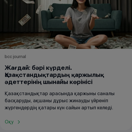
bcc journal
Жағдай: бәрі күрделі.
Қазақстандықтардың қаржылық
әдеттерінің шынайы көрінісі
Қазақстандықтар арасында қаржыны саналы
басқаруды, ақшаны дұрыс жинауды үйреніп
жүргендердің қатары күн сайын артып келеді.
Оқу