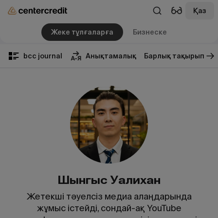
Қаз
Жеке тұлғаларға
Бизнеске
bcc journal
Анықтамалық
Барлық тақырып
Шынгыс Уалихан
Жетекші тәуелсіз медиа алаңдарында
жұмыс істейді, сондай-ақ YouTube