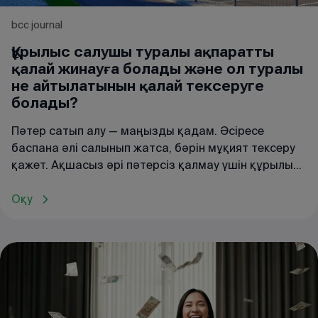
bcc journal
Құрылыс салушы туралы ақпаратты
қалай жинауға болады және ол туралы
не айтылатынын қалай тексеруге
болады?
Пәтер сатып алу — маңызды қадам. Әсіресе
баспана әлі салынып жатса, бәрін мұқият тексеру
қажет. Ақшасыз әрі пәтерсіз қалмау үшін құрылыс
компаниясын алдын ала зерттеген жөн. Төменде
бұл істі қалай жеңіл әрі сабырмен жасауға
Оқу
болатыны туралы толық нұсқаулық берілген.