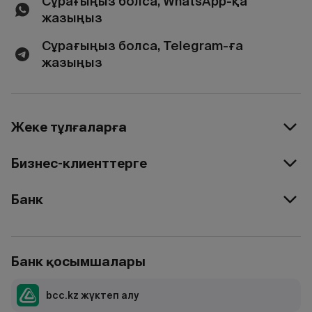
Сұрағыңыз болса, WhatsApp-қа
жазыңыз
Сұрағыңыз болса, Telegram-ға
жазыңыз
Жеке тұлғаларға
Бизнес-клиенттерге
Банк
Банк қосымшалары
bcc.kz жүктеп алу