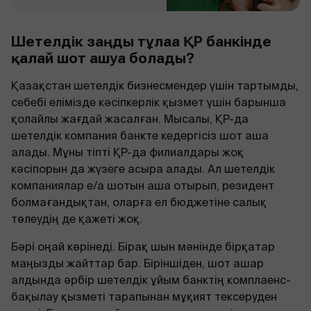
Шетелдік заңды тұлғаға ҚР банкінде
қалай шот ашуға болады?
Қазақстан шетелдік бизнесмендер үшін тартымды,
себебі елімізде кәсіпкерлік қызмет үшін барынша
қолайлы жағдай жасалған. Мысалы, ҚР-да
шетелдік компания банкте кедергісіз шот аша
алады. Мұны тіпті ҚР-да филиалдары жоқ
кәсіпорын да жүзеге асыра алады. Ал шетелдік
компаниялар е/а шотын аша отырып, резидент
болмағандықтан, оларға ел бюджетіне салық
төлеудің де қажеті жоқ.
Бәрі оңай көрінеді. Бірақ шын мәнінде бірқатар
маңызды жайттар бар. Біріншіден, шот ашар
алдында әрбір шетелдік ұйым банктің комплаенс-
бақылау қызметі тарапынан мұқият тексеруден