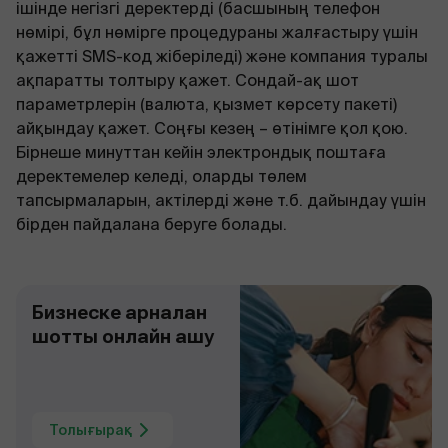
ішінде негізгі деректерді (басшының телефон
нөмірі, бұл нөмірге процедураны жалғастыру үшін
қажетті SMS-код жіберіледі) және компания туралы
ақпаратты толтыру қажет. Сондай-ақ шот
параметрлерін (валюта, қызмет көрсету пакеті)
айқындау қажет. Соңғы кезең – өтінімге қол қою.
Бірнеше минуттан кейін электрондық поштаға
деректемелер келеді, оларды төлем
тапсырмаларын, актілерді және т.б. дайындау үшін
бірден пайдалана беруге болады.
Бизнеске арналған
шотты онлайн ашу
Толығырақ