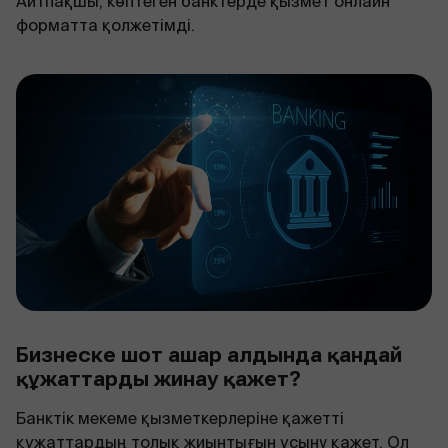
Айтпақшы, көптеген банктерде қызмет онлайн
форматта қолжетімді.
Бизнеске шот ашар алдында қандай
құжаттарды жинау қажет?
Банктік мекеме қызметкерлеріне қажетті
құжаттардың толық жиынтығын ұсыну қажет. Ол