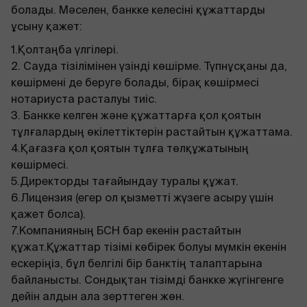
болады. Мәселен, банкке келесіні құжаттарды
ұсыну қажет:
1.Қолтаңба үлгілері.
2. Сауда тізілімінен үзінді көшірме. Түпнұсқаны да,
көшірмені де беруге болады, бірақ көшірмесі
нотариуста расталуы тиіс.
3. Банкке келген және құжаттарға қол қоятын
тұлғалардың өкілеттіктерін растайтын құжаттама.
4.Қағазға қол қоятын тұлға төлқұжатының
көшірмесі.
5.Директорды тағайындау туралы құжат.
6.Лицензия (егер ол қызметті жүзеге асыру үшін
қажет болса).
7.Компанияның БСН бар екенін растайтын
құжат.Құжаттар тізімі көбірек болуы мүмкін екенін
ескеріңіз, бұл белгілі бір банктің талаптарына
байланысты. Сондықтан тізімді банкке жүгінгенге
дейін алдын ала зерттеген жөн.