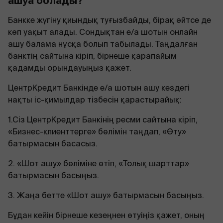
ашуға болады?
Банкке жүгіну қиындық туғызбайды, бірақ әйтсе де
көп уақыт алады. Сондықтан е/а шотын онлайн
ашу балама нұсқа болып табылады. Таңдалған
банктің сайтына кіріп, бірнеше қарапайым
қадамды орындауыңыз қажет.
ЦентрКредит Банкінде е/а шотын ашу кездегі
нақты іс-қимылдар тізбесін қарастырайық:
1.Сіз ЦентрКредит Банкінің ресми сайтына кіріп,
«Бизнес-клиенттерге» бөлімін таңдап, «Өту»
батырмасын басасыз.
2. «Шот ашу» бөліміне өтіп, «Толық шарттар»
батырмасын басыңыз.
3. Жаңа бетте «Шот ашу» батырмасын басыңыз.
Бұдан кейін бірнеше кезеңнен өтуіңіз қажет, оның