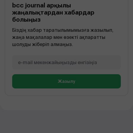
bcc journal арқылы
жаңалықтардан хабардар
болыңыз
Біздің хабар таратылымымызға жазылып,
жаңа мақалалар мен өзекті ақпаратты
шолуды жіберіп алмаңыз.
Жазылу