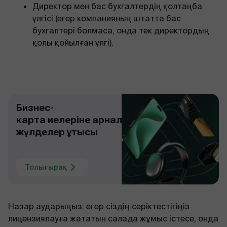
Директор мен бас бухгалтердің қолтаңба
үлгісі (егер компанияның штатта бас
бухгалтері болмаса, онда тек директордың
қолы қойылған үлгі).
Бизнес-
карта иелеріне арналған
жүлделер ұтысы
Толығырақ
Назар аударыңыз: егер сіздің серіктестігіңіз
лицензиялауға жататын салада жұмыс істесе, онда