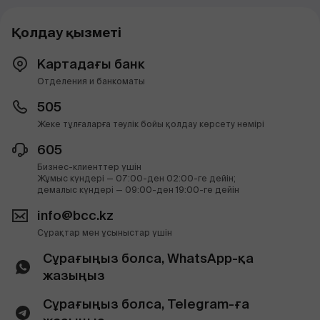
Қолдау қызметі
Картадағы банк
Отделения и банкоматы
505
Жеке тұлғаларға тәулік бойы қолдау көрсету нөмірі
605
Бизнес-клиенттер үшін
Жұмыс күндері — 07:00-ден 02:00-ге дейін;
демалыс күндері — 09:00-ден 19:00-ге дейін
info@bcc.kz
Сұрақтар мен ұсыныстар үшін
Сұрағыңыз болса, WhatsApp-қа
жазыңыз
Сұрағыңыз болса, Telegram-ға