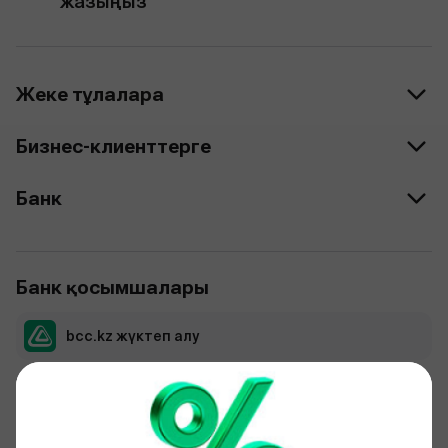
жазыңыз
Жеке тұлғаларға
Бизнес-клиенттерге
Банк
Банк қосымшалары
bcc.kz жүктеп алу
bcc business жүктеп алу