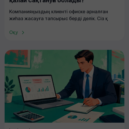
қалай сақтануға болады?
Компанияңыздың клиенті офиске арналған
жиһаз жасауға тапсырыс берді делік. Сіз қ
Оқу