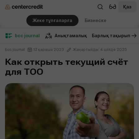
Қаз
Жеке тұлғаларға
Бизнеске
bcc journal
Анықтамалық
Барлық тақырып
bcc journal
13 қараша 2023
Жаңартылды: 4 шілде 2025
Как открыть текущий счёт
для ТОО