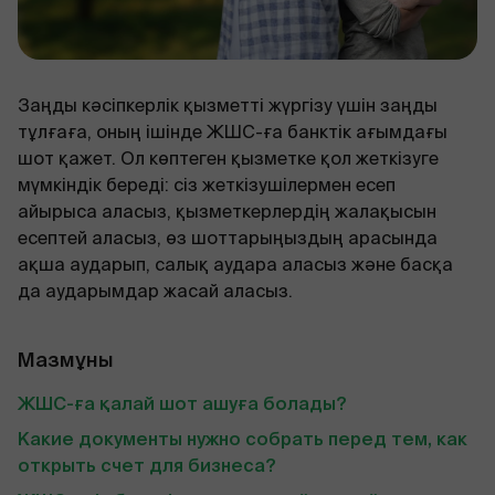
Заңды кәсіпкерлік қызметті жүргізу үшін заңды
тұлғаға, оның ішінде ЖШС-ға банктік ағымдағы
шот қажет. Ол көптеген қызметке қол жеткізуге
мүмкіндік береді: сіз жеткізушілермен есеп
айырыса аласыз, қызметкерлердің жалақысын
есептей аласыз, өз шоттарыңыздың арасында
ақша аударып, салық аудара аласыз және басқа
да аударымдар жасай аласыз.
Мазмұны
ЖШС-ға қалай шот ашуға болады?
Какие документы нужно собрать перед тем, как
открыть счет для бизнеса?