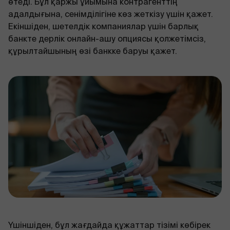
өтеді. Бұл қаржы ұйымына контрагенттің
адалдығына, сенімділігіне көз жеткізу үшін қажет.
Екіншіден, шетелдік компаниялар үшін барлық
банкте дерлік онлайн-ашу опциясы қолжетімсіз,
құрылтайшының өзі банкке баруы қажет.
Үшіншіден, бұл жағдайда құжаттар тізімі көбірек