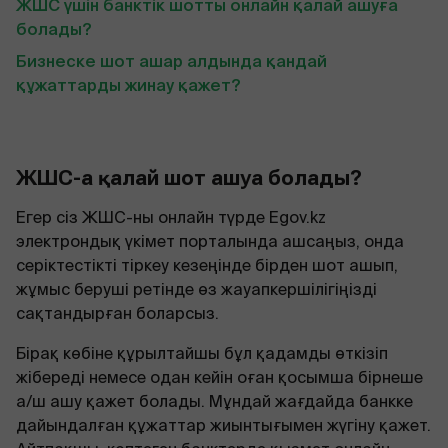
ЖШС үшін банктік шотты онлайн қалай ашуға
болады?
Бизнеске шот ашар алдында қандай
құжаттарды жинау қажет?
ЖШС-ға қалай шот ашуға болады?
Егер сіз ЖШС-ны онлайн түрде Egov.kz
электрондық үкімет порталында ашсаңыз, онда
серіктестікті тіркеу кезеңінде бірден шот ашып,
жұмыс беруші ретінде өз жауапкершілігіңізді
сақтандырған боларсыз.
Бірақ көбіне құрылтайшы бұл қадамды өткізіп
жібереді немесе одан кейін оған қосымша бірнеше
а/ш ашу қажет болады. Мұндай жағдайда банкке
дайындалған құжаттар жиынтығымен жүгіну қажет.