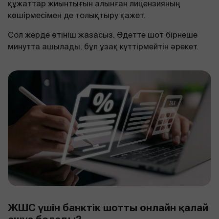
құжаттар жиынтығын алынған лицензияның
көшірмесімен де толықтыру қажет.
Сол жерде өтініш жазасыз. Әдетте шот бірнеше
минутта ашылады, бұл ұзақ күттірмейтін әрекет.
ЖШС үшін банктік шотты онлайн қалай