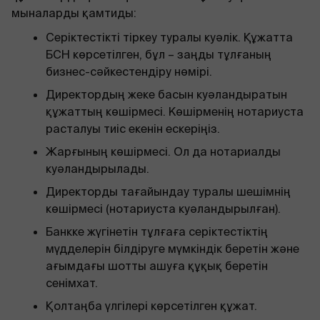
мыналарды қамтиды:
Серіктестікті тіркеу туралы куәлік. Құжатта
БСН көрсетілген, бұл – заңды тұлғаның
бизнес-сәйкестендіру нөмірі.
Директордың жеке басын куәландыратын
құжаттың көшірмесі. Көшірменің нотариуста
расталуы тиіс екенін ескеріңіз.
Жарғының көшірмесі. Ол да нотариалды
куәландырылады.
Директорды тағайындау туралы шешімнің
көшірмесі (нотариуста куәландырылған).
Банкке жүгінетін тұлғаға серіктестіктің
мүдделерін білдіруге мүмкіндік беретін және
ағымдағы шотты ашуға құқық беретін
сенімхат.
Қолтаңба үлгілері көрсетілген құжат.