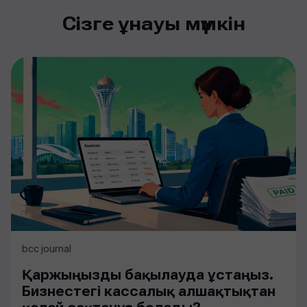
Сізге ұнауы мүмкін
bcc journal
Қаржыңызды бақылауда ұстаңыз.
Бизнестегі кассалық алшақтықтан