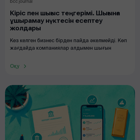
bcc journal
Кіріс пен шығыс теңгерімі. Шығынға
ұшырамау нүктесін есептеу
жолдары
Кез келген бизнес бірден пайда әкелмейді. Көп
жағдайда компаниялар алдымен шығын
Оқу