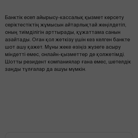
Банктік есеп айырысу-кассалық қызмет көрсету
серіктестіктің жұмысын айтарлықтай жеңілдетіп,
оның тиімділігін арттырады, құжаттама санын
азайтады. Оған қол жеткізу үшін кез келген банкте
шот ашу қажет. Мұны жеке өзіңіз жүзеге асыру
міндетті емес, онлайн-қызметтер де қолжетімді.
Шотты резидент компаниялар ғана емес, шетелдік
заңды тұлғалар да ашуы мүмкін.