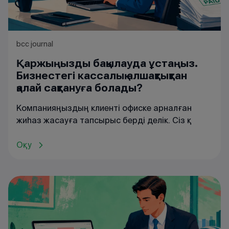
bcc journal
Қаржыңызды бақылауда ұстаңыз.
Бизнестегі кассалық алшақтықтан
қалай сақтануға болады?
Компанияңыздың клиенті офиске арналған
жиһаз жасауға тапсырыс берді делік. Сіз қ
Оқу