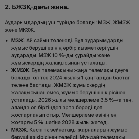
2.
БЖЗҚ-дағы жинақ
.
Аударымдардың үш түрінде болады: МЗЖ, ЖМЗЖ
және МКЗЖ.
МЗЖ
. Ай сайын төленеді. Бұл аударымдарды
жұмыс беруші өзінің әрбір қызметкері үшін
аударады. МЗЖ 10 %-ды құрайды және
жұмыскердің жалақысынан ұсталады.
ЖМЗЖ
. Бұл төлемақыны жаңа төлемақы деуге
болады: ол тек 2024 жылғы 1 қаңтардан бастап
төлене бастады. ЖМЗЖ жұмыскердің
жалақысынан емес, жұмыс берушінің кірісінен
ұсталады. 2026 жылы мөлшерлеме 3,5 %-ға тең,
алайда ол біртіндеп арта береді деп
жоспарланып отыр. Мөлшерлеме өзінің ең
жоғарғы 5 % шегіне 2028 жылы жетеді.
МКЗЖ
. Кәсіптік зейнетақы жарналарын жұмыс
беруші өз кірісінен төлейді. Мұндай төлемақы