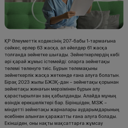
ҚР Әлеуметтік кодексінің 207-бабы 1-тармағына
сәйкес, ерлер 63 жасқа, ал әйелдер 61 жасқа
толғанда зейнетке шығады. Зейнеткерлердің көбі
әрі қарай жұмыс істемейді: оларға зейнетақы
төлемі төленуге тиіс. Бұрын төлемақыны
зейнеткерлік жасқа жеткенде ғана алуға болатын.
Бірақ 2023 жылы БЖЗҚ-дан – зейнетақы қорынан
зейнетақы жинағын мерзімінен бұрын алу
қарастырылған заң қабылданды. Алайда мұның
өзіндік ерекшеліктері бар. Біріншіден, МЗЖ –
міндетті зейнетақы жарналары аударымдарының
есебінен алынған қаражатты ғана алуға болады.
Екіншіден, оны нақты мақсаттарға жұмсау