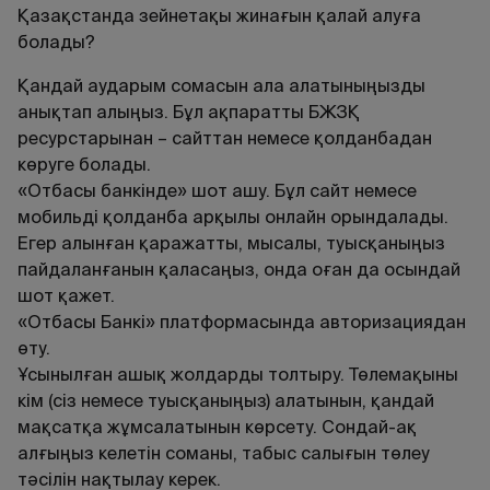
Қазақстанда зейнетақы жинағын қалай алуға
болады?
Қандай аударым сомасын ала алатыныңызды
анықтап алыңыз. Бұл ақпаратты БЖЗҚ
ресурстарынан – сайттан немесе қолданбадан
көруге болады.
«Отбасы банкінде» шот ашу. Бұл сайт немесе
мобильді қолданба арқылы онлайн орындалады.
Егер алынған қаражатты, мысалы, туысқаныңыз
пайдаланғанын қаласаңыз, онда оған да осындай
шот қажет.
«Отбасы Банкі» платформасында авторизациядан
өту.
Ұсынылған ашық жолдарды толтыру. Төлемақыны
кім (сіз немесе туысқаныңыз) алатынын, қандай
мақсатқа жұмсалатынын көрсету. Сондай-ақ
алғыңыз келетін соманы, табыс салығын төлеу
тәсілін нақтылау керек.