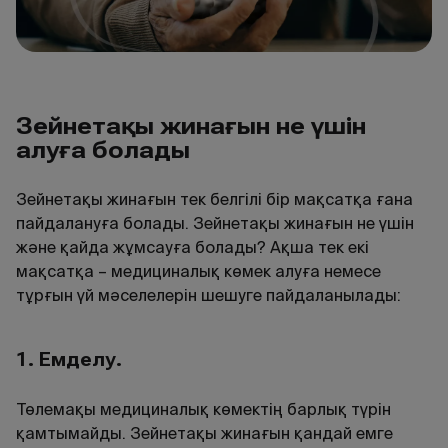
Зейнетақы жинағын не үшін
алуға болады
Зейнетақы жинағын тек белгілі бір мақсатқа ғана
пайдалануға болады. Зейнетақы жинағын не үшін
және қайда жұмсауға болады? Ақша тек екі
мақсатқа – медициналық көмек алуға немесе
тұрғын үй мәселелерін шешуге пайдаланылады:
1.
Емделу
.
Төлемақы медициналық көмектің барлық түрін
қамтымайды. Зейнетақы жинағын қандай емге