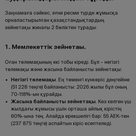
Заңнамаға сәйкес, яғни ресми түрде жұмысқа
орналастырылған қазақстандықтардың
зейнетақы жинағы 2 бөліктен тұрады:
1.
Мемлекеттік зейнетақы
.
Оған төлемақының екі тобы кіреді. Бұл – негізгі
төлемақы және жасына байланысты зейнетақы:
Негізгі төлемақы
. Ең төменгі күнкөріс деңгейіне
(
51
228
теңге) байланысты: 2026 жылы бұл оның
70-118%-ын құрайды.
Жасына байланысты зейнетақы
. Кез келген үш
жылдағы жұмысы үшін орташа айлық кірістің
60%-ына тең. Алайда ерекшелігі бар: 55 АЕК-тен
(237 875 теңге) аспайтын кіріс есептеледі.