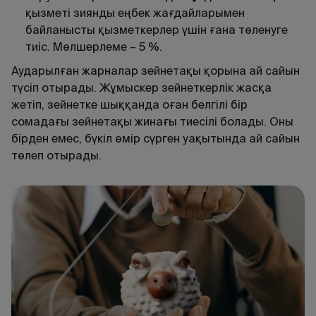
қызметі зиянды еңбек жағдайларымен
байланысты қызметкерлер үшін ғана төленуге
тиіс. Мөлшерлеме – 5 %.
Аударылған жарналар зейнетақы қорына ай сайын
түсіп отырады. Жұмыскер зейнеткерлік жасқа
жетіп, зейнетке шыққанда оған белгілі бір
сомадағы зейнетақы жинағы тиесілі болады. Оны
бірден емес, бүкіл өмір сүрген уақытында ай сайын
төлеп отырады.