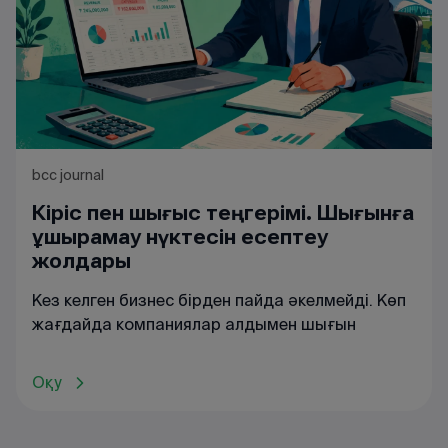
bcc journal
Кіріс пен шығыс теңгерімі. Шығынға
ұшырамау нүктесін есептеу
жолдары
Кез келген бизнес бірден пайда әкелмейді. Көп
жағдайда компаниялар алдымен шығын
Оқу