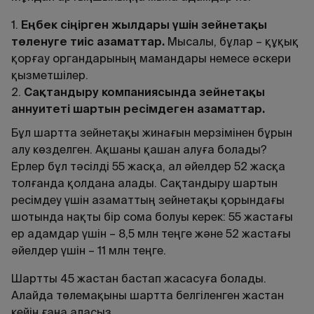
1.
Еңбек сіңірген жылдары үшін зейнетақы
төленуге тиіс азаматтар
.
Мысалы, бұлар – құқық
қорғау органдарының мамандары немесе әскери
қызметшілер.
2.
Сақтандыру компаниясында зейнетақы
аннуитеті шартын ресімдеген азаматтар
.
Бұл шартта зейнетақы жинағын мерзімінен бұрын
алу көзделген. Ақшаны қашан алуға болады?
Ерлер бұл тәсілді 55 жасқа, ал әйелдер 52 жасқа
толғанда қолдана алады. Сақтандыру шартын
ресімдеу үшін азаматтың зейнетақы қорындағы
шотында нақты бір сома болуы керек: 55 жастағы
ер адамдар үшін – 8,5 млн теңге және 52 жастағы
әйелдер үшін – 11 млн теңге.
Шартты 45 жастан бастап жасасуға болады.
Алайда төлемақыны шартта белгіленген жастан
кейін ғана аласыз.