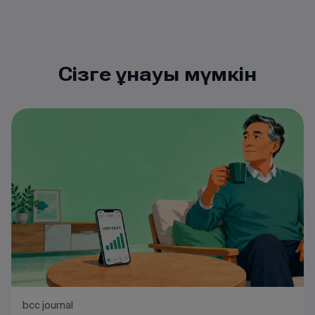
Сізге ұнауы мүмкін
bcc journal