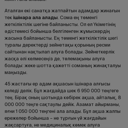
Аталған екі санатқа жатпайтын адамдар жинағын
тек
ішінара ала алады
. Сома ең төменгі
жеткіліктілік шегіне байланысты. Ол ел Үкіметінің
әдістемесі бойынша белгіленген жұмыскердің
жасына байланысты. Ең төменгі жеткіліктілік шегі
туралы деректерді зейнетақы қорының ресми
сайтынан нақтылап алуға болады. Зейнеткерлік
жасқа әлі келмесеңіз де, төлемақыны алуға
болады: жеке шотта қажетті соманың жинақталуы
маңызды.
45 жастағы ер адам ақшасын ішінара алғысы
келеді делік. Бұл жағдайда шек 6 950 000 теңгеге
тең. Бірақ оның шотында көбірек ақша, айталық, 8
000 000 теңге сақтаулы дейік. Азамат айырманы,
яғни 1 050 000 теңгені ала алады. Бұл ақша жалпы
ережелер бойынша – не тұрғын үй жағдайын
жақсартуға, не медициналық көмек алуға