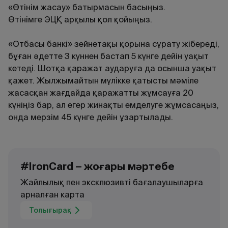
«Өтінім жасау» батырмасын басыңыз.
Өтінімге ЭЦҚ арқылы қол қойыңыз.
«Отбасы банкі» зейнетақы қорына сұрату жібереді,
бұған әдетте 3 күннен бастап 5 күнге дейін уақыт
кетеді. Шотқа қаражат аударуға да осынша уақыт
қажет. Жылжымайтын мүлікке қатысты мәміле
жасасқан жағдайда қаражатты жұмсауға 20
күніңіз бар, ал егер жинақты емделуге жұмсасаңыз,
онда мерзім 45 күнге дейін ұзартылады.
#IronCard – жоғары мәртебе
Жайлылық пен эксклюзивті бағалаушыларға
арналған карта
Толығырақ