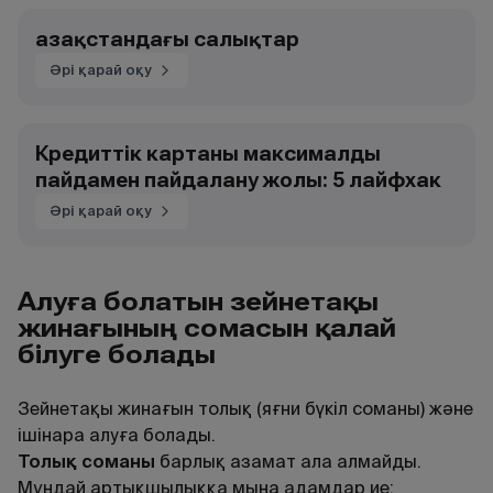
Қазақстандағы салықтар
Әрі қарай оқу
Кредиттік картаны максималды
пайдамен пайдалану жолы: 5 лайфхак
Әрі қарай оқу
Алуға болатын зейнетақы
жинағының сомасын қалай
білуге болады
Зейнетақы жинағын толық (яғни бүкіл соманы) және
ішінара алуға болады.
Толық соманы
барлық азамат ала алмайды.
Мұндай артықшылыққа мына адамдар ие: