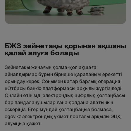
БЖЗҚ зейнетақы қорынан ақшаны
қалай алуға болады
Зейнетақы жинағын қолма-қол ақшаға
айналдырмас бұрын бірнеше қарапайым әрекетті
орындау керек. Сонымен қатар барлық операция
«Отбасы банкі» платформасы арқылы жүргізіледі.
Онлайн өтінімді электрондық цифрлық қолтаңбасы
бар пайдаланушылар ғана қолдана алатынын
ескеріңіз. Егер мұндай қолтаңбаңыз болмаса,
egov.kz электрондық үкімет порталы арқылы ЭЦҚ
алуыңыз қажет.