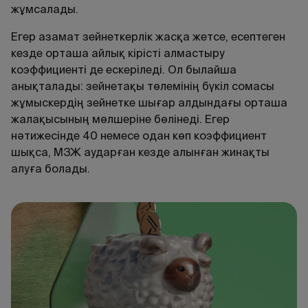
жұмсалады.
Егер азамат зейнеткерлік жасқа жетсе, есептеген
кезде орташа айлық кірісті алмастыру
коэффициенті де ескеріледі. Ол былайша
анықталады: зейнетақы төлемінің бүкіл сомасы
жұмыскердің зейнетке шығар алдындағы орташа
жалақысының мөлшеріне бөлінеді. Егер
нәтижесінде 40 немесе одан көп коэффициент
шықса, МЗЖ аударған кезде алынған жинақты
алуға болады.