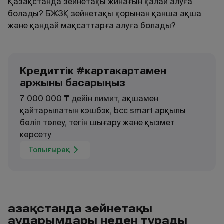
Қазақстанда зейнетақы жинағын қалай алуға
болады? БЖЗҚ зейнетақы қорынан қанша ақша
және қандай мақсаттарға алуға болады?
Кредиттік #картакартамен
қаржыны басқарыңыз
7 000 000 ₸ дейін лимит, ақшамен
қайтарылатын кэшбэк, bcc smart арқылы
бөліп төлеу, тегін шығару және қызмет
көрсету
Толығырақ
Қазақстанда зейнетақы
аударымдары неден тұрады