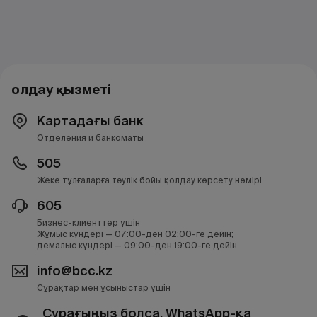
Қолдау қызметі
Картадағы банк
Отделения и банкоматы
505
Жеке тұлғаларға тәулік бойы қолдау көрсету нөмірі
605
Бизнес-клиенттер үшін
Жұмыс күндері — 07:00-ден 02:00-ге дейін;
демалыс күндері — 09:00-ден 19:00-ге дейін
info@bcc.kz
Сұрақтар мен ұсыныстар үшін
Сұрағыңыз болса, WhatsApp-қа