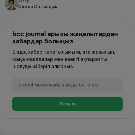
Автор
Олжас Сағындық
bcc journal арқылы жаңалықтардан
хабардар болыңыз
Біздің хабар таратылымымызға жазылып,
жаңа мақалалар мен өзекті ақпаратты
шолуды жіберіп алмаңыз.
Жазылу