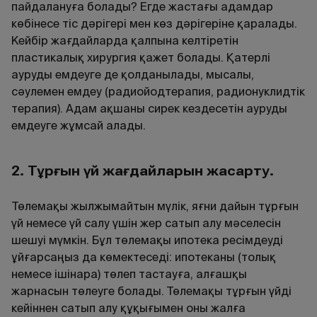
пайдалануға болады? Егде жастағы адамдар
көбінесе тіс дәрігері мен көз дәрігеріне қаралады.
Кейбір жағдайларда қалпына келтіретін
пластикалық хирургия қажет болады. Қатерлі
ауруды емдеуге де қолданылады, мысалы,
сәулемен емдеу (радиойодтерапия, радионуклидтік
терапия). Адам ақшаны сирек кездесетін ауруды
емдеуге жұмсай алады.
2. Тұрғын үй жағдайларын жақсарту
.
Төлемақы жылжымайтын мүлік, яғни дайын тұрғын
үй немесе үй салу үшін жер сатып алу мәселесін
шешуі мүмкін. Бұл төлемақы ипотека ресімдеуді
ұйғарсаңыз да көмектеседі: ипотеканы (толық
немесе ішінара) төлеп тастауға, алғашқы
жарнасын төлеуге болады. Төлемақы тұрғын үйді
кейіннен сатып алу құқығымен оны жалға