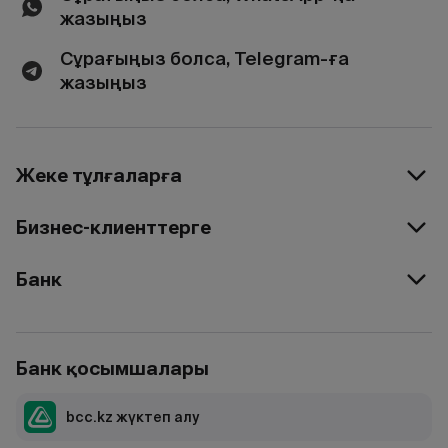
жазыңыз
Сұрағыңыз болса, Telegram-ға
жазыңыз
Жеке тұлғаларға
Бизнес-клиенттерге
Банк
Банк қосымшалары
bcc.kz жүктеп алу