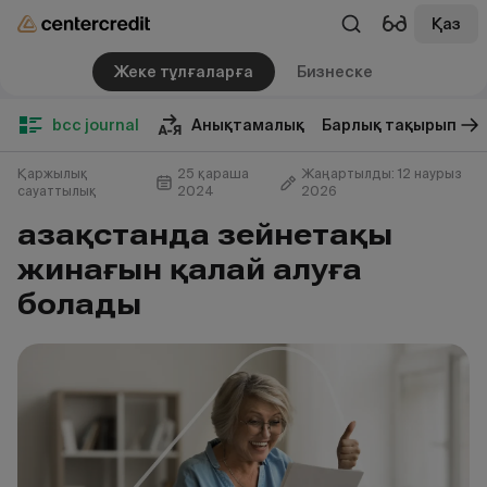
Қаз
Жеке тұлғаларға
Бизнеске
bcc journal
Анықтамалық
Барлық тақырып
Қаржылық
25 қараша
Жаңартылды: 12 наурыз
сауаттылық
2024
2026
Қазақстанда зейнетақы
жинағын қалай алуға
болады