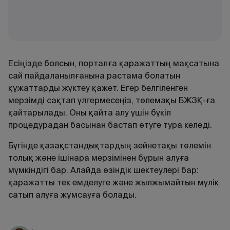
Есіңізде болсын, порталға қаражаттың мақсатына
сай пайдаланылғанына растама болатын
құжаттарды жүктеу қажет. Егер белгіленген
мерзімді сақтап үлгермесеңіз, төлемақы БЖЗҚ-ға
қайтарылады. Оны қайта алу үшін бүкіл
процедурадан басынан бастап өтуге тура келеді.
Бүгінде қазақстандықтардың зейнетақы төлемін
толық және ішінара мерзімінен бұрын алуға
мүмкіндігі бар. Алайда өзіндік шектеулері бар:
қаражатты тек емделуге және жылжымайтын мүлік
сатып алуға жұмсауға болады.