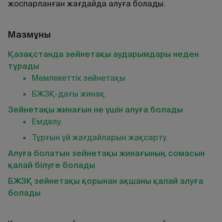
жоспарланған жағдайда алуға болады.
Мазмұны
Қазақстанда зейнетақы аударымдары неден
тұрады
Мемлекеттік зейнетақы
БЖЗҚ-дағы жинақ.
Зейнетақы жинағын не үшін алуға болады
Емделу.
Тұрғын үй жағдайларын жақсарту.
Алуға болатын зейнетақы жинағының сомасын
қалай білуге болады
БЖЗҚ зейнетақы қорынан ақшаны қалай алуға
болады