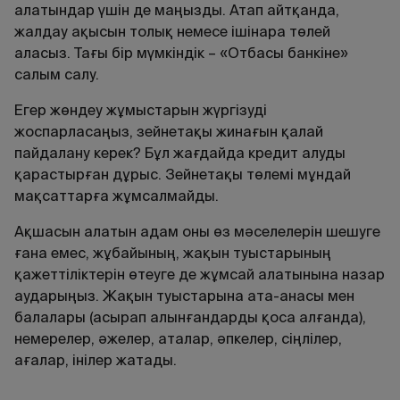
алатындар үшін де маңызды. Атап айтқанда,
жалдау ақысын толық немесе ішінара төлей
аласыз. Тағы бір мүмкіндік – «Отбасы банкіне»
салым салу.
Егер жөндеу жұмыстарын жүргізуді
жоспарласаңыз, зейнетақы жинағын қалай
пайдалану керек? Бұл жағдайда кредит алуды
қарастырған дұрыс. Зейнетақы төлемі мұндай
мақсаттарға жұмсалмайды.
Ақшасын алатын адам оны өз мәселелерін шешуге
ғана емес, жұбайының, жақын туыстарының
қажеттіліктерін өтеуге де жұмсай алатынына назар
аударыңыз. Жақын туыстарына ата-анасы мен
балалары (асырап алынғандарды қоса алғанда),
немерелер, әжелер, аталар, әпкелер, сіңлілер,
ағалар, інілер жатады.