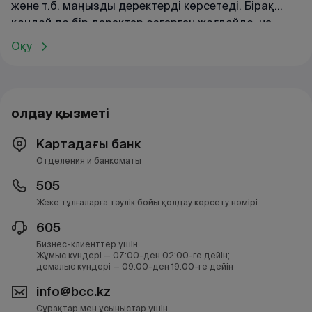
және т.б. маңызды деректерді көрсетеді. Бірақ
қандай да бір деректер өзгерген жағдайда, не
істеу керек? Мұндай жағдайда ЖШС-ны қайта
Оқу
тіркеу процедурасы қарастырылған.
Қолдау қызметі
Картадағы банк
Отделения и банкоматы
505
Жеке тұлғаларға тәулік бойы қолдау көрсету нөмірі
605
Бизнес-клиенттер үшін
Жұмыс күндері — 07:00-ден 02:00-ге дейін;
демалыс күндері — 09:00-ден 19:00-ге дейін
info@bcc.kz
Сұрақтар мен ұсыныстар үшін