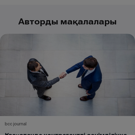
Автордың мақалалары
bcc journal