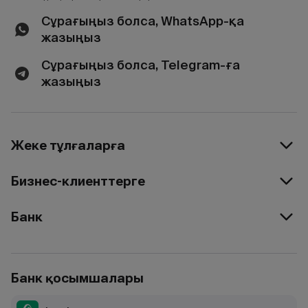
Сұрағыңыз болса, WhatsApp-қа
жазыңыз
Сұрағыңыз болса, Telegram-ға
жазыңыз
Жеке тұлғаларға
Бизнес-клиенттерге
Банк
Банк қосымшалары