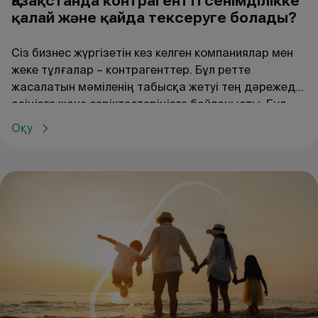
Қазақстанда контрагентті сенімділікке
қалай және қайда тексеруге болады?
Сіз бизнес жүргізетін кез келген компаниялар мен
жеке тұлғалар – контрагенттер. Бұл ретте
жасалатын мәміленің табысқа жетуі тең дәрежеде
өзіңізге және серіктестеріңізге байланысты. Бұл
тек тексерілген, сенімді әрі жауапты
Оқу
серіктестермен іскерлік қарым-қатынас орнату
маңызды екенін білдіреді. Өкінішке қарай, барлық
контрагенттер ондай бола бермейді. Серіктеспен
жұмыс істеуге болатынын қалай түсінуге болады?
Контрагентті тәуекел дәрежесіне тексерген жөн.