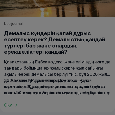
bcc journal
Демалыс күндерін қалай дұрыс
есептеу керек? Демалыстың қандай
түрлері бар және олардың
ерекшеліктері қандай?
Қазақстанның Еңбек кодексі және еліміздің өзге де
заңдары бойынша әр жұмыскерге жыл сайынғы
ақылы еңбек демалысы берілуі тиіс, бұл 2026 жылы
да жалғасын тауып отыр. Демалыс – бұл
2026 жылы ҚР-да демалыс күндерін қалай
жұмыскерге демалып алуға және өз күшін қайта
есептейміз?Қандай ерекшеліктер туралы білуіңіз
қалпына келтіруге берілетін мүмкіндік. Ал бухгалтер
керек? Қазақстан үшін өзекті демалыс түрлерін
үшін бұл тынымсыз жұмыс: ол барлық құжаттарды
ескере отырып, осы сұрақтарға жауап береміз.
(өтініштер, бұйрықтар) реттеп, демалыс түрін
Оқу
ескеріп, Қазақстан заңнамасына сәйкес демалыс