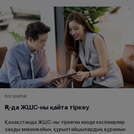
күндері мен сомасын есептеуі тиіс.
bcc journal
ҚР-да ЖШС-ны қайта тіркеу
Қазақстанда ЖШС-ны тіркеген кезде кәсіпкерлер
заңды мекенжайын, құрылтайшылардың құрамын