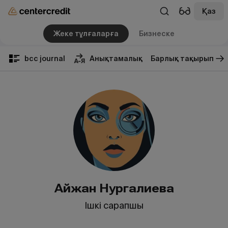
Қаз
Жеке тұлғаларға
Бизнеске
bcc journal
Анықтамалық
Барлық тақырып
Айжан Нургалиева
Ішкі сарапшы