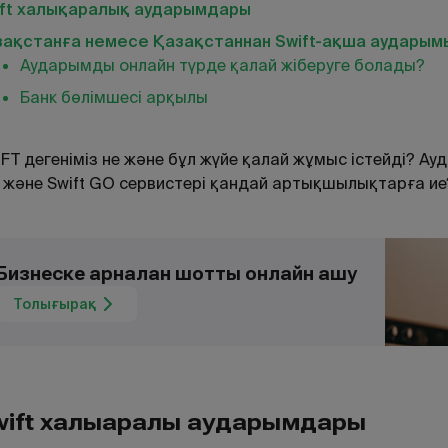
ift халықаралық аударымдары
зақстанға немесе Қазақстаннан Swift-ақша аударым
Аударымды онлайн түрде қалай жіберуге болады?
Банк бөлімшесі арқылы
FT дегеніміз не және бұл жүйе қалай жұмыс істейді? А
 және Swift GO сервистері қандай артықшылықтарға ие
Бизнеске арналған шотты онлайн ашу
Толығырақ
ift халы
аралы
аударымдары