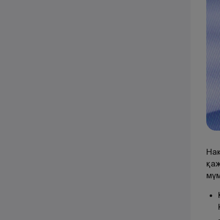
Нақ
қаж
мүм