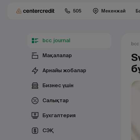
505
Мекенжай
Б
bcc journal
bcc 
S
Мақалалар
б
Арнайы жобалар
Бизнес үшін
Салықтар
Бухгалтерия
СЭҚ