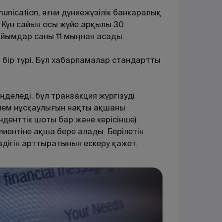
mmunication, яғни дүниежүзілік банкаралық
 Күн сайын осы жүйе арқылы 30
ұйымдар саны 11 мыңнан асады.
 бір түрі. Бұл хабарламалар стандартты
еледі, бұл транзакция жүргізуді
төлем нұсқаулығын нақты ақшаны
нденттік шоты бар және керісінше).
иентіне ақша бере алады. Берілетін
дігін арттыратынын ескеру қажет.