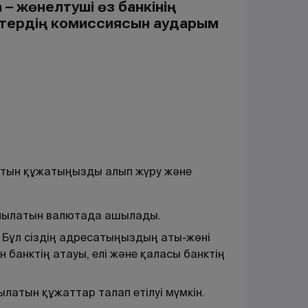
а – жөнелтуші өз банкінің
нктердің комиссиясын аударым
ратын құжатыңызды алып жүру және
ланылатын валютада ашылады.
 Бұл сіздің адресатыңыздың аты-жөні
 банктің атауы, елі және қаласы банктің
ылатын құжаттар талап етілуі мүмкін.