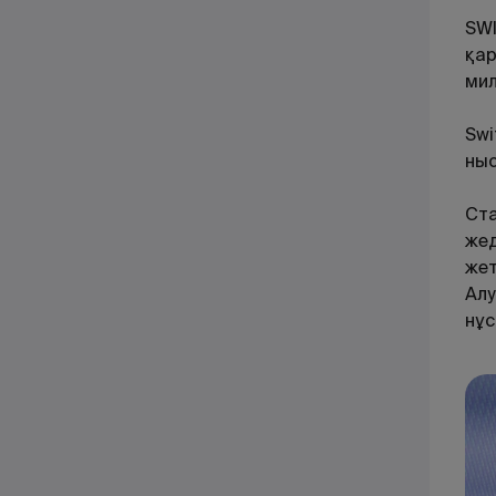
SWI
қар
мил
Swi
ныс
Ста
жед
жет
Алу
нұс