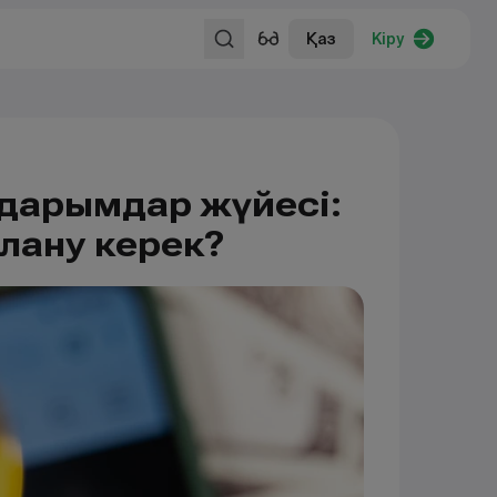
Қаз
Кіру
аударымдар жүйесі:
алану керек?