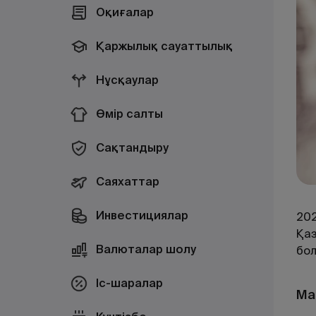
Оқиғалар
Қаржылық сауаттылық
Нұсқаулар
Өмір салты
Сақтандыру
Саяхаттар
Инвестициялар
20
Қаз
Валюталар шолу
бо
Іс-шаралар
Ма