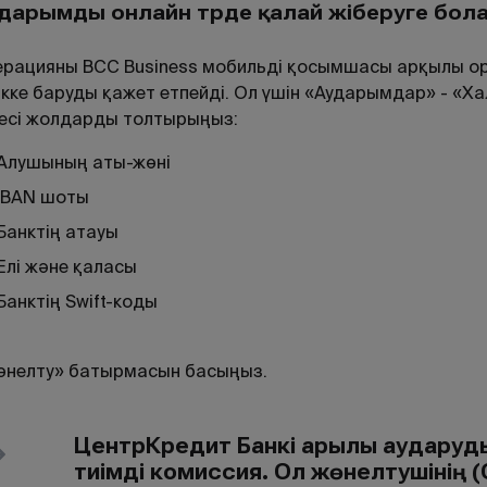
дарымды онлайн т
рде
қ
алай
жіберуге
бол
рацияны BCC Business мобильді қосымшасы арқылы ор
кке баруды қажет етпейді. Ол үшін «Аударымдар» - «Х
есі жолдарды толтырыңыз:
Алушының аты-жөні
IBAN шоты
Банктің атауы
Елі және қаласы
Банктің Swift-коды
өнелту» батырмасын басыңыз.
ЦентрКредит Банкі арқылы аударуды
тиімді комиссия. Ол жөнелтушінің 