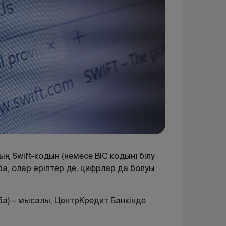
ң Swift-кодын (немесе BIC кодын) білу
аңба, олар әріптер де, цифрлар да болуы
а) – мысалы, ЦентрКредит Банкінде