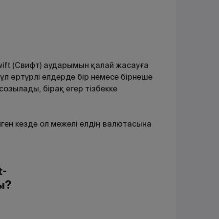
Swift (Свифт) аударымын қалай жасауға
л әртүрлі елдерде бір немесе бірнеше
 созылады, бiрақ егер тiзбекке
лген кезде ол межелі елдің валютасына
t-
ы
?