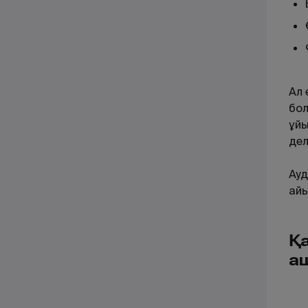
Ал 
бол
ұйы
дел
Ауд
ай
Қ
а