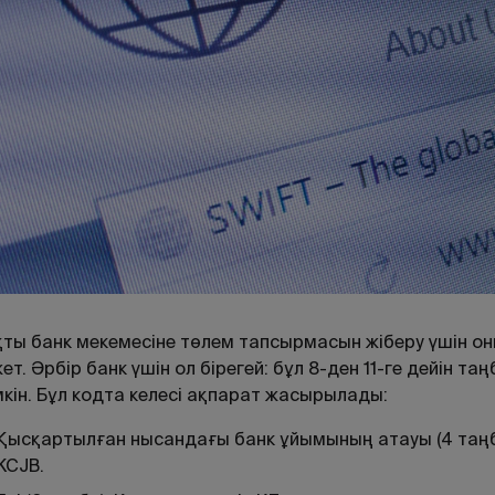
ты банк мекемесіне төлем тапсырмасын жіберу үшін оны
ет. Әрбір банк үшін ол бірегей: бұл 8-ден 11-ге дейін т
кін. Бұл кодта келесі ақпарат жасырылады:
Қысқартылған нысандағы банк ұйымының атауы (4 таңб
KCJB.