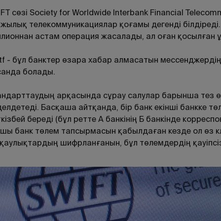
FT сөзі Society for Worldwide Interbank Financial Teleco
жылық телекоммуникациялар қоғамы дегенді білдіреді.
лионнан астам операция жасалады, ал оған қосылған 
tf - бұл банктер өзара хабар алмасатын мессенджердің
анда болады.
ндарттаудың арқасында сұрау салулар барынша тез өңд
елдетеді. Басқаша айтқанда, бір банк екінші банкке 
кізбей береді (бұл ретте А банкінің Б банкінде корреспо
шы банк төлем тапсырмасын қабылдаған кезде ол өз кл
қаулықтардың шифрланғанын, бұл төлемдердің қауіпсіз