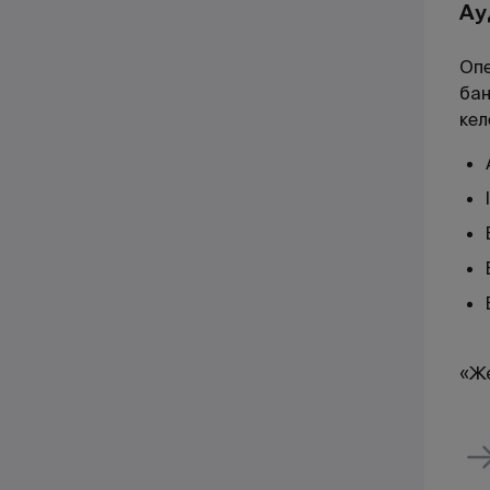
Ау
Опе
бан
кел
«Ж