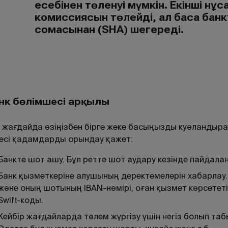
есебінен төленуі мүмкін. Екінші нұсқ
комиссиясын төлейді, ал басқа ба
сомасынан (SHA) шегереді.
нк б
ө
лімшесі
а
р
қ
ылы
 жағдайда өзіңізбен бірге жеке басыңызды куәланды
есі қадамдарды орындау қажет:
Банкте шот ашу. Бұл ретте шот аудару кезінде пайда
Банк қызметкеріне алушының деректемелерін хабарлау.
және оның шотының IBAN-нөмірі, оған қызмет көрсететін
Swift-коды.
Кейбір жағдайларда төлем жүргізу үшін негіз болып таб