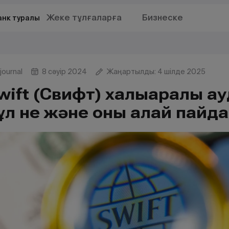
Жеке тұлғаларға
Бизнеске
анк туралы
journal
8 сәуір 2024
Жаңартылды: 4 шілде 2025
wift (Свифт) халықаралық 
ұл не және оны қалай пайд