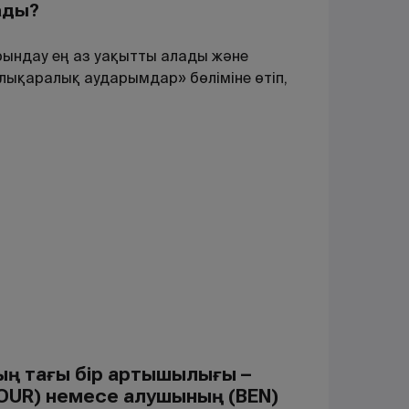
ады
?
ындау ең аз уақытты алады және
алықаралық аударымдар» бөліміне өтіп,
ң тағы бір артықшылығы –
(OUR) немесе алушының (BEN)