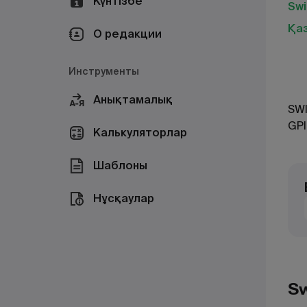
Күнтізбе
Sw
Қа
О редакции
Инструменты
Анықтамалық
SWI
GPI
Калькуляторлар
Шаблоны
Нұсқаулар
Sw