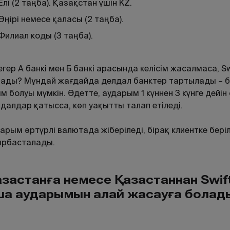
Елі (2 таңба). Қазақстан үшін KZ.
Өңірі немесе қаласы (2 таңба).
Филиал коды (3 таңба).
егер А банкі мен Б банкі арасында келісім жасалмаса, 
ады? Мұндай жағдайда делдал банктер тартылады – бұ
м болуы мүмкін. Әдетте, аударым 1 күннен 3 күнге дейiн
далдар қатысса, көп уақытты талап етiледi.
арым әртүрлі валютада жіберіледі, бірақ клиентке бері
ырбасталады.
аза
стан
ғ
а
немесе
Қ
аза
станнан
Swif
ша
аударымын
алай
жасау
ғ
а
болад