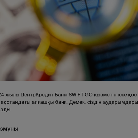
24
жылы
ЦентрКредит
Банкі
SWIFT
GO
қызметін
іске
қос
ақстандағы алғашқы банк. Демек, сіздің аударымдары
лады.
змұны