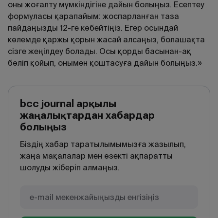
оны жоғалту мүмкіндігіне дайын болыңыз. Есептеу
формуласы қарапайым: жоспарланған таза
пайдаңызды 12-ге көбейтіңіз. Егер осындай
көлемде қаржы қорын жасай алсаңыз, болашақта
сізге жеңілдеу болады. Осы қорды басынан-ақ
бөліп қойып, онымен қоштасуға дайын болыңыз.»
bcc journal арқылы
жаңалықтардан хабардар
болыңыз
Біздің хабар таратылымымызға жазылып,
жаңа мақалалар мен өзекті ақпаратты
шолуды жіберіп алмаңыз.