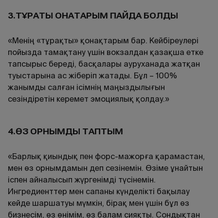
3.ТҰРАҚТЫ ҚОНАҚТАРЫМ ПАЙДА БОЛДЫ
«Менің «тұрақты» қонақтарым бар. Кейбіреулері
пойызда тамақтану үшін вокзалдан қазақша етке
тапсырыс береді, басқалары ауруханада жатқан
туыстарына ас жіберіп жатады. Бұл – 100%
жанымды салған ісімнің маңыздылығын
сезіндіретін керемет эмоциялық қолдау.»
4.ӨЗ ОРНЫМДЫ ТАПТЫМ
«Барлық қиындық пен форс-мажорға қарамастан,
мен өз орнымдамын деп сезінемін. Өзіме ұнайтын
іспен айналысып жүргенімді түсінемін.
Ингредиенттер мен сапаны күнделікті бақылау
кейде шаршатуы мүмкін, бірақ мен үшін бұл өз
бизнесім, өз өнімім, өз балам сияқты. Сондықтан