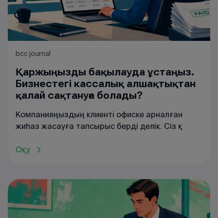
bcc journal
Қаржыңызды бақылауда ұстаңыз.
Бизнестегі кассалық алшақтықтан
қалай сақтануға болады?
Компанияңыздың клиенті офиске арналған
жиһаз жасауға тапсырыс берді делік. Сіз қ
Оқу