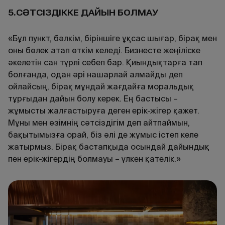
5.СӘТСІЗДІККЕ ДАЙЫН БОЛМАУ
«Бұл пункт, бәлкім, біріншіге ұқсас шығар, бірақ мен
оны бөлек атап өткім келеді. Бизнесте жеңіліске
әкелетін сан түрлі себеп бар. Қиындықтарға тап
болғанда, одан әрі нашарлай алмайды деп
ойлайсың, бірақ мұндай жағдайға моральдық
тұрғыдан дайын болу керек. Ең бастысы –
жұмысты жалғастыруға деген ерік-жігер қажет.
Мұны мен өзімнің сәтсіздігім деп айтпаймын,
бақытымызға орай, біз әлі де жұмыс істеп келе
жатырмыз. Бірақ бастапқыда осындай дайындық
пен ерік-жігердің болмауы – үлкен қателік.»