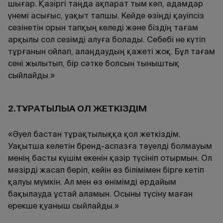
шығар. Қазіргі таңда ақпарат тым көп, адамдар
үнемі асығыс, уақыт тапшы. Кейде өзіңді қауіпсіз
сезінетін орын тапқың келеді және біздің тағам
арқылы сол сезімді алуға болады. Себебі не күтіп
тұрғанын ойлап, алаңдаудың қажеті жоқ. Бұл тағам
сені жылытып, бір сәтке болсын тыныштық
сыйлайды.»
2.ТҰРАҚТЫЛЫҚҚА ҚОЛ ЖЕТКІЗДІМ
«Әуел бастан тұрақтылыққа қол жеткіздім.
Уақытша келетін бренд-аспазға тәуелді болмауым
менің басты күшім екенін қазір түсініп отырмын. Ол
мәзірді жасап беріп, кейін өз білімімен бірге кетіп
қалуы мүмкін. Ал мен өз өнімімді әрдайым
бақылауда ұстай аламын. Осыны түсіну маған
ерекше қуаныш сыйлайды.»