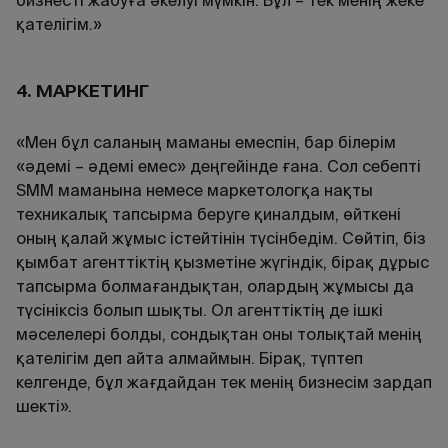
бизнесті жабуға әкелуі мүмкін. Бұл – тек менің жеке
қателігім.»
4. МАРКЕТИНГ
«Мен бұл саланың маманы емеспін, бар білерім
«әдемі – әдемі емес» деңгейінде ғана. Сол себепті
SMM маманына немесе маркетологқа нақты
техникалық тапсырма беруге қиналдым, өйткені
оның қалай жұмыс істейтінін түсінбедім. Сөйтіп, біз
қымбат агенттіктің қызметіне жүгіндік, бірақ дұрыс
тапсырма болмағандықтан, олардың жұмысы да
түсініксіз болып шықты. Ол агенттіктің де ішкі
мәселелері болды, сондықтан оны толықтай менің
қателігім деп айта алмаймын. Бірақ, түптеп
келгенде, бұл жағдайдан тек менің бизнесім зардап
шекті».