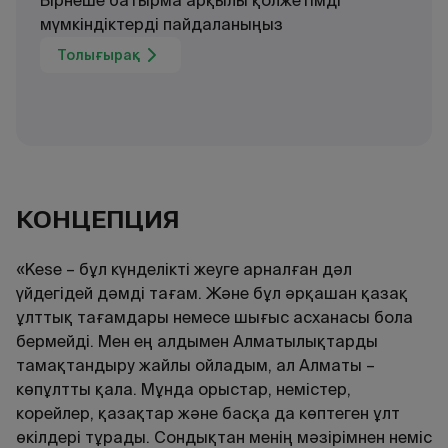
Бірнеше батырма арқылы қолжетімді
мүмкіндіктерді пайдаланыңыз
Толығырақ
КОНЦЕПЦИЯ
«Kese – бұл күнделікті жеуге арналған дәл
үйдегідей дәмді тағам. Және бұл әрқашан қазақ
ұлттық тағамдары немесе шығыс асханасы бола
бермейді. Мен ең алдымен Алматылықтарды
тамақтандыру жайлы ойладым, ал Алматы –
көпұлтты қала. Мұнда орыстар, немістер,
корейлер, қазақтар және басқа да көптеген ұлт
өкілдері тұрады. Сондықтан менің мәзірімнен неміс