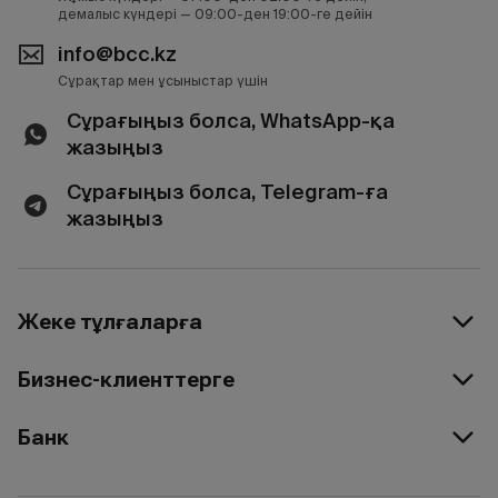
демалыс күндері — 09:00-ден 19:00-ге дейін
info@bcc.kz
Сұрақтар мен ұсыныстар үшін
Сұрағыңыз болса, WhatsApp-қа
жазыңыз
Сұрағыңыз болса, Telegram-ға
жазыңыз
Жеке тұлғаларға
Бизнес-клиенттерге
Банк