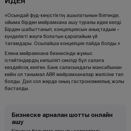
ИДЕЯ
«Осындай фуд-кеңістіктің ашылатынын білгенде,
ойыма бірден мейрамхана ашу туралы идея келді.
Бірден шабыттанып, концепциясын анықтадым –
күнделікті жеуге болатын қарапайым үй
тағамдары. Осылайша концепция пайда болды.»
Елена мейрамхана бизнесінде жұмыс
істейтіндердің көпшілігі секілді бұл салаға
кездейсоқ келген. Банк саласындағы мансабынан
кейін ол танымал ABR мейрамханалар желісіне тап
болды. Дәл сол жерде оның гастрономиялық жолы
басталды.
Бизнеске арналған шотты онлайн
ашу