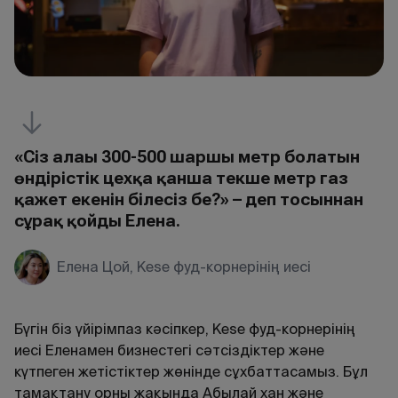
«Сіз алаңы 300-500 шаршы метр болатын
өндірістік цехқа қанша текше метр газ
қажет екенін білесіз бе?» – деп тосыннан
сұрақ қойды Елена.
Елена Цой, Kese фуд-корнерінің иесі
Бүгін біз үйірімпаз кәсіпкер, Kese фуд-корнерінің
иесі Еленамен бизнестегі сәтсіздіктер және
күтпеген жетістіктер жөнінде сұхбаттасамыз. Бұл
тамақтану орны жақында Абылай хан және