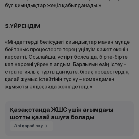
бұл қиындықтар жеңіл қабылданады.»
5.ҮЙРЕНДІМ
«Міндеттерді бөлісудегі қиындықтар маған мүлде
бейтаныс процестерге терең үңілуім қажет екенін
көрсетті. Осылайша, үстірт болса да, бірте-бірте
көп нәрсені үйреніп алдым. Барлығын өзің істеу –
стратегиялық тұрғыдан қате, бірақ процестердің
қалай жұмыс істейтінін түсіну – командамен
жұмысты әлдеқайда жеңілдетеді.»
Қазақстанда ЖШС үшін ағымдағы
шотты қалай ашуға болады
Әрі қарай оқу