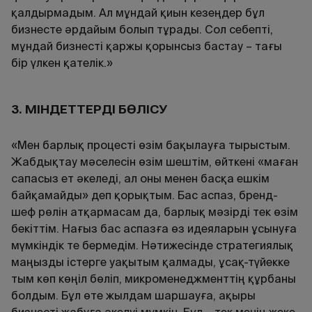
қалдырмадым. Ал мұндай қиын кезеңдер бұл
бизнесте әрдайым болып тұрады. Сол себепті,
мұндай бизнесті қаржы қорынсыз бастау – тағы
бір үлкен қателік.»
3. МІНДЕТТЕРДІ БӨЛІСУ
«Мен барлық процесті өзім бақылауға тырыстым.
Жабдықтау мәселесін өзім шештім, өйткені «маған
сапасыз ет әкеледі, ал оны менен басқа ешкім
байқамайды» деп қорықтым. Бас аспаз, бренд-
шеф рөлін атқармасам да, барлық мәзірді тек өзім
бекіттім. Нағыз бас аспазға өз идеяларын ұсынуға
мүмкіндік те бермедім. Нәтижесінде стратегиялық
маңызды істерге уақытым қалмады, ұсақ-түйекке
тым көп көңіл бөліп, микроменеджменттің құрбаны
болдым. Бұл өте жылдам шаршауға, ақыры