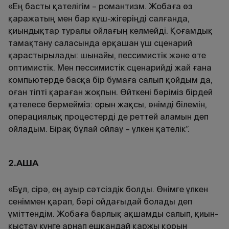
«Ең басты қателігім – романтизм. Жобаға өз
қаражатың мен бар күш-жігеріңді салғанда,
қиындықтар туралы ойлағың келмейді. Қоғамдық
тамақтану саласында әрқашан үш сценарий
қарастырылады: шынайы, пессимистік және өте
оптимистік. Мен пессимистік сценарийді жай ғана
компьютерде басқа бір бумаға салып қойдым да,
оған тіпті қараған жоқпын. Өйткені бәріміз бірдей
қателесе бермейміз: орын жақсы, өнімді білемін,
операциялық процестерді де реттей аламын деп
ойладым. Бірақ бұлай ойлау – үлкен қателік”.
2.АҚША
«Бұл, сірә, ең ауыр сәтсіздік болды. Өнімге үлкен
сеніммен қарап, бәрі ойдағыдай болады деп
үміттендім. Жобаға барлық ақшамды салып, қиын-
қыстау күнге арнап ешқандай қаржы қорын