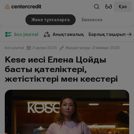
Қаз
Жеке тұлғаларға
Бизнеске
bcc journal
Анықтамалық
Барлық тақырып
bcc journal
3 ақпан 2025
Жаңартылды: 21 мамыр 2025
Kese иесі Елена Цойдың
басты қателіктері,
жетістіктері мен кеңестері