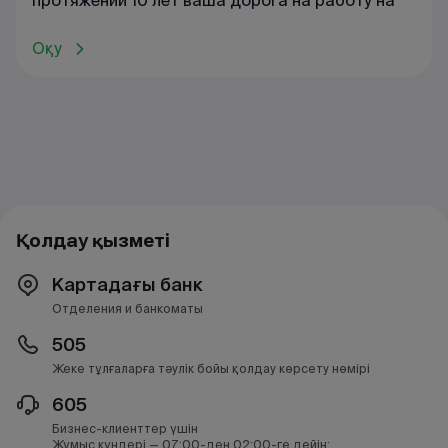
протяжении 10 лет ваша дорога на работу на
Оқу
Қолдау қызметі
Картадағы банк
Отделения и банкоматы
505
Жеке тұлғаларға тәулік бойы қолдау көрсету нөмірі
605
Бизнес-клиенттер үшін
Жұмыс күндері — 07:00-ден 02:00-ге дейін;