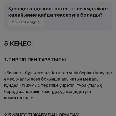
Қазақстанда контрагентті сенімділікке
қалай және қайда тексеруге болады?
Әрі қарай оқу
5 КЕҢЕС:
1.ТӘРТІП ПЕН ТҰРАҚТЫЛЫҚ
«Бизнес – бұл жеке жетістіктер үшін берілетін жүлде
емес, жалпы есеп бойынша алынатын медаль.
Күнделікті жұмыс тәртіпке үйретіп, тұрақтылық
береді және қиын кезеңдерді жеңілдетуге
көмектеседі.»
2.БИЗНЕСТІ ЖАБУДАН ҚОРЫҚПАУ