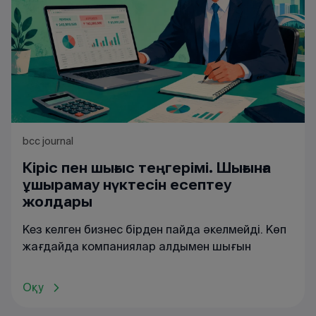
bcc journal
Кіріс пен шығыс теңгерімі. Шығынға
ұшырамау нүктесін есептеу
жолдары
Кез келген бизнес бірден пайда әкелмейді. Көп
жағдайда компаниялар алдымен шығын
Оқу