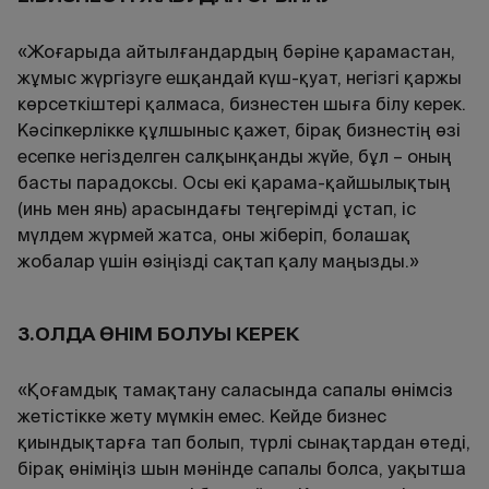
«Жоғарыда айтылғандардың бәріне қарамастан,
жұмыс жүргізуге ешқандай күш-қуат, негізгі қаржы
көрсеткіштері қалмаса, бизнестен шыға білу керек.
Кәсіпкерлікке құлшыныс қажет, бірақ бизнестің өзі
есепке негізделген салқынқанды жүйе, бұл – оның
басты парадоксы. Осы екі қарама-қайшылықтың
(инь мен янь) арасындағы теңгерімді ұстап, іс
мүлдем жүрмей жатса, оны жіберіп, болашақ
жобалар үшін өзіңізді сақтап қалу маңызды.»
3.ҚОЛДА ӨНІМ БОЛУЫ КЕРЕК
«Қоғамдық тамақтану саласында сапалы өнімсіз
жетістікке жету мүмкін емес. Кейде бизнес
қиындықтарға тап болып, түрлі сынақтардан өтеді,
бірақ өніміңіз шын мәнінде сапалы болса, уақытша