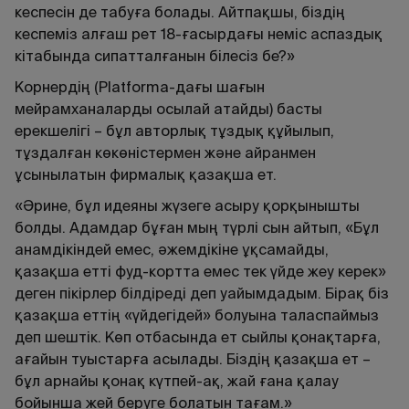
кеспесін де табуға болады. Айтпақшы, біздің
кеспеміз алғаш рет 18-ғасырдағы неміс аспаздық
кітабында сипатталғанын білесіз бе?»
Корнердің (Platforma-дағы шағын
мейрамханаларды осылай атайды) басты
ерекшелігі – бұл авторлық тұздық құйылып,
тұздалған көкөністермен және айранмен
ұсынылатын фирмалық қазақша ет.
«Әрине, бұл идеяны жүзеге асыру қорқынышты
болды. Адамдар бұған мың түрлі сын айтып, «Бұл
анамдікіндей емес, әжемдікіне ұқсамайды,
қазақша етті фуд-кортта емес тек үйде жеу керек»
деген пікірлер білдіреді деп уайымдадым. Бірақ біз
қазақша еттің «үйдегідей» болуына таласпаймыз
деп шештік. Көп отбасында ет сыйлы қонақтарға,
ағайын туыстарға асылады. Біздің қазақша ет –
бұл арнайы қонақ күтпей-ақ, жай ғана қалау
бойынша жей беруге болатын тағам.»