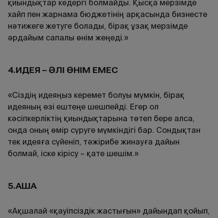
қиындықтар кедергі болмайды. Қысқа мерзімде
хайп пен жарнама бюджетінің арқасында бизнесте
нәтижеге жетуге болады, бірақ ұзақ мерзімде
әрдайым сапалы өнім жеңеді.»
4.ИДЕЯ – ӘЛІ ӨНІМ ЕМЕС
«Сіздің идеяңыз керемет болуы мүмкін, бірақ
идеяның өзі ештеңе шешпейді. Егер ол
кәсіпкерліктің қиындықтарына төтеп бере алса,
онда оның өмір сүруге мүмкіндігі бар. Сондықтан
тек идеяға сүйеніп, тәжірибе жинауға дайын
болмай, іске кірісу – қате шешім.»
5.АҚША
«Ақшалай «қауіпсіздік жастығын» дайындап қойып,