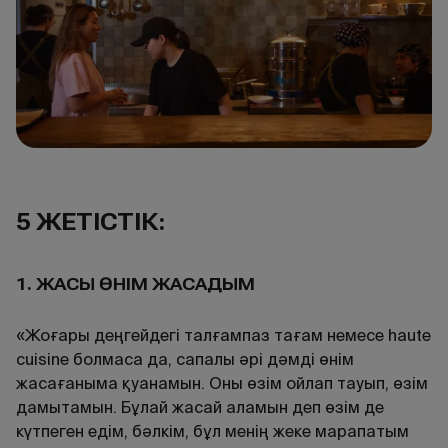
5 ЖЕТІСТІК:
1. ЖАҚСЫ ӨНІМ ЖАСАДЫМ
«Жоғары деңгейдегі талғампаз тағам немесе haute
cuisine болмаса да, сапалы әрі дәмді өнім
жасағаныма қуанамын. Оны өзім ойлап тауып, өзім
дамытамын. Бұлай жасай аламын деп өзім де
күтпеген едім, бәлкім, бұл менің жеке марапатым