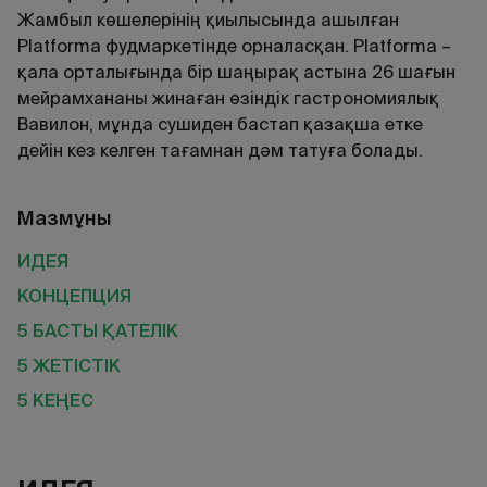
Жамбыл көшелерінің қиылысында ашылған
Platforma фудмаркетінде орналасқан. Platforma –
қала орталығында бір шаңырақ астына 26 шағын
мейрамхананы жинаған өзіндік гастрономиялық
Вавилон, мұнда сушиден бастап қазақша етке
дейін кез келген тағамнан дәм татуға болады.
Мазмұны
ИДЕЯ
КОНЦЕПЦИЯ
5 БАСТЫ ҚАТЕЛІК
5 ЖЕТІСТІК
5 КЕҢЕС