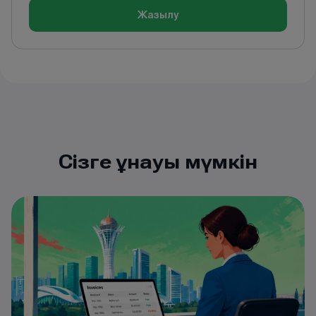
Жазылу
Сізге ұнауы мүмкін