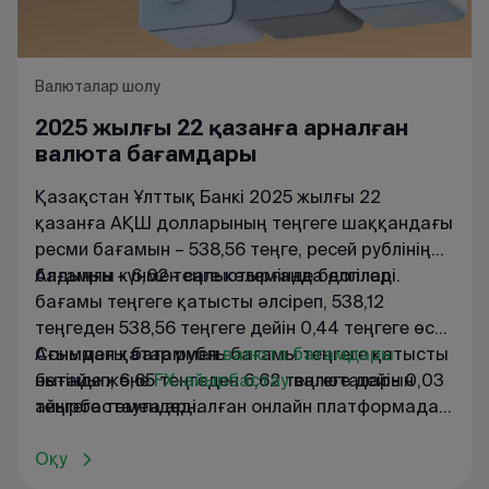
Валюталар шолу
2025 жылғы 22 қазанға арналған
валюта бағамдары
Қазақстан Ұлттық Банкі 2025 жылғы 22
қазанға АҚШ долларының теңгеге шаққандағы
ресми бағамын – 538,56 теңге, ресей рублінің
бағамын – 6,62 теңге көлемінде белгіледі.
Алдыңғы күнмен салыстырғанда доллар
бағамы теңгеге қатысты әлсіреп, 538,12
теңгеден 538,56 теңгеге дейін 0,44 теңгеге өсті.
Сонымен қатар рубль бағамы теңгеге қатысты
Ағымдағы
бағаммен
валюта
бағамдары
нығайып, 6,65 теңгеден 6,62 теңгеге дейін 0,03
бетінде
және
FX
-
айырбастау
валюталарын
теңгеге төмендеді.
айырбастауға
арналған
онлайн
платформада
танысуға
болады
.
Оқу