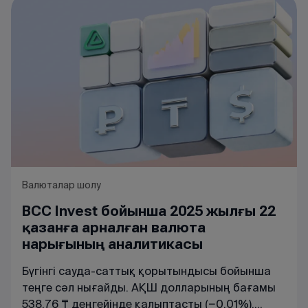
арқасында небәрі 1-3 ай ішінде өзін ақтайтын
бизнес құруға болады.
Валюталар шолу
BCC Invest бойынша 2025 жылғы 22
қазанға арналған валюта
нарығының аналитикасы
Бүгінгі сауда-саттық қорытындысы бойынша
теңге сәл нығайды. АҚШ долларының бағамы
538,76 ₸ деңгейінде қалыптасты (−0,01%),