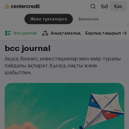
Қаз
Жеке тұлғаларға
Бизнеске
bcc journal
Анықтамалық
Барлық тақырып
bcc journal
Ақша, бизнес, инвестициялар мен өмір туралы
пайдалы ақпарат. Қысқа, нақты және
шабытпен.