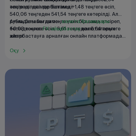
теңге көлемінде белгіледі.
әлсіреді: доллар бағамы +1,48 теңгеге өсіп,
540,06 теңгеден 541,54 теңгеге көтерілді. Ал
рубль бағамы да теңге үшін біршама әлсіреп,
Ағымдағы
бағаммен
валюта
бағамдары
+0,03 теңгеге өсіп, 6,61 теңгеден 6,64 теңгеге
бетінде
және
FX
-
айырбастау
валюталарын
жетті.
айырбастауға
арналған
онлайн
платформада
танысуға
болады
.
Оқу