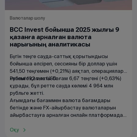
Валюталар шолу
BCC Invest бойынша 2025 жылғы 9
қазанға арналған валюта
нарығының аналитикасы
Бүгін теңге сауда-саттық қорытындысы
бойынша әлсіреп, сессияны бір доллар үшін
541,50 теңгемен (+0,21%) аяқтап, операциялар
көлемі 192 млн USD.
Рубльге қатысты бағам 6,67 теңгені (+0,63%)
құрады, бұл ретте сауда көлемі 4 964 млн
рубльге жетті.
Ағымдағы
бағаммен
валюта
бағамдары
бетінде
және
FX
-
айырбастау
валюталарын
айырбастауға
арналған
онлайн
платформада
танысуға
болады
.
Оқу