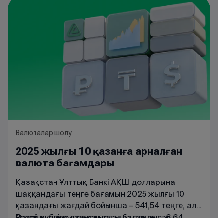
Валюталар шолу
2025 жылғы 10 қазанға арналған
валюта бағамдары
Қазақстан Ұлттық Банкі АҚШ долларына
шаққандағы теңге бағамын 2025 жылғы 10
қазандағы жағдай бойынша – 541,54 теңге, ал
Ресей рубліне шаққандағы бағамды – 6,64
Өткен күнмен салыстырғанда теңге сәл