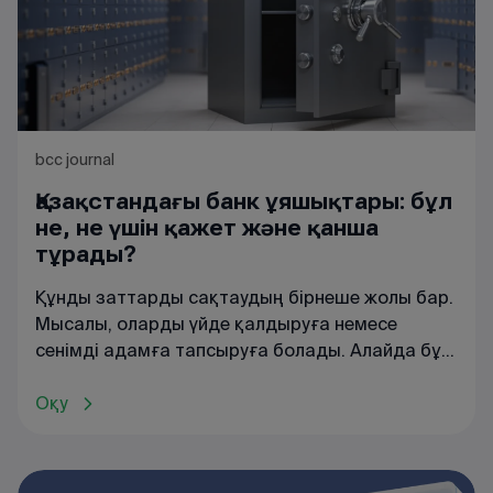
bcc journal
Қазақстандағы банк ұяшықтары: бұл
не, не үшін қажет және қанша
тұрады?
Құнды заттарды сақтаудың бірнеше жолы бар.
Мысалы, оларды үйде қалдыруға немесе
сенімді адамға тапсыруға болады. Алайда бұл
тәсілдер қауіпсіз емес: пәтерге ұрылар түсуі
мүмкін, ал сеніп тапсырған адамдар әрдайым
Оқу
сенімді бола бермейді. Ең оңтайлы шешім —
банк (депозит) ұяшығын жалға алу.