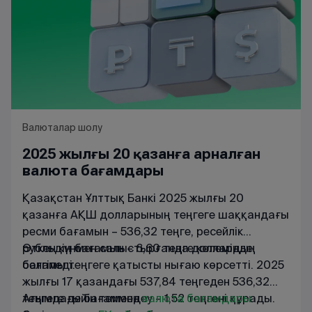
Валюталар шолу
2025 жылғы 20 қазанға арналған
валюта бағамдары
Қазақстан Ұлттық Банкі 2025 жылғы 20
қазанға АҚШ долларының теңгеге шаққандағы
ресми бағамын – 536,32 теңге, ресейлік
рубльдің бағамын – 6,60 теңге көлемінде
Өткен күнмен салыстырғанда доллардың
белгіледі.
бағамы теңгеге қатысты нығаю көрсетті. 2025
жылғы 17 қазандағы 537,84 теңгеден 536,32
теңгеге дейін төмендеу – 1,52 теңгені құрады.
Ағымдағы
бағаммен
валюта
бағамдары