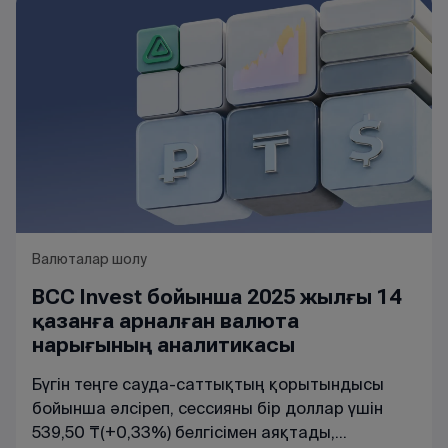
Валюталар шолу
BCC Invest бойынша 2025 жылғы 14
қазанға арналған валюта
нарығының аналитикасы
Бүгін
теңге
сауда-
саттықтың
қорытындысы
бойынша
әлсіреп
,
сессияны
бір
доллар
үшін
539,50 ₸
(
+
0,33
%
)
белгісімен
аяқтады
,