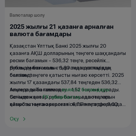
Валюталар шолу
2025 жылғы 21 қазанға арналған
валюта бағамдары
Қазақстан Ұлттық Банкі 2025 жылғы 20
қазанға АҚШ долларының теңгеге шаққандағы
ресми бағамын – 536,32 теңге, ресейлік
рубльдің бағамын – 6,60 теңге көлемінде
Өткен күнмен салыстырғанда доллардың
белгіледі.
бағамы теңгеге қатысты нығаю көрсетті. 2025
жылғы 17 қазандағы 537,84 теңгеден 536,32
теңгеге дейін төмендеу – 1,52 теңгені құрады.
Ағымдағы
бағаммен
валюта
бағамдары
Сонымен қатар рубль бағамы да теңгеге
бетінде
және
FX
-
айырбастау
валюталарын
қатысты нығаю көрсетті: 6,79 теңгеден 6,60
айырбастауға
арналған
онлайн
платформада
теңгеге дейін төмендеу – 0,19 теңгені құрады.
танысуға
болады
.
Оқу