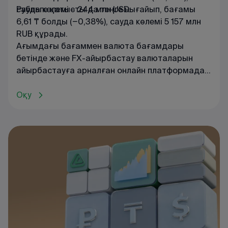
сауда көлемі – 244 млн USD.
Рубльге қатысты да теңге нығайып, бағамы
6,61 ₸ болды (−0,38%), сауда көлемі 5 157 млн
RUB құрады.
Ағымдағы
бағаммен
валюта
бағамдары
бетінде
және
FX
-
айырбастау
валюталарын
айырбастауға
арналған
онлайн
платформада
танысуға
болады
.
Оқу