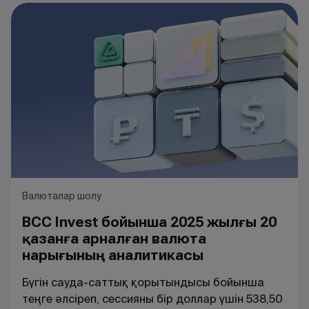
Валюталар шолу
BCC Invest бойынша 2025 жылғы 20
қазанға арналған валюта
нарығының аналитикасы
Бүгін
сауда
-
саттық
қорытындысы
бойынша
теңге
әлсіреп
,
сессияны
бір
доллар
үшін 538,50