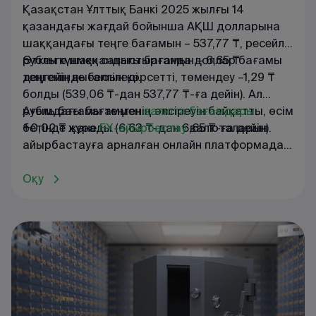
Қазақстан Ұлттық Банкі 2025 жылғы 14
қазандағы жағдай бойынша АҚШ долларына
шаққандағы теңге бағамын – 537,77 ₸, ресейлік
рубльге шаққандағы бағамын – 6,65 ₸
Өткен күнмен салыстырғанда доллар бағамы
деңгейінде белгіледі.
теңгенің нығаюын көрсетті, төмендеу –1,29 ₸
болды (539,06 ₸-дан 537,77 ₸-ға дейін). Ал
рубль бағамы теңгенің әлсіреуін байқатты, өсім
Ағымдағы
бағаммен
валюта
бағамдары
+0,02 ₸ құрады (6,63 ₸-дан 6,65 ₸-ға дейін).
бетінде
және
FX
-
айырбастау
валюталарын
айырбастауға
арналған
онлайн
платформада
танысуға
болады
.
Оқу