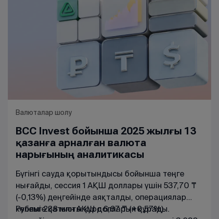
Валюталар шолу
BCC Invest бойынша 2025 жылғы 13
қазанға арналған валюта
нарығының аналитикасы
Бүгінгі сауда қорытындысы бойынша теңге
нығайды, сессия 1 АҚШ доллары үшін 537,70 ₸
(-0,13%) деңгейінде аяқталды, операциялар
көлемі 238 млн АҚШ долларын құрады.
Рубльге қатысты курс 6,67 ₸ (+0,57%)