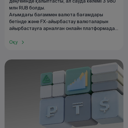
деңгейінде қалыптасты, ал сауда көлемі 3 980
млн RUB болды.
Ағымдағы
бағаммен
валюта
бағамдары
бетінде
және
FX
-
айырбастау
валюталарын
айырбастауға
арналған
онлайн
платформада
танысуға
болады
.
Оқу