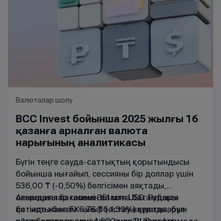
Валюталар шолу
BCC Invest бойынша 2025 жылғы 16
қазанға арналған валюта
нарығының аналитикасы
Бүгін
теңге
сауда-
саттықтың
қорытындысы
бойынша
нығайып
,
сессияны
бір
доллар
үшін
536,00 ₸
(
-0,50
%
)
белгісімен
аяқтады
,
операциялар
Ағымдағы
бағаммен
көлемі
351
валюта
млн
USD
бағамдары
.
Рубльге
қатысты
бетінде
және
бағам
FX
6,76 ₸
-
айырбастау
(
-1,39
%
валюталарын
)
құрады
,
бұл