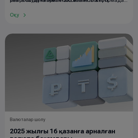
ретте
айырбастауға
сауда
көлемі
арналған
4
502
онлайн
млн
RUB
платформада
жетті
.
танысуға
болады
.
Оқу
Валюталар шолу
2025 жылғы 16 қазанға арналған