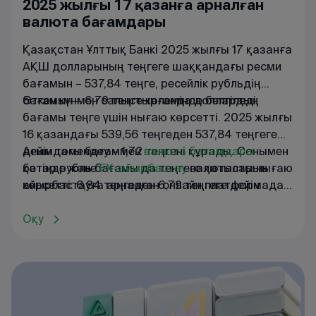
2025 жылғы 17 қазанға арналған
валюта бағамдары
Қазақстан Ұлттық Банкі 2025 жылғы 17 қазанға
АҚШ долларының теңгеге шаққандағы ресми
бағамын – 537,84 теңге, ресейлік рубльдің
бағамын – 6,79 теңге көлемінде белгіледі.
Өткен күнмен салыстырғанда доллардың
бағамы теңге үшін нығаю көрсетті. 2025 жылғы
16 қазандағы 539,56 теңгеден 537,84 теңгеге
дейін төмендеу – 1,72 теңгені құрады. Сонымен
Ағымдағы
бағаммен
валюта
бағамдары
қатар рубль бағамы да теңгеге қатысты нығаю
бетінде
және
FX
-
айырбастау
валюталарын
көрсетті: 6,84 теңгеден 6,79 теңгеге дейін
айырбастауға
арналған
онлайн
платформада
төмендеу – 0,05 теңгені құрады.
танысуға
болады
.
Оқу