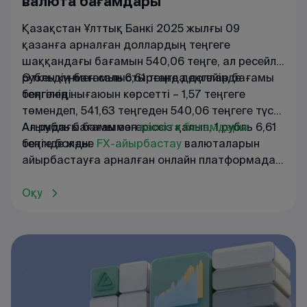
валюта бағамдары
Қазақстан Ұлттық Банкі 2025 жылғы 09
қазанға арналған доллардың теңгеге
шаққандағы бағамын 540,06 теңге, ал ресейлік
рубльдің бағамын 6,61 теңге деңгейінде
Өткен күнмен салыстырғанда доллар бағамы
белгіледі.
теңгенің нығаюын көрсетті – 1,57 теңгеге
төмендеп, 541,63 теңгеден 540,06 теңгеге түсті.
Ал рубль бағамы өзгеріссіз қалып, 1 рубль 6,61
Ағымдағы
бағаммен
валюта
бағамдары
теңге болды.
бетінде
және
FX
-
айырбастау
валюталарын
айырбастауға
арналған
онлайн
платформада
танысуға
болады
.
Оқу