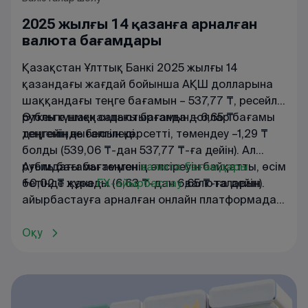
2025 жылғы 14 қазанға арналған
валюта бағамдары
Қазақстан Ұлттық Банкі 2025 жылғы 14
қазандағы жағдай бойынша АҚШ долларына
шаққандағы теңге бағамын – 537,77 ₸, ресейлік
рубльге шаққандағы бағамын – 6,65 ₸
Өткен күнмен салыстырғанда доллар бағамы
деңгейінде белгіледі.
теңгенің нығаюын көрсетті, төмендеу –1,29 ₸
болды (539,06 ₸-дан 537,77 ₸-ға дейін). Ал
рубль бағамы теңгенің әлсіреуін байқатты, өсім
Ағымдағы
бағаммен
валюта
бағамдары
+0,02 ₸ құрады (6,63 ₸-дан 6,65 ₸-ға дейін).
бетінде
және
FX
-
айырбастау
валюталарын
айырбастауға
арналған
онлайн
платформада
танысуға
болады
.
Оқу