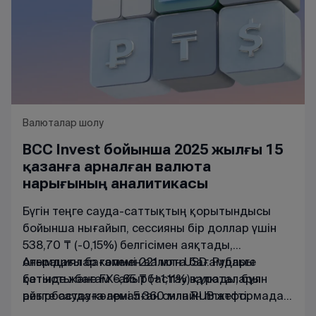
Валюталар шолу
BCC Invest бойынша 2025 жылғы 15
қазанға арналған валюта
нарығының аналитикасы
Бүгін
теңге
сауда-
саттықтың
қорытындысы
бойынша
нығайып
,
сессияны
бір
доллар
үшін
538,70 ₸
(
-0,15
%
)
белгісімен
аяқтады
,
операциялар
Ағымдағы
бағаммен
көлемі
221
валюта
млн
USD
бағамдары
.
Рубльге
қатысты
бетінде
және
бағам
FX
6,85
-
айырбастау
₸
(
+
1,11
%
)
құрады
валюталарын
,
бұл
ретте
айырбастауға
сауда
көлемі
арналған
5
360
онлайн
млн
RUB
платформада
жетті
.
танысуға
болады
.