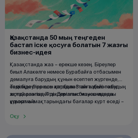
Қазақстанда 50 мың теңгеден
бастап іске қосуға болатын 7 жазғы
бизнес-идея
Қазақстанда жаз – ерекше кезең. Біреулер
биыл Алакөлге немесе Бурабайға отбасымен
демалуға барудың құнын есептеп жүргенде,
енді біреулер осы қарбаластан табыс табудың
Төменде бірнеше аптадан 3 айға дейін өзін
жолдарын іздейді. Демалыс маусымында
ақтай алатын 7 тексерілген бизнес-идеяны
курорт аймақтарындағы бағалар күрт өседі –
ұсынамыз.
тіпті Қапшағай немесе Ақтау маңындағы
қарапайым супермаркеттерде минералды
Оқу
судың бағасы шарықтайды. Іске дұрыс
көзқараспен қарасаңыз, жазғы сұраныстың