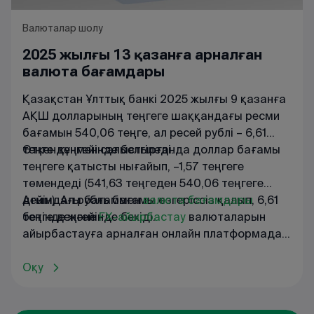
Валюталар шолу
2025 жылғы 13 қазанға арналған
валюта бағамдары
Қазақстан Ұлттық банкі 2025 жылғы 9 қазанға
АҚШ долларының теңгеге шаққандағы ресми
бағамын 540,06 теңге, ал ресей рублі – 6,61
теңге деңгейінде белгіледі.
Өткен күнмен салыстырғанда доллар бағамы
теңгеге қатысты нығайып, –1,57 теңгеге
төмендеді (541,63 теңгеден 540,06 теңгеге
дейін). Ал рубль бағамы өзгеріссіз қалып, 6,61
Ағымдағы
бағаммен
валюта
бағамдары
теңге деңгейінде бекіді.
бетінде
және
FX
-
айырбастау
валюталарын
айырбастауға
арналған
онлайн
платформада
танысуға
болады
.
Оқу