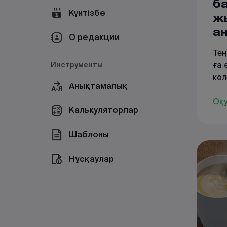
б
Күнтізбе
ж
а
О редакции
Тең
ға 
Инструменты
көл
Анықтамалық
нар
төм
Оқ
Калькуляторлар
өзг
Шаблоны
Нұсқаулар