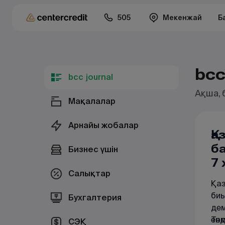
505
Мекенжай
Б
bcc
bcc journal
Ақша, 
Мақалалар
Арнайы жобалар
Қа
ба
Бизнес үшін
7
Салықтар
Қаз
биы
Бухгалтерия
дем
енд
Төм
СЭҚ