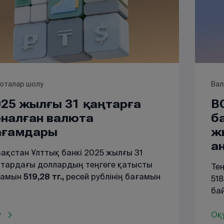
ге дейін).
юталар шолу
Вал
025 жылғы 31 қаңтарға
B
рналған валюта
б
ағамдары
ж
а
ақстан Ұлттық банкі 2025 жылғы 31
тардағы доллардың теңгеге қатысты
Те
ғамын
519,28 тг.,
ресей рублінің бағамын
518
 тг.
деңгейінде белгіледі.
бай
лар бағамы өткен күнмен
бол
ыстырғанда әлсіреді. 30.01.2025 ж.
у
АҚ
Оқ