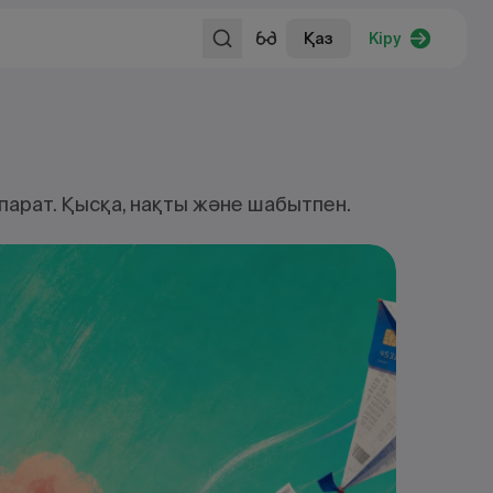
Қаз
Кіру
парат. Қысқа, нақты және шабытпен.