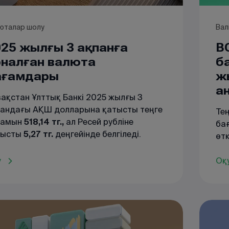
юталар шолу
Вал
25 жылғы 3 ақпанға
B
рналған валюта
б
ағамдары
ж
а
ақстан Ұлттық Банкі 2025 жылғы 3
пандағы АҚШ долларына қатысты теңге
Те
ғамын
518,14 тг.,
ал Ресей рубліне
бағ
тысты
5,27 тг.
деңгейінде белгіледі.
өт
лардың бағамы өткен күнмен
өзг
ыстырғанда нығайды. 31.01.2025 ж.
у
бел
Оқ
даныста болған бағаммен
мл
ыстырғанда, төмендеу -1,14 тг. құрады
9,28 тг.-ден 518,14 тг.-ге дейін). Сонымен
ар, рубль бағамы да сәл нығайып,
ендеу -0,04 тг. болды (5,31 тг.-ден 5,27