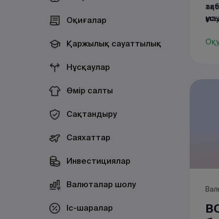
таб
ақт
ма
ұс
Оқиғалар
бағ
Ақ
Оқ
Қаржылық сауаттылық
суп
шар
Нұсқаулар
қар
неб
Өмір салты
құр
Сақтандыру
Саяхаттар
Инвестициялар
Валюталар шолу
Вал
BC
Іс-шаралар