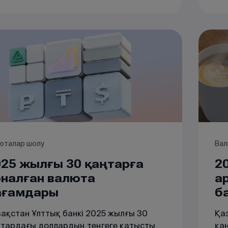
гіленген бағаммен салыстырғанда өсім
43 тг. (516,85 тг.-ден 519,28 тг.-ге дейін)
ды. Сонымен қатар, рубль бағамы да
ап әлсіреді, өсім +0,05 тг. (5,26 тг.-ден
1 тг.-ге дейін) құрады.
юталар шолу
Вал
025 жылғы 30 қаңтарға
2
рналған валюта
а
ағамдары
б
ақстан Ұлттық банкі 2025 жылғы 30
Қа
тардағы доллардың теңгеге қатысты
қа