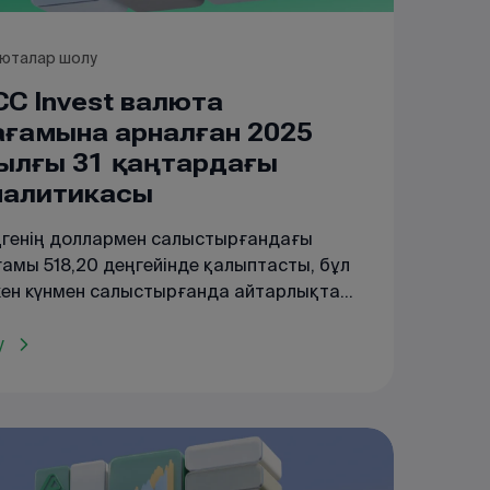
юталар шолу
CC Invest валюта
ағамына арналған 2025
ылғы 31 қаңтардағы
налитикасы
ңгенің доллармен салыстырғандағы
амы 518,20 деңгейінде қалыптасты, бұл
кен күнмен салыстырғанда айтарлықтай
еріссіз қалды (-0,02%). Сауда
сенділігі төмендеп, мәмілелер көлемі 185
у
н USD құрады.