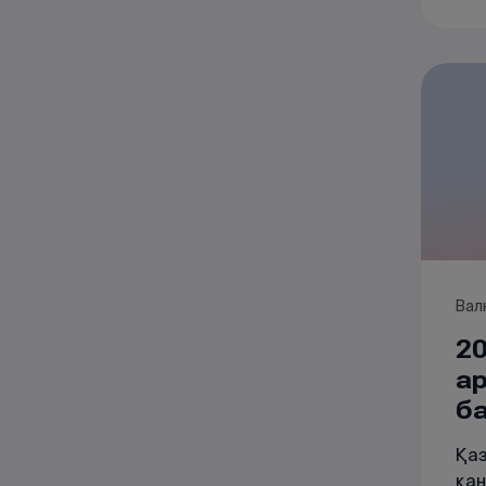
бел
+2,
бол
азд
5,3
Вал
2
а
б
Қаз
қаң