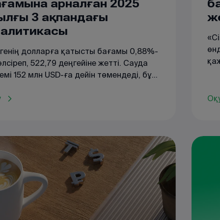
ағамына арналған 2025
б
ылғы 3 ақпандағы
ж
налитикасы
«С
өнд
генің долларға қатысты бағамы 0,88%-
қаж
әлсіреп, 522,79 деңгейіне жетті. Сауда
сұ
емі 152 млн USD-ға дейін төмендеді, бұл
ық қатысушыларының белсенділігінің
ендігін көрсетуі мүмкін. Рубль бағамы
у
Оқ
еріссіз қалды.