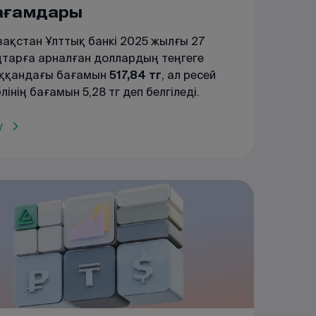
ағамдары
зақстан Ұлттық банкі 2025 жылғы 27
ңтарға арналған доллардың теңгеге
ққандағы бағамын
517,84 тг
, ал ресей
лінің бағамын 5,28 тг деп белгіледі.
ллар бағамы өткен күнмен
лыстырғанда нығайды. 2025 жылғы 24
у
ңтардағы бағаммен салыстырғанда
ендеу -4,58 тг болды (522,42 тг-ден
,84 тг-ге дейін). Сонымен қатар, рубль
амы өзгеріссіз қалып, 5,28 тг деңгейінде
лды.