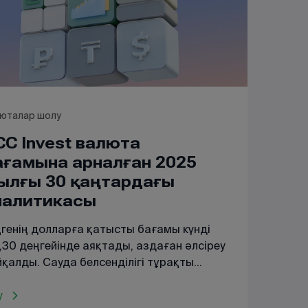
юталар шолу
CC Invest валюта
ағамына арналған 2025
ылғы 30 қаңтардағы
налитикасы
ңгенің долларға қатысты бағамы күнді
,30 деңгейінде аяқтады, аздаған әлсіреу
қалды. Сауда белсенділігі тұрақты
ып қалды, мәмілелер көлемі 213 млн
Ш долларын құрады.
у