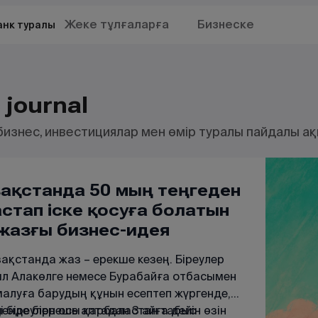
Жеке тұлғаларға
Бизнеске
анк туралы
 journal
бизнес, инвестициялар мен өмір туралы пайдалы ақ
зақстанда 50 мың теңгеден
стап іске қосуға болатын
 жазғы бизнес-идея
ақстанда жаз – ерекше кезең. Біреулер
л Алакөлге немесе Бурабайға отбасымен
алуға барудың құнын есептеп жүргенде,
і біреулер осы қарбаластан табыс
енде бірнеше аптадан 3 айға дейін өзін