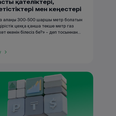
асты қателіктері,
етістіктері мен кеңестері
із алаңы 300-500 шаршы метр болатын
ірістік цехқа қанша текше метр газ
ет екенін білесіз бе?» – деп тосыннан
рақ қойды Елена.
у