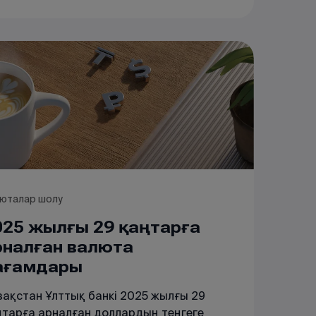
юталар шолу
025 жылғы 29 қаңтарға
рналған валюта
ағамдары
зақстан Ұлттық банкі 2025 жылғы 29
ңтарға арналған доллардың теңгеге