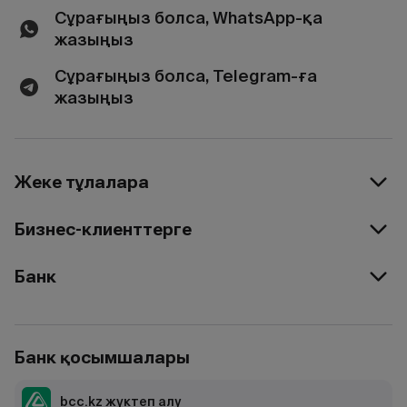
Сұрағыңыз болса, WhatsApp-қа
жазыңыз
Сұрағыңыз болса, Telegram-ға
жазыңыз
Жеке тұлғаларға
Бизнес-клиенттерге
Банк
Банк қосымшалары
bcc.kz жүктеп алу