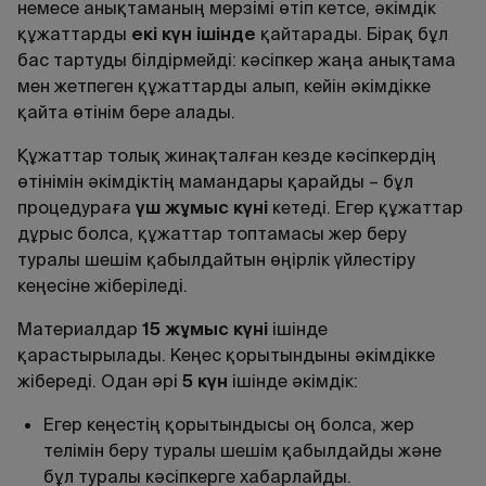
немесе анықтаманың мерзімі өтіп кетсе, әкімдік
құжаттарды
екі
к
ү
н
ішінде
қайтарады. Бірақ бұл
бас тартуды білдірмейді: кәсіпкер жаңа анықтама
мен жетпеген құжаттарды алып, кейін әкімдікке
қайта өтінім бере алады.
Құжаттар толық жинақталған кезде кәсіпкердің
өтінімін әкімдіктің мамандары қарайды – бұл
процедураға
ү
ш
ж
ұ
мыс
к
ү
ні
кетеді. Егер құжаттар
дұрыс болса, құжаттар топтамасы жер беру
туралы шешiм қабылдайтын өңірлік үйлестiру
кеңесiне жiберiледi.
Материалдар
15 ж
ұ
мыс
к
ү
ні
ішінде
қарастырылады. Кеңес қорытындыны әкімдікке
жібереді. Одан әрі
5
к
ү
н
ішінде әкімдік:
Егер кеңестің қорытындысы оң болса, жер
телімін беру туралы шешім қабылдайды және
бұл туралы кәсіпкерге хабарлайды.