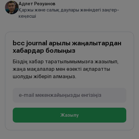
Адлет Резуанов
Қаржы және салық даулары жөніндегі заңгер-
кеңесші
bcc journal арқылы жаңалықтардан
хабардар болыңыз
Біздің хабар таратылымымызға жазылып,
жаңа мақалалар мен өзекті ақпаратты
шолуды жіберіп алмаңыз.
Жазылу