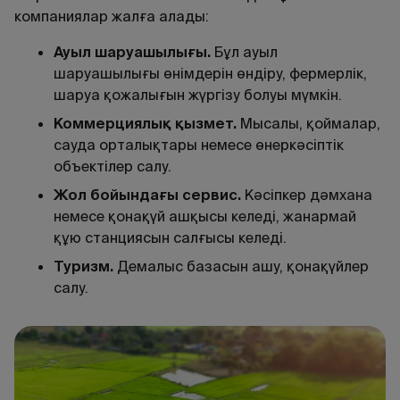
компаниялар жалға алады:
Ауыл шаруашылы
ғ
ы
.
Бұл ауыл
шаруашылығы өнімдерін өндіру, фермерлік,
шаруа қожалығын жүргізу болуы мүмкін.
Коммерциялы
қ
қ
ызмет
.
Мысалы, қоймалар,
сауда орталықтары немесе өнеркәсіптік
объектілер салу.
Жол бойында
ғ
ы
сервис
.
Кәсіпкер дәмхана
немесе қонақүй ашқысы келеді, жанармай
құю станциясын салғысы келеді.
Туризм.
Демалыс базасын ашу, қонақүйлер
салу.