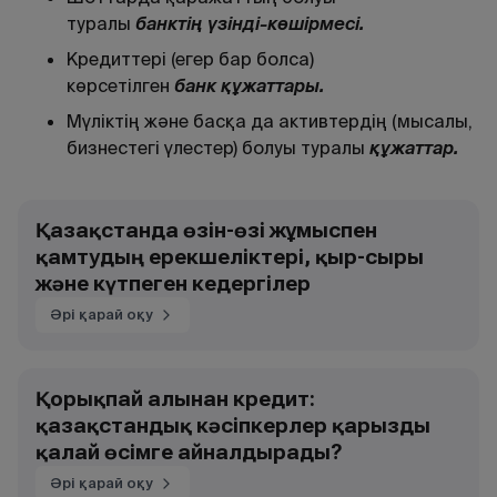
туралы
банкті
ң
ү
зінді-к
өшірмесі.
Кредиттері (егер бар болса)
көрсетілген
банк
құ
жаттары.
Мүліктің және басқа да активтердің (мысалы,
бизнестегі үлестер) болуы туралы
құ
жаттар.
Қазақстанда өзін-өзі жұмыспен
қамтудың ерекшеліктері, қыр-сыры
және күтпеген кедергілер
Әрі қарай оқу
Қорықпай алынған кредит:
қазақстандық кәсіпкерлер қарызды
қалай өсімге айналдырады?
Әрі қарай оқу