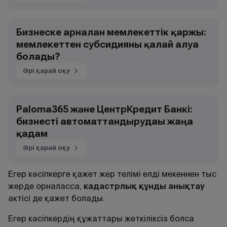
Бизнеске арналған мемлекеттік қаржы:
мемлекеттен субсидияны қалай алуға
болады?
Әрі қарай оқу
Paloma365 және ЦентрКредит Банкі:
бизнесті автоматтандырудағы жаңа
қадам
Әрі қарай оқу
Егер кәсіпкерге қажет жер телімі елді мекеннен тыс
жерде орналасса,
кадастрлы
қ
құ
нды
аны
қ
тау
актісі де қажет болады.
Егер кәсіпкердің құжаттары жеткіліксіз болса