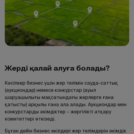
Жерді
қ
алай
алу
ғ
а
болады?
Кәсіпкер бизнес үшін жер телімін сауда-саттық
(аукциондар) немесе конкурстар (ауыл
шаруашылығы мақсатындағы жерлерге ғана
қатысты) арқылы ғана ала алады. Аукциондар мен
конкурстарды әкімдіктер – жергілікті атқару
комитеттері өткізеді.
Бұған дейін бизнес өкілдері жер телімдерін әкімдік