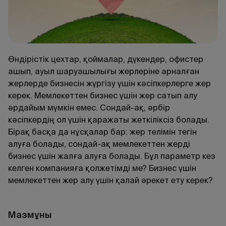
Өндірістік цехтар, қоймалар, дүкендер, офистер
ашып, ауыл шаруашылығы жерлеріне арналған
жерлерде бизнесін жүргізу үшін кәсіпкерлерге жер
керек. Мемлекеттен бизнес үшін жер сатып алу
әрдайым мүмкін емес. Сондай-ақ, әрбір
кәсіпкердің ол үшін қаражаты жеткіліксіз болады.
Бірақ басқа да нұсқалар бар: жер телімін тегін
алуға болады, сондай-ақ мемлекеттен жерді
бизнес үшін жалға алуға болады. Бұл параметр кез
келген компанияға қолжетімді ме? Бизнес үшін
мемлекеттен жер алу үшін қалай әрекет ету керек?
Мазмұны