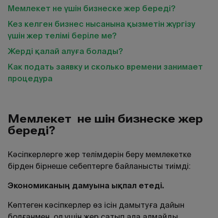
Мемлекет не үшін бизнеске жер береді?
Кез келген бизнес нысанына қызметін жүргізу
үшін жер телімі беріле ме?
Жерді қалай алуға болады?
Как подать заявку и сколько времени занимает
процедура
Мемлекет
не
үшін
бизнеске жер
береді?
Кәсіпкерлерге жер телімдерін беру мемлекетке
бірден бірнеше себептерге байланысты тиімді:
Экономиканы
ң
дамуына ы
қпал етеді
.
Көптеген кәсіпкерлер өз ісін дамытуға дайын
болғанмен, ол үшін жер сатып ала алмайды.