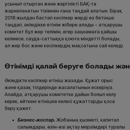
ұсынып отырған және жергілікті БАҚ-та
жарияланатын тізімнен ғана таңдай алатын. Бірақ
2018 жылдан бастап кәсіпкер жерді өз бетінше
таңдап, әкімдікке өтінім жібере алады – атқарушы
комитет бұл жер телімін, егер заңнамаға қайшы
келмесе, сауда-саттыққа қоюға міндетті болады,
ал жер бос және кәсіпкердің мақсатына сай келеді.
Ө
тінімді
қ
алай
беруге
болады
ж
ә
н
Әкімдікте кәсіпкер өтініш жазады. Құжат орыс
және қазақ тілдерінде жасалатынын ескеріңіз.
Алайда, атқарушы комитетке дайын болып келу
керек, өйткені өтінішке келесі құжаттарды қоса
беру қажет:
Бизнес-жоспар.
Жобаның қызметі, капитал
салымдары, өзін-өзі ақтау мерзімдері туралы