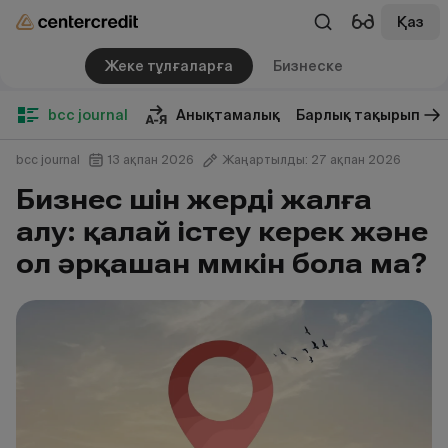
Қаз
Жеке тұлғаларға
Бизнеске
bcc journal
Анықтамалық
Барлық тақырып
bcc journal
13 ақпан 2026
Жаңартылды: 27 ақпан 2026
Бизнес үшін жерді жалға
алу: қалай істеу керек және
ол әрқашан мүмкін бола ма?