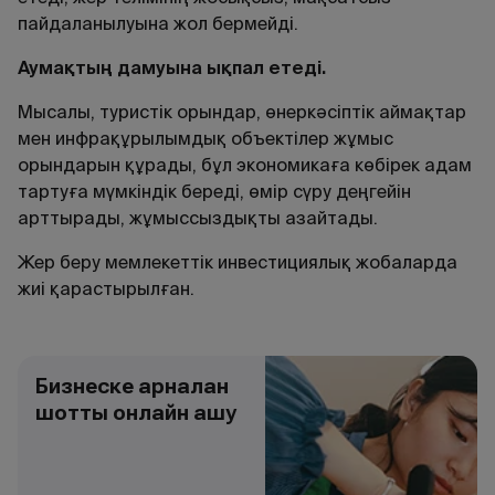
пайдаланылуына жол бермейді.
Аума
қ
ты
ң
дамуына
ы
қ
пал
етеді
.
Мысалы, туристік орындар, өнеркәсіптік аймақтар
мен инфрақұрылымдық объектілер жұмыс
орындарын құрады, бұл экономикаға көбірек адам
тартуға мүмкіндік береді, өмір сүру деңгейін
арттырады, жұмыссыздықты азайтады.
Жер беру мемлекеттік инвестициялық жобаларда
жиі қарастырылған.
Бизнеске арналған
шотты онлайн ашу