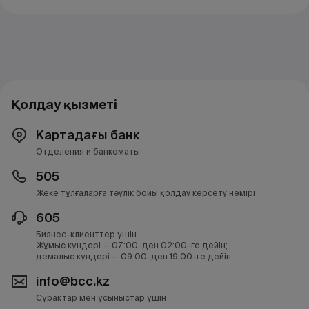
Қолдау қызметі
Картадағы банк
Отделения и банкоматы
505
Жеке тұлғаларға тәулік бойы қолдау көрсету нөмірі
605
Бизнес-клиенттер үшін
Жұмыс күндері — 07:00-ден 02:00-ге дейін;
демалыс күндері — 09:00-ден 19:00-ге дейін
info@bcc.kz
Сұрақтар мен ұсыныстар үшін