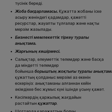
түсінік береді.
Жоба ба
ғ
дарламасы
.
Құжатта жобаны іске
асыру жөніндегі қадамдар, қажетті
ресурстар, жауапты тұлғалар және нақты
мерзім жазылады.
Бизнесті мемлекеттік тіркеу туралы
аны
қ
тама
.
Жар
ғ
ыны
ң
к
ө
шірмесі
.
Салықтар, әлеуметтік төлемдер және басқа
да міндетті төлемдер
бойынша
борышты
ң
жо
қ
ты
ғ
ы
туралы
аны
қ
там
құжаттың қолданыс мерзімі аз екенін
ескеріңіз: анықтаманы алғаннан кейін
әкімдікке бес жұмыс күні ішінде ұсыну қажет.
Кәсіпкердің қаржылық жағдайын
растайтын
құ
жаттар
.
Шоттарда қаражаттың болуы