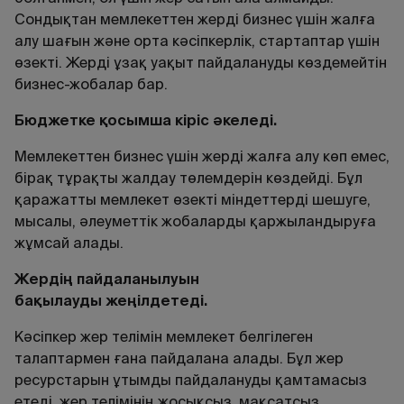
Сондықтан мемлекеттен жерді бизнес үшін жалға
алу шағын және орта кәсіпкерлік, стартаптар үшін
өзекті. Жерді ұзақ уақыт пайдалануды көздемейтін
бизнес-жобалар бар.
Бюджетке
қосымша кіріс әкеледі.
Мемлекеттен бизнес үшін жерді жалға алу көп емес,
бірақ тұрақты жалдау төлемдерін көздейді. Бұл
қаражатты мемлекет өзектi мiндеттердi шешуге,
мысалы, әлеуметтiк жобаларды қаржыландыруға
жұмсай алады.
Жерді
ң
пайдаланылуын
ба
қ
ылауды
же
ң
ілдетеді
.
Кәсіпкер жер телімін мемлекет белгілеген
талаптармен ғана пайдалана алады. Бұл жер
ресурстарын ұтымды пайдалануды қамтамасыз
етеді, жер телімінің жосықсыз, мақсатсыз