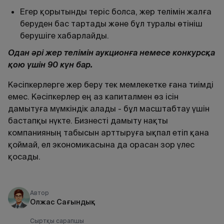
Егер қорытынды теріс болса, жер телімін жалға
беруден бас тартады және бұл туралы өтініш
берушіге хабарлайды.
Одан әрі жер телімін аукционға немесе конкурсқа
қою үшін 90 күн бар.
Кәсіпкерлерге жер беру тек мемлекетке ғана тиімді
емес. Кәсіпкерлер ең аз капиталмен өз ісін
дамытуға мүмкіндік алады - бұл масштабтау үшін
бастапқы нүкте. Бизнесті дамыту нақты
компанияның табысын арттыруға ықпал етіп қана
қоймай, ел экономикасына да орасан зор үлес
қосады.
Автор
Олжас Сағындық
Сыртқы сарапшы