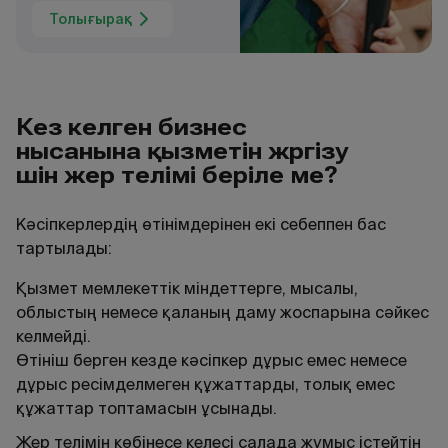
Толығырақ
Кез келген бизнес
нысанына
қызметін жүргізу
үшін
жер телімі
беріле ме?
Кәсіпкерлердің өтінімдерінен екі себеппен бас
тартылады:
Қызмет мемлекеттік міндеттерге, мысалы,
облыстың немесе қаланың даму жоспарына сәйкес
келмейді.
Өтініш берген кезде кәсіпкер дұрыс емес немесе
дұрыс ресімделмеген құжаттарды, толық емес
құжаттар топтамасын ұсынады.
Жер телімін көбінесе келесі салада жұмыс істейтін