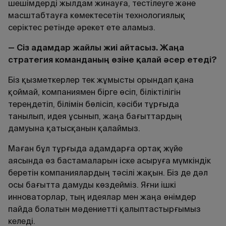
шешімдерді жылдам жинауға, тестілеуге және
масштабтауға көмектесетін технологиялық
серіктес ретінде әрекет ете аламыз.
— Сіз адамдар жайлы жиі айтасыз. Жаңа
стратегия команданың өзіне қалай әсер етеді?
Біз қызметкерлер тек жұмысты орындап қана
қоймай, компаниямен бірге өсіп, біліктілігін
тереңдетіп, білімін бөлісіп, кәсіби тұрғыда
танылып, идея ұсынып, жаңа бағыттардың
дамуына қатысқанын қалаймыз.
Маған бұл тұрғыда адамдарға ортақ жүйе
аясында өз бастамаларын іске асыруға мүмкіндік
беретін компаниялардың тәсілі жақын. Біз де дәл
осы бағытта дамуды көздейміз. Яғни ішкі
инноваторлар, тың идеялар мен жаңа өнімдер
пайда болатын мәдениетті қалыптастырғымыз
келеді.