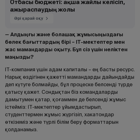
Отбасы бюджеті: ақша жайлы келісіп,
ажыраспаудың жолы
Әрі қарай оқу
— Алдыңғы және болашақ жұмысыңыздағы
бөлек бағыттардың бірі – IT-мектептер мен
жас мамандарды оқыту. Бұл сіз үшін неліктен
маңызды?
IT-компания үшін адам капиталы – ең басты ресурс.
Нарық өздігінен қажетті мамандарды дайындайды
деп күтуге болмайды, бұл процеске белсенді түрде
қатысу қажет. Сондықтан біз командаларды
дамытумен қатар, қоғаммен де белсенді жұмыс
істейміз: IT-мектептер ұйымдастырып,
студенттермен жұмыс жүргізіп, хакатондар
өткіземіз және түрлі білім беру форматтарын
қолданамыз.