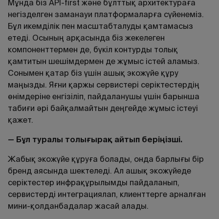
Мұнда біз API‑first және бұлттық архитектураға
негізделген заманауи платформаларға сүйенеміз.
Бұл икемділік пен масштабталуды қамтамасыз
етеді. Осының арқасында біз жекелеген
компоненттермен де, бүкіл контурды толық
қамтитын шешімдермен де жұмыс істей аламыз.
Сонымен қатар біз үшін ашық экожүйе құру
маңызды. Яғни қаржы сервистері серіктестердің
өнімдеріне енгізіліп, пайдаланушы үшін барынша
табиғи әрі байқалмайтын деңгейде жұмыс істеуі
қажет.
— Бұл туралы толығырақ айтып беріңізші.
Жабық экожүйе құруға болады, онда барлығы бір
бренд аясында шектеледі. Ал ашық экожүйеде
серіктестер инфрақұрылымды пайдаланып,
сервистерді интеграциялап, клиенттерге арналған
мини-қолданбадалар жасай алады.