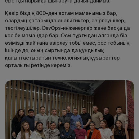
сыртқы нарыққа шығаруға дайындаймыз.
Қазір біздің 800-ден астам маманымыз бар,
олардың қатарында аналитиктер, әзірлеушілер,
тестілеушілер, DevOps-инженерлер және басқа да
кәсіби мамандар бар. Осы тұрғыдан алғанда біз
өзімізді жай ғана әзірлеу тобы емес, bcc тобының
ішінде де, оның сыртында да құндылық
қалыптастыратын технологиялық құзыреттер
орталығы ретінде көреміз.