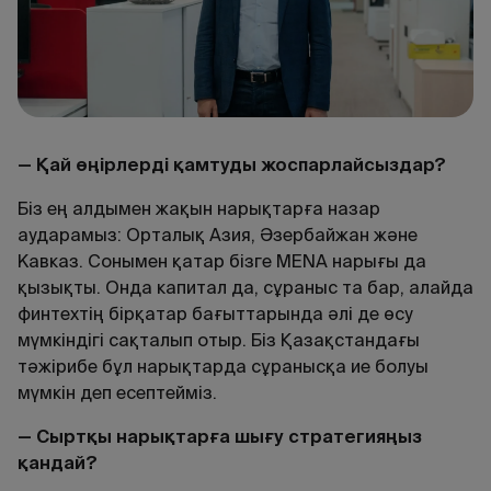
— Қай өңірлерді қамтуды жоспарлайсыздар?
Біз ең алдымен жақын нарықтарға назар
аударамыз: Орталық Азия, Әзербайжан және
Кавказ. Сонымен қатар бізге MENA нарығы да
қызықты. Онда капитал да, сұраныс та бар, алайда
финтехтің бірқатар бағыттарында әлі де өсу
мүмкіндігі сақталып отыр. Біз Қазақстандағы
тәжірибе бұл нарықтарда сұранысқа ие болуы
мүмкін деп есептейміз.
— Сыртқы нарықтарға шығу стратегияңыз
қандай?