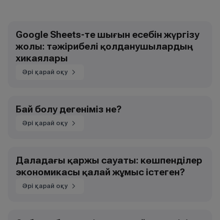
Google Sheets-те шығын есебін жүргізу
жолы: тәжірибелі қолданушылардың
хикаялары
Әрі қарай оқу
Бай болу дегеніміз не?
Әрі қарай оқу
Даладағы қаржы сауаты: көшпенділер
экономикасы қалай жұмыс істеген?
Әрі қарай оқу