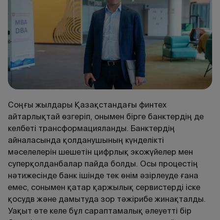
Соңғы жылдары Қазақстандағы финтех
айтарлықтай өзгеріп, онымен бірге банктердің де
келбеті трансформацияланды. Банктердің
айналасында қолданушының күнделікті
мәселелерін шешетін цифрлық экожүйелер мен
суперқолданбалар пайда болды. Осы процестің
нәтижесінде банк ішінде тек өнім әзірлеуде ғана
емес, сонымен қатар қаржылық сервистерді іске
қосудв және дамытуда зор тәжірибе жинақталды.
Уақыт өте келе бұл сараптамалық әлеуетті бір