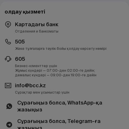
Қолдау қызметі
Картадағы банк
Отделения и банкоматы
505
Жеке тұлғаларға тәулік бойы қолдау көрсету нөмірі
605
Бизнес-клиенттер үшін
Жұмыс күндері — 07:00-ден 02:00-ге дейін;
демалыс күндері — 09:00-ден 19:00-ге дейін
info@bcc.kz
Сұрақтар мен ұсыныстар үшін
Сұрағыңыз болса, WhatsApp-қа
жазыңыз
Сұрағыңыз болса, Telegram-ға
жазыңыз