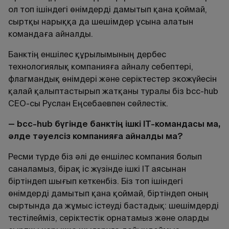
ол топ ішіндегі өнімдерді дамытып қана қоймай,
сыртқы нарыққа да шешімдер ұсына алатын
командаға айналды.
Банктің еншілес құрылымының дербес
технологиялық компанияға айналу себептері,
флагмандық өнімдері және серіктестер экожүйесін
қалай қалыптастырып жатқаны туралы біз bcc-hub
CEO-сы Руслан Еңсебаевпен сөйлестік.
— bcc-hub бүгінде банктің ішкі IT-командасы ма,
әлде тәуелсіз компанияға айналды ма?
Ресми түрде біз әлі де еншілес компания болып
саналамыз, бірақ іс жүзінде ішкі IT аясынан
біртіндеп шығып кеткенбіз. Біз топ ішіндегі
өнімдерді дамытып қана қоймай, біртіндеп оның
сыртында да жұмыс істеуді бастадық: шешімдерді
тестілейміз, серіктестік орнатамыз және оларды