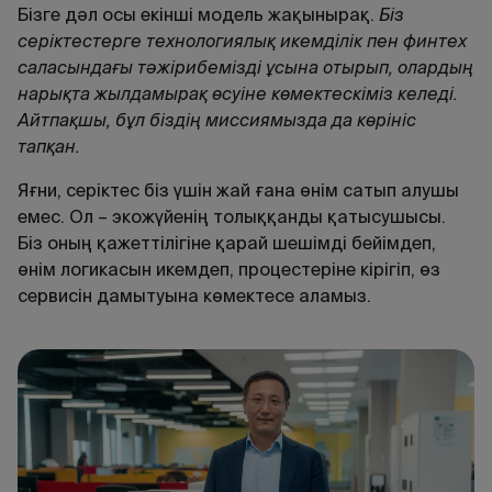
Бізге дәл осы екінші модель жақынырақ.
Біз
серіктестерге технологиялық икемділік пен финтех
саласындағы тәжірибемізді ұсына отырып, олардың
нарықта жылдамырақ өсуіне көмектескіміз келеді.
Айтпақшы, бұл біздің миссиямызда да көрініс
тапқан.
Яғни, серіктес біз үшін жай ғана өнім сатып алушы
емес. Ол – экожүйенің толыққанды қатысушысы.
Біз оның қажеттілігіне қарай шешімді бейімдеп,
өнім логикасын икемдеп, процестеріне кірігіп, өз
сервисін дамытуына көмектесе аламыз.