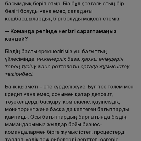
басымдық беріп отыр. Біз бұл қозғалыстың бір
бөлігі болуды ғана емес, саладағы
көшбасшылардың бірі болуды мақсат етеміз.
— Команда ретінде негізгі сараптамаңыз
қандай?
Біздің басты ерекшелігіміз үш бағыттың
үйлесімінде:
инженерлік база, қаржы өнімдерін
терең түсіну және реттелетін ортада жұмыс істеу
тәжірибесі.
Банк қызметі – өте күрделі жүйе. Бұл тек төлем мен
кредит ғана емес, сонымен қатар депозит,
тәуекелдерді басқару, комплаенс, қауіпсіздік,
мониторинг және басқа да көптеген бағыттарды
қамтиды. Осы бағыттардың барлығында біздің
мамандарымыз жылдар бойы бизнес-
командалармен бірге жұмыс істеп, процестерді
талдап, үздік тәжірибелерді зерттеп, өзгеріс