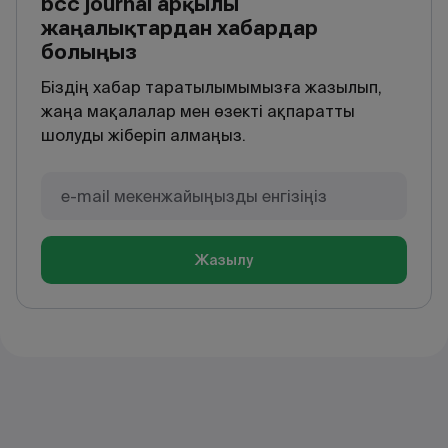
bcc journal арқылы
жаңалықтардан хабардар
болыңыз
Біздің хабар таратылымымызға жазылып,
жаңа мақалалар мен өзекті ақпаратты
шолуды жіберіп алмаңыз.
Жазылу