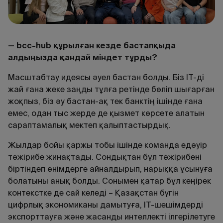
— bcc-hub құрылған кезде бастапқыда
алдыңызда қандай міндет тұрды?
Масштабтау идеясы әуел бастан болды. Біз IT-ді
жай ғана жеке заңды тұлға ретінде бөліп шығарған
жоқпыз, біз әу бастан-ақ тек банктің ішінде ғана
емес, одан тыс жерде де қызмет көрсете алатын
сараптамалық мектеп қалыптастырдық.
Жылдар бойы қаржы тобы ішінде команда едәуір
тәжірибе жинақтады. Сондықтан бұл тәжірибені
біртіндеп өнімдерге айналдырып, нарыққа ұсынуға
болатыны анық болды. Сонымен қатар бұл кеңірек
контекстке де сай келеді – Қазақстан бүгін
цифрлық экономиканы дамытуға, IT-шешімдерді
экспорттауға және жасанды интеллекті ілгерілетуге