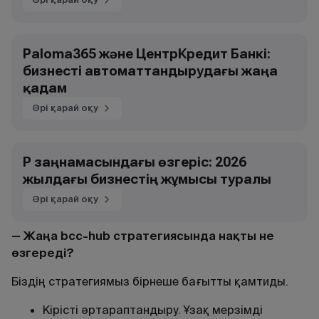
Paloma365 және ЦентрКредит Банкі:
бизнесті автоматтандырудағы жаңа
қадам
Әрі қарай оқу
ҚР заңнамасындағы өзгеріс: 2026
жылдағы бизнестің жұмысы туралы
Әрі қарай оқу
— Жаңа bcc-hub стратегиясында нақты не
өзгереді?
Біздің стратегиямыз бірнеше бағытты қамтиды.
Кірісті әртараптандыру. Ұзақ мерзімді