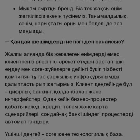
Мықты сыртқы бренд. Біз тек жақсы өнім
жеткіліксіз екенін түсінеміз. Танымалдылық,
сенім, нарықтағы орны мен беделі де аса
маңызды.
— Қандай шешімдерді негізгі деп санайсыз?
Жалпы алғанда біз жекелеген өнімдерді емес,
клиентпен бірлесіп іс-әрекет етуден бастап ішкі
өңдеу мен core-жүйелерге дейінгі бүкіл тізбекті
қамтитын тұтас қаржылық инфрақұрылымды
қалыптастырып жатырмыз. Клиент деңгейінде бұл
– цифрлық банкинг, қолданбалар және
интерфейстер. Одан кейін бизнес-процестер
қабаты келеді: кредит, төлем және карта
сценарийлері, сондай-ақ банк ішіндегі процестерді
автоматтандыру.
Үшінші деңгей – core және технологиялық база.