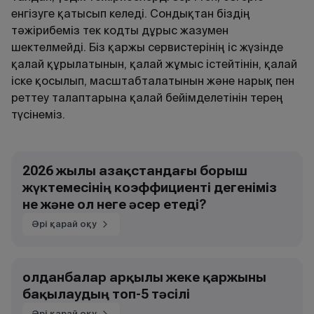
енгізуге қатысып келеді. Сондықтан біздің
тәжірибеміз тек кодты дұрыс жазумен
шектелмейді. Біз қаржы сервистерінің іс жүзінде
қалай құрылатынын, қалай жұмыс істейтінін, қалай
іске қосылып, масштабталатынын және нарық пен
реттеу талаптарына қалай бейімделетінін терең
түсінеміз.
2026 жылы Қазақстандағы борыш
жүктемесінің коэффициенті дегеніміз
не және ол неге әсер етеді?
Әрі қарай оқу
Қолданбалар арқылы жеке қаржыны
бақылаудың топ-5 тәсілі
Әрі қарай оқу