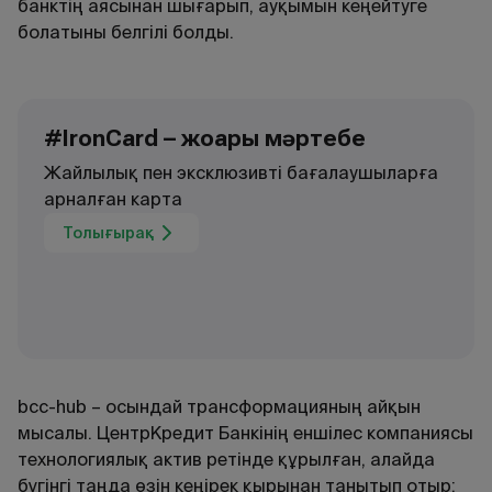
банктің аясынан шығарып, ауқымын кеңейтуге
болатыны белгілі болды.
#IronCard – жоғары мәртебе
Жайлылық пен эксклюзивті бағалаушыларға
арналған карта
Толығырақ
bcc-hub – осындай трансформацияның айқын
мысалы. ЦентрКредит Банкінің еншілес компаниясы
технологиялық актив ретінде құрылған, алайда
бүгінгі таңда өзін кеңірек қырынан танытып отыр: