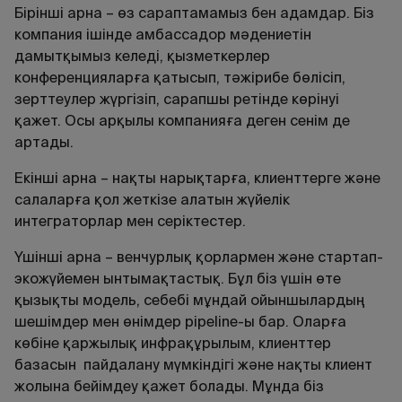
Бірінші арна – өз сараптамамыз бен адамдар. Біз
компания ішінде амбассадор мәдениетін
дамытқымыз келеді, қызметкерлер
конференцияларға қатысып, тәжірибе бөлісіп,
зерттеулер жүргізіп, сарапшы ретінде көрінуі
қажет. Осы арқылы компанияға деген сенім де
артады.
Екінші арна – нақты нарықтарға, клиенттерге және
салаларға қол жеткізе алатын жүйелік
интеграторлар мен серіктестер.
Үшінші арна – венчурлық қорлармен және стартап-
экожүйемен ынтымақтастық. Бұл біз үшін өте
қызықты модель, себебі мұндай ойыншылардың
шешімдер мен өнімдер pipeline-ы бар. Оларға
көбіне қаржылық инфрақұрылым, клиенттер
базасын пайдалану мүмкіндігі және нақты клиент
жолына бейімдеу қажет болады. Мұнда біз