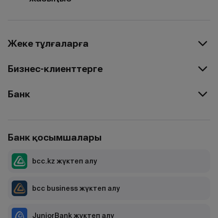
Жеке тұлғаларға
Бизнес-клиенттерге
Банк
Банк қосымшалары
bcc.kz жүктеп алу
bcc business жүктеп алу
JuniorBank жүктеп алу