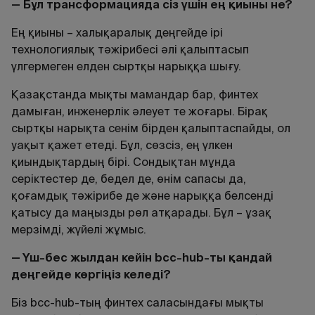
— Бұл трансформацияда сіз үшін ең қиыны не?
Ең қиыны – халықаралық деңгейде ірі
технологиялық тәжірибесі әлі қалыптасып
үлгермеген елден сыртқы нарыққа шығу.
Қазақстанда мықты мамандар бар, финтех
дамыған, инженерлік әлеует те жоғары. Бірақ
сыртқы нарықта сенім бірден қалыптаспайды, ол
уақыт қажет етеді. Бұл, сөзсіз, ең үлкен
қиындықтардың бірі. Сондықтан мұнда
серіктестер де, бедел де, өнім сапасы да,
қоғамдық тәжірибе де және нарыққа белсенді
қатысу да маңызды рөл атқарады. Бұл – ұзақ
мерзімді, жүйелі жұмыс.
— Үш-бес жылдан кейін bcc-hub-ты қандай
деңгейде көргіңіз келеді?
Біз bcc-hub-тың финтех саласындағы мықты