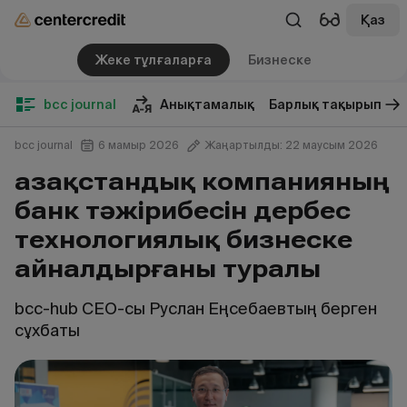
Қаз
Жеке тұлғаларға
Бизнеске
bcc journal
Анықтамалық
Барлық тақырып
bcc journal
6 мамыр 2026
Жаңартылды: 22 маусым 2026
Қазақстандық компанияның
банк тәжірибесін дербес
технологиялық бизнеске
айналдырғаны туралы
bcc-hub CEO-сы Руслан Еңсебаевтың берген
сұхбаты