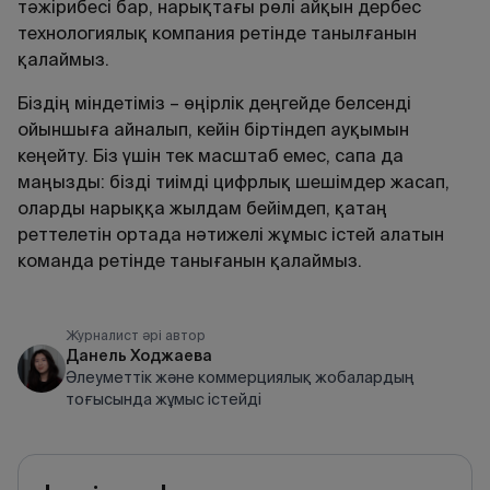
тәжірибесі бар, нарықтағы рөлі айқын дербес
технологиялық компания ретінде танылғанын
қалаймыз.
Біздің міндетіміз – өңірлік деңгейде белсенді
ойыншыға айналып, кейін біртіндеп ауқымын
кеңейту. Біз үшін тек масштаб емес, сапа да
маңызды: бізді тиімді цифрлық шешімдер жасап,
оларды нарыққа жылдам бейімдеп, қатаң
реттелетін ортада нәтижелі жұмыс істей алатын
команда ретінде танығанын қалаймыз.
Журналист әрі автор
Данель Ходжаева
Әлеуметтік және коммерциялық жобалардың
тоғысында жұмыс істейді