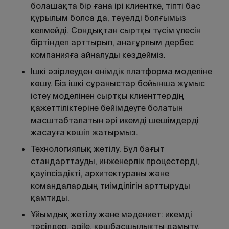
болашақта бір ғана ірі клиентке, тіпті бас
құрылым болса да, тәуелді болғымыз
келмейді. Сондықтан сыртқы түсім үлесін
біртіндеп арттырып, анағұрлым дербес
компанияға айналуды көздейміз.
Ішкі әзірлеуден өнімдік платформа моделіне
көшу. Біз ішкі сұраныстар бойынша жұмыс
істеу моделінен сыртқы клиенттердің
қажеттіліктеріне бейімдеуге болатын
масштабталатын әрі икемді шешімдерді
жасауға көшіп жатырмыз.
Технологиялық жетілу. Бұл бағыт
стандарттауды, инженерлік процестерді,
қауіпсіздікті, архитектураны және
командалардың тиімділігін арттыруды
қамтиды.
Ұйымдық жетілу және мәдениет: икемді
тәсілдер, agile, көшбасшылықты дамыту.