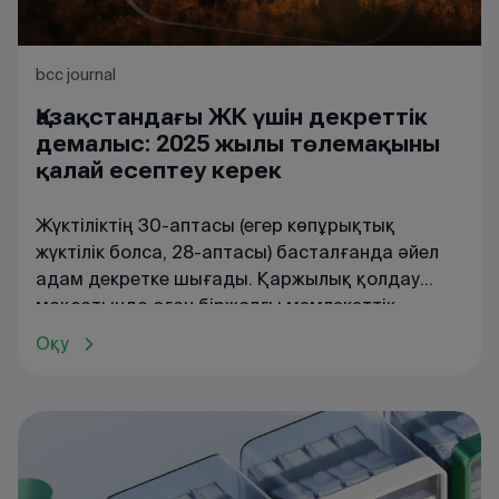
bcc journal
Қазақстандағы ЖК үшін декреттік
демалыс: 2025 жылы төлемақыны
қалай есептеу керек
Жүктіліктің 30-аптасы (егер көпұрықтық
жүктілік болса, 28-аптасы) басталғанда әйел
адам декретке шығады. Қаржылық қолдау
мақсатында оған біржолғы мемлекеттік
жәрдемақы, сондай-ақ кірісінен айырылуына
Оқу
байланысты әлеуметтік төлемақы және бір
жарым жыл бойы төленетін бала күтіміне
байланысты жәрдемақы сияқты төлемақылар
төленуге тиіс. Бірақ егер әйел ЖК ретінде
жұмыс істесе, жәрдемақы сақтала ма?
Қазақстанда жүкті ЖК-әйелдерге қандай