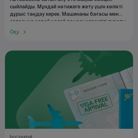
сыйлайды. Мұндай нәтижеге жету үшін көлікті
дұрыс таңдау керек. Машинаны бағасы мен
сапасына қарай қалай таңдау керектігі туралы
ЦентрКредит Банкіне берген
сұхбатында
Оқу
автожурналист әрі бейнеблогер Олжас Оқас
(@
oljasoqas
) айтып берді
.
bcc journal