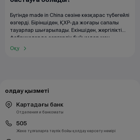
Бүгінде made in China сөзіне көзқарас түбегейлі
өзгерді. Біріншіден, ҚХР-да жоғары сапалы
тауарлар шығарылады. Екіншіден, жергілікті
фабрикаларда зергерлік бұйымдар мен
брендтік киімдерден бастап, өнеркәсіпке
Оқу
арналған тұрмыстық техника мен
жабдықтарға дейін барлығы дайындалады.
Қытайдың жаңа ғана бизнес ашқан немесе
қазіргі ісін дамытқысы келетіндер үшін
тартымды бағыт болып отырғаны таң
қалдырмайды.
Қолдау қызметі
Картадағы банк
Отделения и банкоматы
505
Жеке тұлғаларға тәулік бойы қолдау көрсету нөмірі