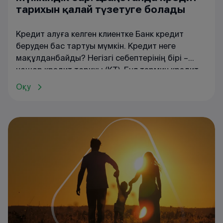
тарихын қалай түзетуге болады
Кредит алуға келген клиентке Банк кредит
беруден бас тартуы мүмкін. Кредит неге
мақұлданбайды? Негізгі себептерінің бірі –
нашар кредит тарихы (КТ). Бұл термин кредит
алушы бұрынғы кредиттік міндеттемелерін
Оқу
қалай орындағаны: қанша және қандай сомаға
қарыз алғаны, ай сайынғы төлемін уақытылы
төлегені, берешегінің болғаны не болмағаны
туралы барлық мәліметті қамтиды. Осы
ақпараттың негізінде банк клиенттің сенімділігі
туралы және оған қарызға қаражат беріп, оның
қайтарылуына сенімді болуы туралы шешім
қабылдайды.