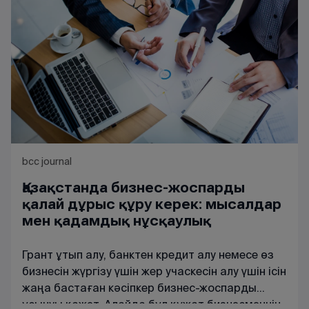
bcc journal
Қазақстанда бизнес-жоспарды
қалай дұрыс құру керек: мысалдар
мен қадамдық нұсқаулық
Грант ұтып алу, банктен кредит алу немесе өз
бизнесін жүргізу үшін жер учаскесін алу үшін ісін
жаңа бастаған кәсіпкер бизнес-жоспарды
ұсынуы қажет. Алайда бұл құжат бизнесменнің