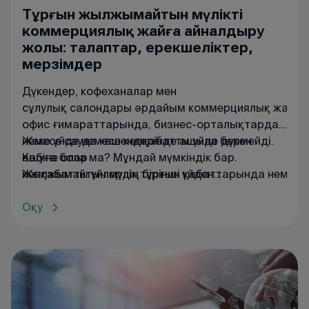
Тұрғын жылжымайтын мүлікті
коммерциялық жайға айналдыру
жолы: талаптар, ерекшеліктер,
мерзімдер
Дүкендер, кофеханалар мен
сұлулық салондары әрдайым коммерциялық жайла
офис ғимараттарында, бизнес-орталықтарда
немесе сауда кешендерінде ашыла бермейді.
Жеке үйде немесе көпқабатты үйде дүкен
Көбіне олар
ашуға бола ма? Мұндай мүмкіндік бар.
көпқабатты үйлердің бірінші қабаттарында немесе
Жылжымайтын мүлік тұрғын үйден
жеке тұрғын үйлерде орналасады.
коммерциялық жайға ауыстырылса, бизнес
заңды түрде жұмыс істей алады. Пәтерді
Оқу
тұрғын үй қорынан қалай шығаруға болады?
Ол үшін не істеу қажет? Бұл процедура қанша
уақыт алады?