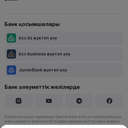
Банк қосымшалары
bcc.kz жүктеп алу
bcc business жүктеп алу
JuniorBank жүктеп алу
Банк әлеуметтік желілерде
Бағалы қағаздар нарығында банктік және өзге де операцияларды
және қызметті жүргізуге ҚР Қаржы нарығын реттеу және дамыту
агенттігі 03.02.2020 ж.берген №1.2.25/195/34 лицензия