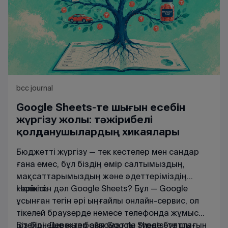
bcc journal
Google Sheets-те шығын есебін
жүргізу жолы: тәжірибелі
қолданушылардың хикаялары
Бюджетті жүргізу — тек кестелер мен сандар
ғана емес, бұл біздің өмір салтымыздың,
мақсаттарымыздың және әдеттеріміздің
көрінісі.
Неліктен дәл Google Sheets? Бұл — Google
ұсынған тегін әрі ыңғайлы онлайн-сервис, ол
тікелей браузерде немесе телефонда жұмыс
істейді. Деректер автоматты түрде бұлтта
Біз бірнеше жыл бойы Google Sheets-те шығын