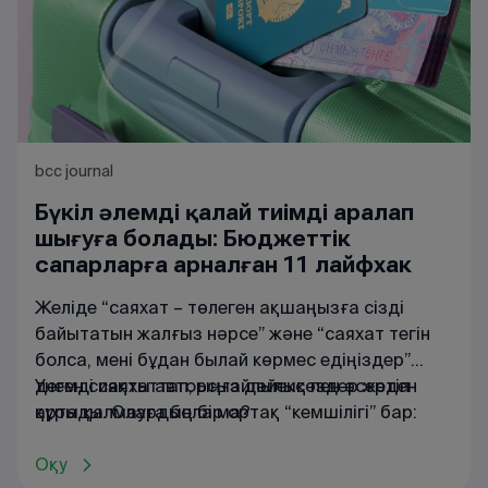
bcc journal
Бүкіл әлемді қалай тиімді аралап
шығуға болады: Бюджеттік
сапарларға арналған 11 лайфхак
Желіде “саяхат – төлеген ақшаңызға сізді
байытатын жалғыз нәрсе” және “саяхат тегін
болса, мені бұдан былай көрмес едіңіздер”
деген сияқты авторсыз дәйексөздер жетіп
Үнемді саяхаттап, ыңғайлылық пен әсерден
артады. Олардың бір ортақ “кемшілігі” бар:
құры қалмауға бола ма?
әлемде саяхаттау үшін ақша керек. Кейде тіпті
қомақты қаражат қажет. Алайда әлемді
Оқу