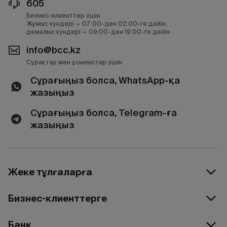
605
Бизнес-клиенттер үшін
Жұмыс күндері — 07:00-ден 02:00-ге дейін;
демалыс күндері — 09:00-ден 19:00-ге дейін
info@bcc.kz
Сұрақтар мен ұсыныстар үшін
Сұрағыңыз болса, WhatsApp-қа
жазыңыз
Сұрағыңыз болса, Telegram-ға
жазыңыз
Жеке тұлғаларға
Бизнес-клиенттерге
Банк