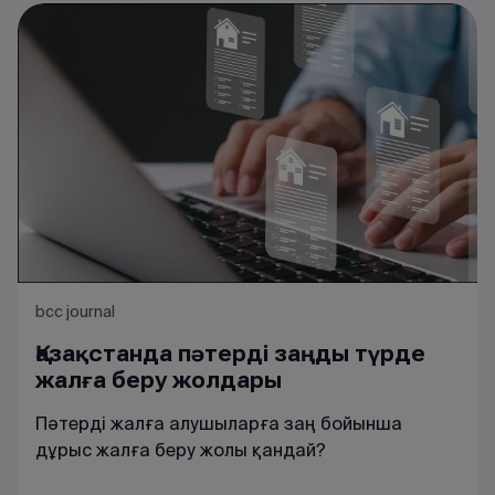
болса ше? ЦентрКредит Банкі ұсынатын
ақша
аудару
нұсқаларын қарастырайық.
bcc journal
Қазақстанда пәтерді заңды түрде
жалға беру жолдары
Пәтерді жалға алушыларға заң бойынша
дұрыс жалға беру жолы қандай?