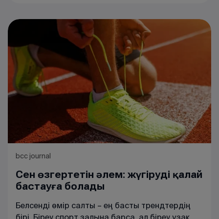
туроператорлардың айтқан сомасынан
әлдеқайда арзан бағада аралауға да болады.
bcc journal
Сен өзгертетін әлем: жүгіруді қалай
бастауға болады
Белсенді өмір салты – ең басты трендтердің
бірі. Біреу спорт залына барса, ал біреу ұзақ