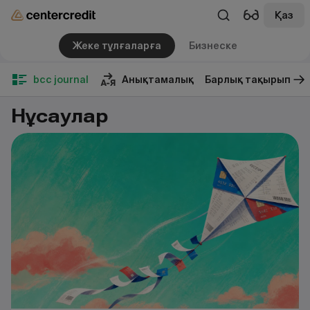
Қаз
Жеке тұлғаларға
Бизнеске
bcc journal
Анықтамалық
Барлық тақырып
Нұсқаулар