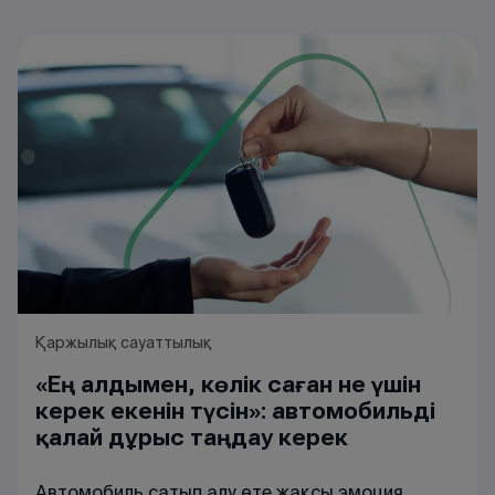
Қаржылық сауаттылық
«Ең алдымен, көлік саған не үшін
керек екенін түсін»: автомобильді
қалай дұрыс таңдау керек
Автомобиль сатып алу өте жақсы эмоция