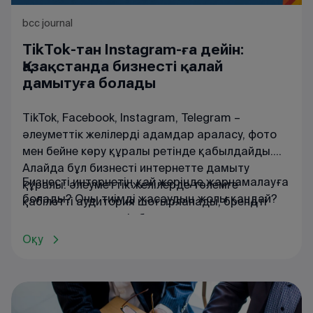
bcc journal
TikTok-тан Instagram-ға дейін:
Қазақстанда бизнесті қалай
дамытуға болады
TikTok, Facebook, Instagram, Telegram –
әлеуметтік желілерді адамдар араласу, фото
мен бейне көру құралы ретінде қабылдайды.
Алайда бұл бизнесті интернетте дамыту
Бизнесті интернетің қай жерінде жарнамалауға
құралы: әлеуметтік желілерде төлемге
болады? Оны тиімді жасаудың жолы қандай?
қабілетті аудитория шоғырланады, брендті
дамытуға, клиенттік базаны арттыруға және
сатылымды көбейтуге мүмкіндік беретін
Оқу
жарнама алгоритмдер жұмыс істейді.