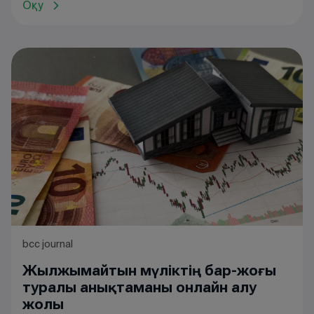
Оқу
bcc journal
Жылжымайтын мүліктің бар-жоғы
туралы анықтаманы онлайн алу
жолы