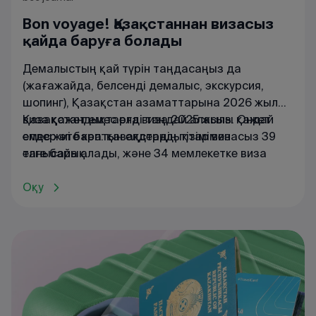
Bon voyage! Қазақстаннан визасыз
қайда баруға болады
Демалыстың қай түрін таңдасаңыз да
(жағажайда, белсенді демалыс, экскурсия,
шопинг), Қазақстан азаматтарына
2026
жылы
виза қажет емес елді таңдай аласыз. Ондай
Қазақстандықтарға виза 2025 жылы қажет
елдер өте көп: қазақстандықтар визасыз 39
емес жиі баратын елдердің тізімімен
елге бара алады, және 34 мемлекетке виза
танысайық.
қажет, бірақ оны әуежайда тез арада ресімдеп
алуға болады.
Оқу