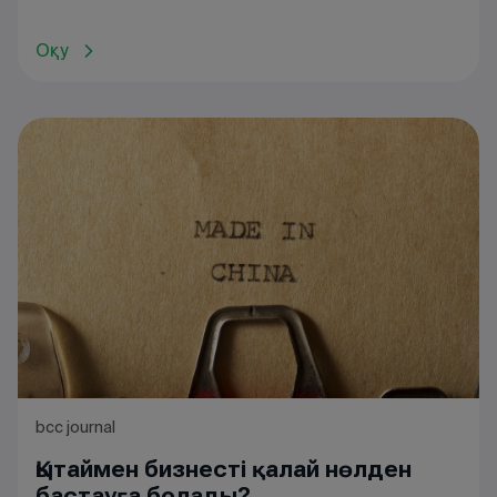
Оқу
bcc journal
Қытаймен бизнесті қалай нөлден
бастауға болады?