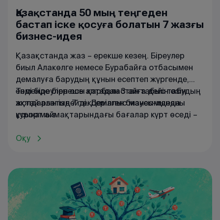
Қазақстанда 50 мың теңгеден
бастап іске қосуға болатын 7 жазғы
бизнес-идея
Қазақстанда жаз – ерекше кезең. Біреулер
биыл Алакөлге немесе Бурабайға отбасымен
демалуға барудың құнын есептеп жүргенде,
енді біреулер осы қарбаластан табыс табудың
Төменде бірнеше аптадан 3 айға дейін өзін
жолдарын іздейді. Демалыс маусымында
ақтай алатын 7 тексерілген бизнес-идеяны
курорт аймақтарындағы бағалар күрт өседі –
ұсынамыз.
тіпті Қапшағай немесе Ақтау маңындағы
қарапайым супермаркеттерде минералды
Оқу
судың бағасы шарықтайды. Іске дұрыс
көзқараспен қарасаңыз, жазғы сұраныстың
арқасында небәрі 1-3 ай ішінде өзін ақтайтын
бизнес құруға болады.