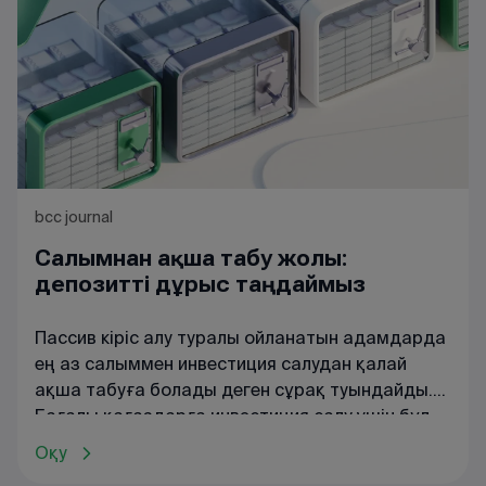
төлемақы төленуге тиіс? Бала туғаны үшін
қанша ақша беріледі?
bcc journal
Салымнан ақша табу жолы:
депозитті дұрыс таңдаймыз
Пассив кіріс алу туралы ойланатын адамдарда
ең аз салыммен инвестиция салудан қалай
ақша табуға болады деген сұрақ туындайды.
Бағалы қағаздарға инвестиция салу үшін бұл
салада білім болуы қажет, сондықтан мұндай
Оқу
инвестиция бәріне бірдей емес.