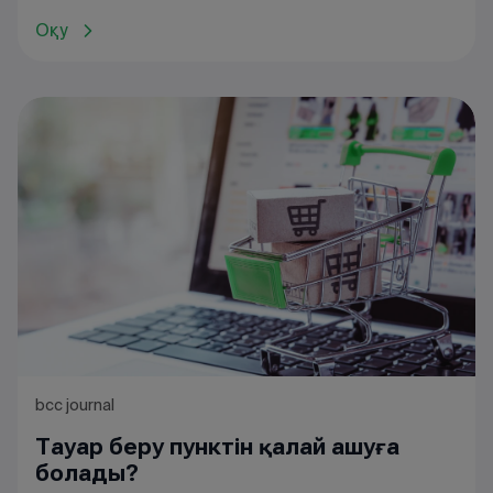
өзіне де қажет: ол бизнесті тиімді жүргізу,
Оқу
шығынды азайту және күткен пайдаға қол
жеткізу жолдарын түсінуге көмектеседі.
bcc journal
Тауар беру пунктін қалай ашуға
болады?