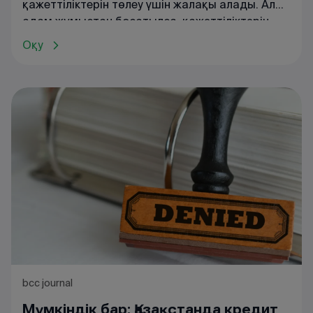
қажеттіліктерін төлеу үшін жалақы алады. Ал
адам жұмыстан босатылса, қажеттіліктерін
қалай өтей алады? Жұмыссыз қалған
Оқу
жағдайда, Қазақстанда әлеуметтік төлемдер
қарастырылған және ол Әлеуметтік кодекспен
реттеледі. Бұл төлемдер ай сайынғы
аударымдардың негізінде құрылатын қордан
төленеді.
bcc journal
Мүмкіндік бар: Қазақстанда кредит