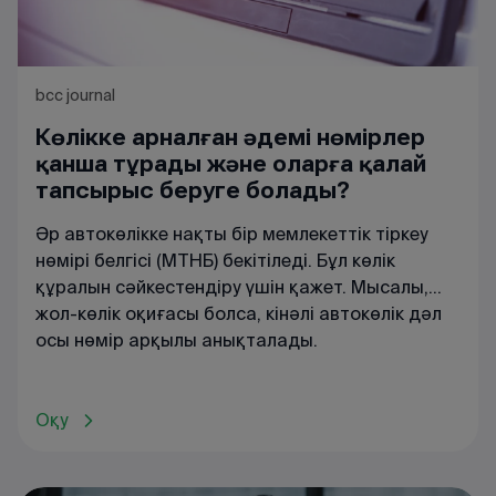
bcc journal
Көлікке арналған әдемі нөмірлер
қанша тұрады және оларға қалай
тапсырыс беруге болады?
Әр автокөлікке нақты бір мемлекеттік тіркеу
нөмірі белгісі (МТНБ) бекітіледі. Бұл көлік
құралын сәйкестендіру үшін қажет. Мысалы,
жол-көлік оқиғасы болса, кінәлі автокөлік дәл
осы нөмір арқылы анықталады.
Оқу