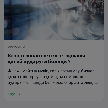
bcc journal
Қазақстаннан шетелге: ақшаны
қалай аударуға болады?
Жылжымайтын мүлік, көлік сатып алу, бизнес
қажеттіліктері үшін қомақты сомаларды
аудару — ел ішінде бұл мәселелер айтарлықтай
тез шешіледі: банктің мобильді қолданбасы
арқылы картадан картаға ақша аудару
Оқу
жеткілікті. Ал егер дәл осы операцияларды
орындау қажет болып, бірақ алушы шетелде